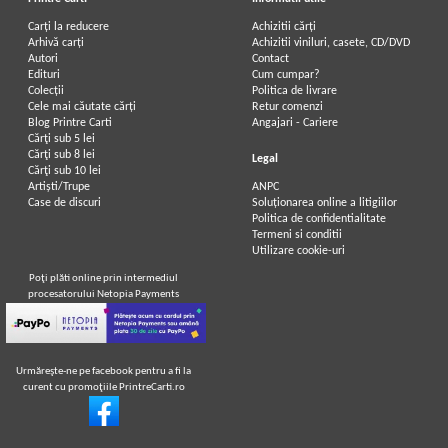
Carți la reducere
Achizitii cărți
Arhivă carți
Achizitii viniluri, casete, CD/DVD
Autori
Contact
Edituri
Cum cumpar?
Colecții
Politica de livrare
Cele mai căutate cărți
Retur comenzi
Blog Printre Carti
Angajari - Cariere
Cărţi sub 5 lei
Cărţi sub 8 lei
Legal
Cărţi sub 10 lei
Artiști/Trupe
ANPC
Case de discuri
Soluționarea online a litigiilor
Politica de confidentialitate
Termeni si conditii
Utilizare cookie-uri
Poţi plăti online prin intermediul
procesatorului Netopia Payments
Urmăreşte-ne pe facebook pentru a fi la
curent cu promoţiile PrintreCarti.ro