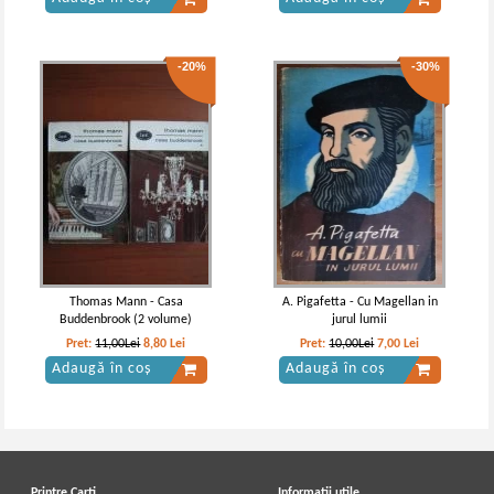
-20%
-30%
Thomas Mann - Casa
A. Pigafetta - Cu Magellan in
Buddenbrook (2 volume)
jurul lumii
Pret:
11,00Lei
8,80
Lei
Pret:
10,00Lei
7,00
Lei
Adaugă în coș
Adaugă în coș
Printre Carti
Informatii utile