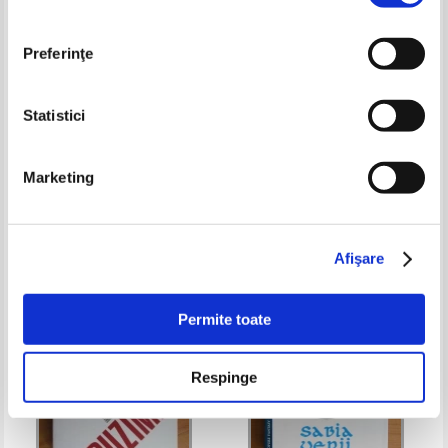
Preferinţe
Statistici
Benito Perez Galdos -
Samuel Butler - Erewhon.
Marketing
Torquemada (2 volume)
Intoarcerea in Erewhon (2
volume)
Pret:
12,00
Lei
Pret:
10,00Lei
7,00
Lei
Adaugă în coș
Adaugă în coș
Afişare
-35%
-60%
Permite toate
Respinge