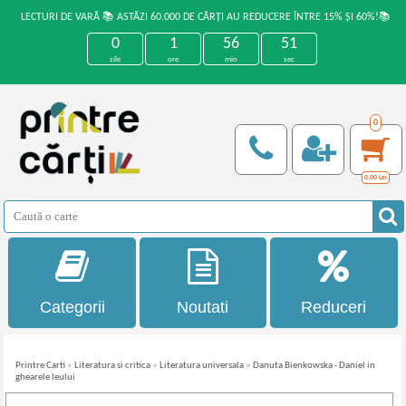
LECTURI DE VARĂ 📚 ASTĂZI 60.000 DE CĂRȚI AU REDUCERE ÎNTRE 15% ȘI 60%!📚
0
1
56
51
zile
ore
min
sec
0
0,00
Lei
Categorii
Noutati
Reduceri
Printre Carti
»
Literatura si critica
»
Literatura universala
»
Danuta Bienkowska - Daniel in
ghearele leului