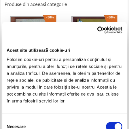
Produse din aceeasi categorie
-30%
-30%
Acest site utilizează cookie-uri
Folosim cookie-uri pentru a personaliza conținutul și
anunțurile, pentru a oferi funcții de rețele sociale și pentru
a analiza traficul. De asemenea, le oferim partenerilor de
Bora Cosic - Rolul familiei mele
Andrei Makine - Pe vremea
rețele sociale, de publicitate și de analize informații cu
in revolutia mondiala
fluviului Amur
privire la modul în care folosiți site-ul nostru. Aceștia le
Pret:
11,00Lei
7,70
Lei
Pret:
16,00Lei
11,20
Lei
pot combina cu alte informații oferite de dvs. sau culese
Adaugă în coș
Adaugă în coș
în urma folosirii serviciilor lor.
-30%
Selecția
Necesare
consimțământului