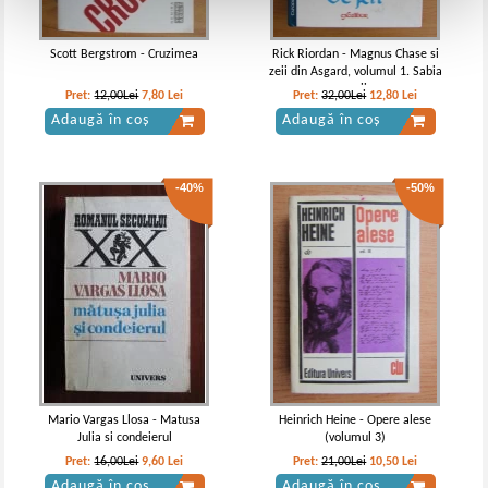
Scott Bergstrom - Cruzimea
Rick Riordan - Magnus Chase si
zeii din Asgard, volumul 1. Sabia
verii
Pret:
12,00Lei
7,80
Lei
Pret:
32,00Lei
12,80
Lei
Adaugă în coș
Adaugă în coș
-40%
-50%
Mario Vargas Llosa - Matusa
Heinrich Heine - Opere alese
Julia si condeierul
(volumul 3)
Pret:
16,00Lei
9,60
Lei
Pret:
21,00Lei
10,50
Lei
Adaugă în coș
Adaugă în coș