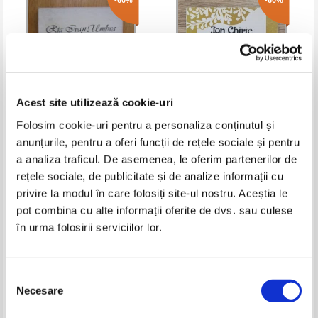
-60%
-60%
Acest site utilizează cookie-uri
Folosim cookie-uri pentru a personaliza conținutul și
anunțurile, pentru a oferi funcții de rețele sociale și pentru
Ria Ivan - Umbra ce o desenam
Ion Chiric - Viata elementara
a analiza traficul. De asemenea, le oferim partenerilor de
rețele sociale, de publicitate și de analize informații cu
Pret:
10,00Lei
4,00
Lei
Pret:
10,00Lei
4,00
Lei
privire la modul în care folosiți site-ul nostru. Aceștia le
Adaugă în coș
Adaugă în coș
pot combina cu alte informații oferite de dvs. sau culese
în urma folosirii serviciilor lor.
-60%
-60%
Selecția
Necesare
consimțământului