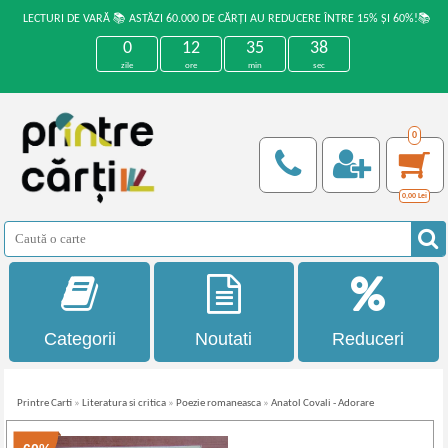
LECTURI DE VARĂ 📚 ASTĂZI 60.000 DE CĂRȚI AU REDUCERE ÎNTRE 15% ȘI 60%!📚
0
12
35
38
zile
ore
min
sec
0
0,00
Lei
Categorii
Noutati
Reduceri
Printre Carti
»
Literatura si critica
»
Poezie romaneasca
»
Anatol Covali - Adorare