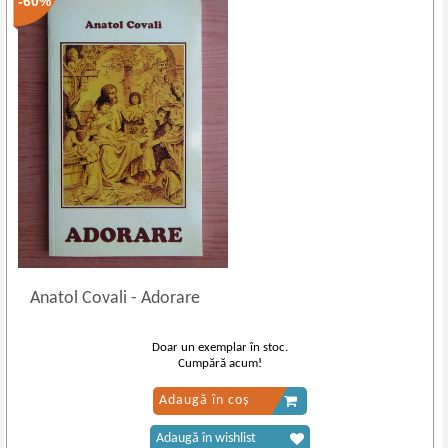
-60%
Anatol Covali
-
Adorare
Doar un exemplar în stoc.
Cumpără acum!
Adaugă în coș
Adaugă în wishlist