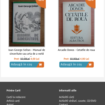
-60%
-60%
Ioan George Seitan - Manual de
Arcadie Donos - Cetatile de roua
sinceritate sau arta de a vorbi
melancolia
Pret:
10,00Lei
4,00
Lei
Pret:
10,00Lei
4,00
Lei
Adaugă în coș
Adaugă în coș
Printre Carti
Informatii utile
Carți la reducere
Achizitii cărți
Arhivă carți
Achizitii viniluri, casete, CD/DVD
Autori
Contact