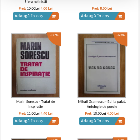
Sfera nelinistii
Pret:
10,00Lei
4,00
Lei
Pret:
8,00
Lei
Adaugă în coș
Adaugă în coș
-60%
-60%
Marin Sorescu - Tratat de
Mihail Gramescu - Bal la palat.
inspiratie
Antologie de poezie
contemporana
Pret:
11,00Lei
4,40
Lei
Pret:
10,00Lei
4,00
Lei
Adaugă în coș
Adaugă în coș