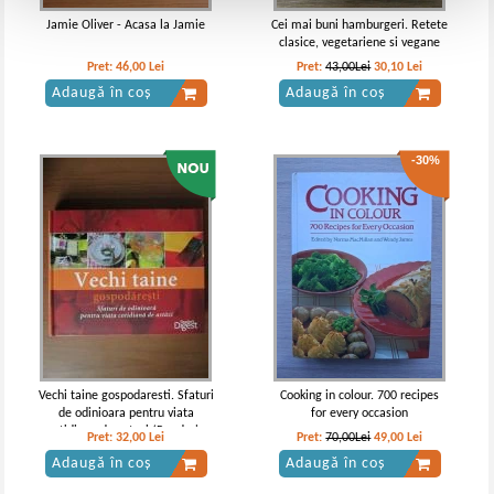
Jamie Oliver - Acasa la Jamie
Cei mai buni hamburgeri. Retete
clasice, vegetariene si vegane
Pret:
46,00
Lei
Pret:
43,00Lei
30,10
Lei
Adaugă în coș
Adaugă în coș
-30%
Vechi taine gospodaresti. Sfaturi
Cooking in colour. 700 recipes
de odinioara pentru viata
for every occasion
cotidiana de astazi (Reader's
Pret:
32,00
Lei
Pret:
70,00Lei
49,00
Lei
Digest)
Adaugă în coș
Adaugă în coș