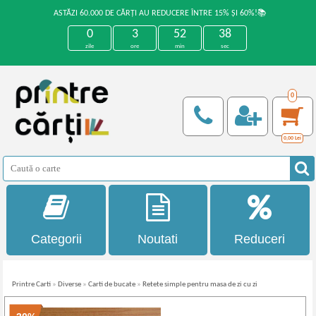
ASTĂZI 60.000 DE CĂRȚI AU REDUCERE ÎNTRE 15% ȘI 60%!📚
0
3
52
38
zile
ore
min
sec
0
0,00
Lei
Categorii
Noutati
Reduceri
Printre Carti
»
Diverse
»
Carti de bucate
»
Retete simple pentru masa de zi cu zi