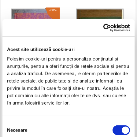
-60%
Acest site utilizează cookie-uri
Folosim cookie-uri pentru a personaliza conținutul și
anunțurile, pentru a oferi funcții de rețele sociale și pentru
a analiza traficul. De asemenea, le oferim partenerilor de
Madhur Jaffrey - Curry easy
Jamie Oliver - La masa cu Jamie
rețele sociale, de publicitate și de analize informații cu
Pret:
75,00Lei
30,00
Lei
Pret:
34,00
Lei
privire la modul în care folosiți site-ul nostru. Aceștia le
Adaugă în coș
Adaugă în coș
pot combina cu alte informații oferite de dvs. sau culese
în urma folosirii serviciilor lor.
-30%
Selecția
Necesare
consimțământului