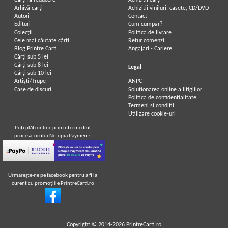
Carți la reducere
Achizitii cărți
Arhivă carți
Achizitii viniluri, casete, CD/DVD
Autori
Contact
Edituri
Cum cumpar?
Colecții
Politica de livrare
Cele mai căutate cărți
Retur comenzi
Blog Printre Carti
Angajari - Cariere
Cărţi sub 5 lei
Cărţi sub 8 lei
Legal
Cărţi sub 10 lei
Artiști/Trupe
ANPC
Case de discuri
Soluționarea online a litigiilor
Politica de confidentialitate
Termeni si conditii
Utilizare cookie-uri
Poţi plăti online prin intermediul
procesatorului Netopia Payments
Urmăreşte-ne pe facebook pentru a fi la
curent cu promoţiile PrintreCarti.ro
Copyright © 2014-2026
PrintreCarti.ro