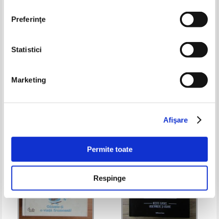
Preferinţe
Statistici
Cornelia Dragachis - Retete
Elena Pridie - Deserturi
vegetariene
vegetariene
Marketing
Pret:
30,00
Lei
Pret:
43,00Lei
30,10
Lei
Adaugă în coș
Adaugă în coș
Afişare
-30%
Permite toate
Respinge