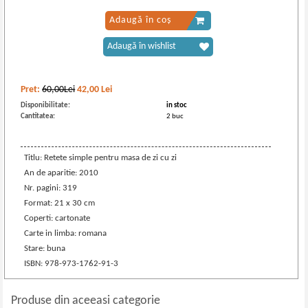
Adaugă în coș
Adaugă în wishlist
Pret:
60,00Lei
42,00
Lei
Disponibilitate:
in stoc
Cantitatea:
2 buc
Titlu: Retete simple pentru masa de zi cu zi
An de aparitie: 2010
Nr. pagini: 319
Format: 21 x 30 cm
Coperti: cartonate
Carte in limba: romana
Stare: buna
ISBN: 978-973-1762-91-3
Produse din aceeasi categorie