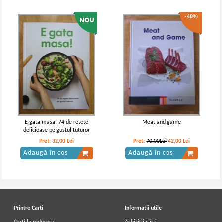
-40%
E gata masa! 74 de retete
Meat and game
delicioase pe gustul tuturor
Pret:
32,00
Lei
Pret:
70,00Lei
42,00
Lei
Adaugă în coș
Adaugă în coș
Printre Carti
Informatii utile