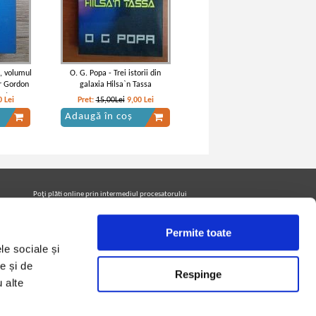
a, volumul
O. G. Popa - Trei istorii din
ur Gordon
galaxia Hilsa`n Tassa
ket
0
Lei
Pret:
15,00Lei
9,00
Lei
Adaugă în coș
Poţi plăti online prin intermediul procesatorului
Netopia Payments
Permite toate
le sociale și
Urmăreşte-ne pe facebook pentru a fi la curent cu
promoţiile PrintreCarti.ro
e și de
Respinge
u alte