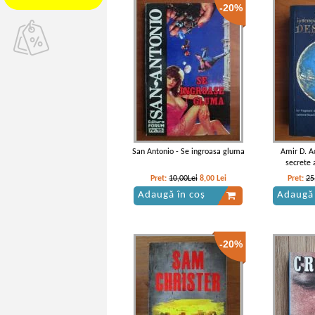
-20%
San Antonio - Se ingroasa gluma
Amir D. A
secrete 
Pret:
10,00Lei
8,00
Lei
Pret:
25
Adaugă în coș
Adaugă 
-20%