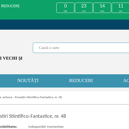
0
23
14
11
U REDUCERE
zile
ore
min
sec
 VECHI ŞI
NOUTĂȚI
REDUCERI
AC
r, actiune
»
Povestiri Stiintifico-Fantastice, nr. 48
tiri Stiintifico
-
Fantastice, nr. 48