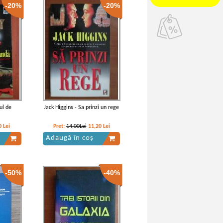
-20%
-20%
ul de
Jack Higgins - Sa prinzi un rege
0
Lei
Pret:
14,00Lei
11,20
Lei
Adaugă în coș
-50%
-40%