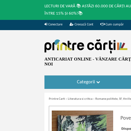
LECTURI DE VARĂ 📚 ASTĂZI 60.000 DE CĂRȚI A
ÎNTRE 15% ȘI 60%!📚
Conectare
Creează Cont
Cum cumpăr
ANTICARIAT ONLINE - VÂNZARE CĂRŢI
NOI
Categorii
Printre Carti
»
Literatura si critica
»
Romane politiste, SF, thrille
Poves