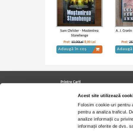
Sam Christer - Mostenirea
A. J. Cronin
Stonehenge
Pret:
10,00Lei
8,00
Lei
Pret:
26
Adaugă în coș
Adaugă 
Printre Carti
Carți la reducere
Acest site utilizează cook
Arhivă carți
Autori
Folosim cookie-uri pentru a 
Edituri
Colecții
pentru a analiza traficul. 
Cele mai căutate cărți
analize informații cu privir
Blog Printre Carti
Cărţi sub 5 lei
informații oferite de dvs. sa
Cărţi sub 8 lei