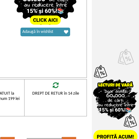
Adaugă în wishlist
TUIT la
DREPT DE RETUR în 14 zile
mum 199 lei