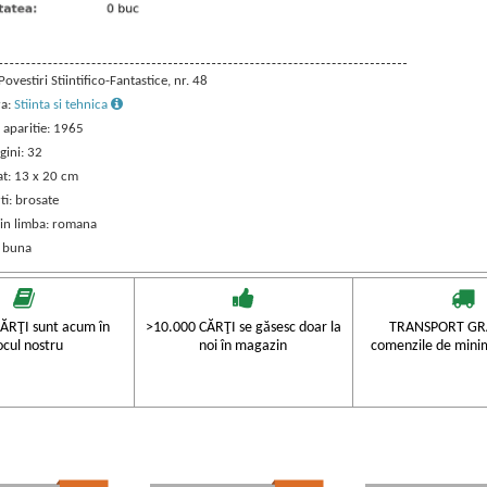
 Povestiri Stiintifico-Fantastice, nr. 48
ra:
Stiinta si tehnica
 aparitie: 1965
gini: 32
t: 13 x 20 cm
ti: brosate
 in limba: romana
: buna
ĂRŢI sunt acum în
>10.000 CĂRŢI se găsesc doar la
TRANSPORT GRA
ocul nostru
noi în magazin
comenzile de mini