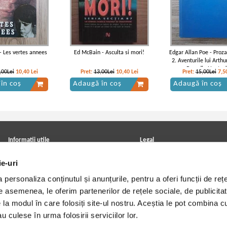
 - Les vertes annees
Ed McBain - Asculta si mori!
Edgar Allan Poe - Proz
2. Aventurile lui Arth
Pym din Nantuc
,00Lei
10,40
Lei
Pret:
13,00Lei
10,40
Lei
Pret:
15,00Lei
7,5
în coș
Adaugă în coș
Adaugă în coș
Informatii utile
Legal
ANPC
Achizitii cărți
ie-uri
Achizitii viniluri, casete, CD/DVD
Soluționarea online a litigiilor
Contact
Politica de confidentialitate
personaliza conținutul și anunțurile, pentru a oferi funcții de rețe
Cum cumpar?
Termeni si conditii
Politica de livrare
Utilizare cookie-uri
De asemenea, le oferim partenerilor de rețele sociale, de publicitat
Retur comenzi
e la modul în care folosiți site-ul nostru. Aceștia le pot combina c
Angajari - Cariere
u culese în urma folosirii serviciilor lor.