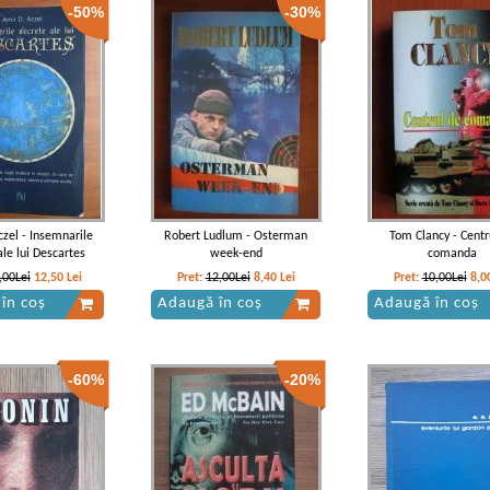
-50%
-30%
czel - Insemnarile
Robert Ludlum - Osterman
Tom Clancy - Centr
ale lui Descartes
week-end
comanda
,00Lei
12,50
Lei
Pret:
12,00Lei
8,40
Lei
Pret:
10,00Lei
8,0
în coș
Adaugă în coș
Adaugă în coș
-60%
-20%