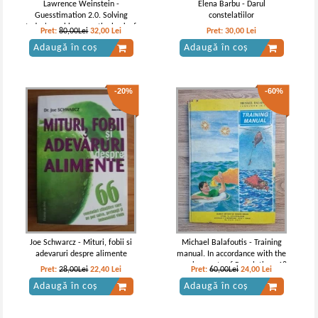
Lawrence Weinstein -
Elena Barbu - Darul
Guesstimation 2.0. Solving
constelatiilor
today's problems on the back of
Pret:
80,00Lei
32,00
Lei
Pret:
30,00
Lei
a napkin
Adaugă în coș
Adaugă în coș
-20%
-60%
Joe Schwarcz - Mituri, fobii si
Michael Balafoutis - Training
adevaruri despre alimente
manual. In accordance with the
requirements of Regulations 18
Pret:
28,00Lei
22,40
Lei
Pret:
60,00Lei
24,00
Lei
and 51, Chapter III of the 1983
Adaugă în coș
Adaugă în coș
Ammendaments to the SOLAS
1974