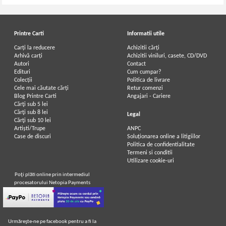
Printre Carti
Informatii utile
Carți la reducere
Achizitii cărți
Arhivă carți
Achizitii viniluri, casete, CD/DVD
Autori
Contact
Edituri
Cum cumpar?
Colecții
Politica de livrare
Cele mai căutate cărți
Retur comenzi
Blog Printre Carti
Angajari - Cariere
Cărţi sub 5 lei
Cărţi sub 8 lei
Legal
Cărţi sub 10 lei
Artiști/Trupe
ANPC
Case de discuri
Soluționarea online a litigiilor
Politica de confidentialitate
Termeni si conditii
Utilizare cookie-uri
Poţi plăti online prin intermediul
procesatorului Netopia Payments
Urmăreşte-ne pe facebook pentru a fi la