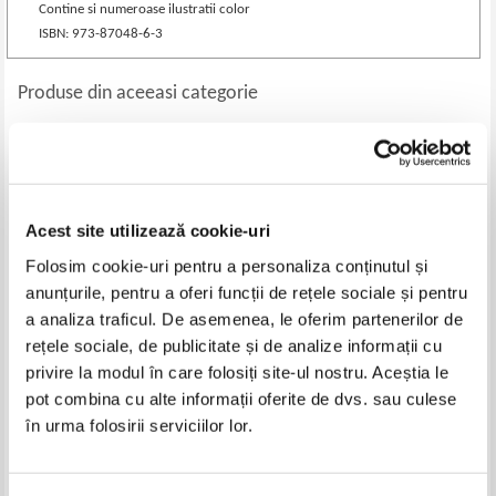
Contine si numeroase ilustratii color
ISBN: 973-87048-6-3
Produse din aceeasi categorie
-40%
Acest site utilizează cookie-uri
Folosim cookie-uri pentru a personaliza conținutul și
anunțurile, pentru a oferi funcții de rețele sociale și pentru
a analiza traficul. De asemenea, le oferim partenerilor de
rețele sociale, de publicitate și de analize informații cu
privire la modul în care folosiți site-ul nostru. Aceștia le
TVR. Viziune tele. 40 de ani de
Bibliografie radiofonica
pot combina cu alte informații oferite de dvs. sau culese
televiziune
romaneasca (3 volume)
Pret:
34,00
Lei
Pret:
45,00Lei
27,00
Lei
în urma folosirii serviciilor lor.
Adaugă în coș
Adaugă în coș