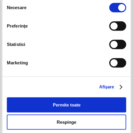
Selecția
-20%
Necesare
consimțământului
Preferinţe
Statistici
Marketing
Geometry. GRE strategy guide
Ludmila Cosmovici - Cosmetica
(volumul 3)
de la A la Z
Pret:
35,00Lei
28,00
Lei
Pret:
24,00
Lei
Adaugă în coș
Adaugă în coș
Afişare
Permite toate
-60%
-20%
Respinge