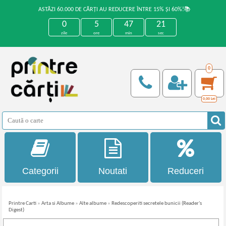
ASTĂZI 60.000 DE CĂRȚI AU REDUCERE ÎNTRE 15% ȘI 60%!📚
0
5
47
21
zile
ore
min
sec
0
0,00
Lei
Categorii
Noutati
Reduceri
Printre Carti
»
Arta si Albume
»
Alte albume
»
Redescoperiti secretele bunicii (Reader's
Digest)