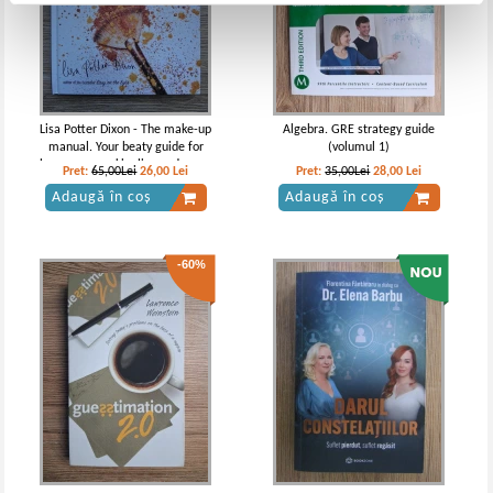
Lisa Potter Dixon - The make-up
Algebra. GRE strategy guide
manual. Your beaty guide for
(volumul 1)
brows, eyes, skin, lips and more
Pret:
65,00Lei
26,00
Lei
Pret:
35,00Lei
28,00
Lei
Adaugă în coș
Adaugă în coș
-60%