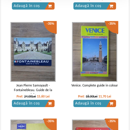
Adaugă în coș
Adaugă în coș
-35%
-35%
Jean Pierre Samoyault -
Venice. Complete guide in colour
Fontainebleau. Guide de la
visite
Pret:
24,00Lei
15,60
Lei
Pret:
18,00Lei
11,70
Lei
Adaugă în coș
Adaugă în coș
-35%
-35%