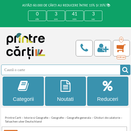
ASTĂZI 60.000 DE CĂRȚI AU REDUCERE ÎNTRE 15% ȘI 35%!📚
0
3
41
3
zile
ore
min
sec
0
0,00
Lei
Categorii
Noutati
Reduceri
Printre Carti
»
Istorie si Geografie
»
Geografie
»
Geografie generala
»
Ghiduri de calatorie
»
Tatsachen uber Deutschland