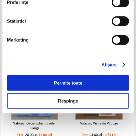
Preferinţe
Statistici
Roma e Citta del Vaticano.
I. Ionescu - Dunareanu -
Archeologia, palazzi, chiese
Itinerare in nordul Olteniei
rioni, piazze, mercati
Pret:
30,00Lei
19,50
Lei
Pret:
15,00Lei
11,25
Lei
Marketing
Adaugă în coș
Adaugă în coș
-35%
-35%
Afişare
Permite toate
Respinge
National Geographic traveler.
Vatican. Visite du Vatican
Parigi
Pret:
20,00Lei
13,00
Lei
Pret:
21,00Lei
13,65
Lei