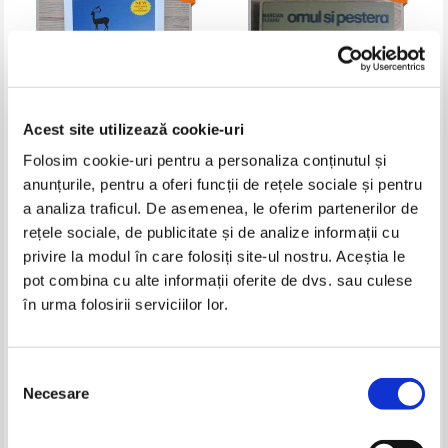
Acest site utilizează cookie-uri
Folosim cookie-uri pentru a personaliza conținutul și
anunțurile, pentru a oferi funcții de rețele sociale și pentru
Dimitris V. Georgopoulos -
Marcian Bleahu - Omul si
Rhodes (the complete
pestera
a analiza traficul. De asemenea, le oferim partenerilor de
illustrated travel guide)
Pret:
27,00Lei
17,55
Lei
Pret:
18,00Lei
11,70
Lei
rețele sociale, de publicitate și de analize informații cu
Adaugă în coș
Adaugă în coș
privire la modul în care folosiți site-ul nostru. Aceștia le
pot combina cu alte informații oferite de dvs. sau culese
în urma folosirii serviciilor lor.
-35%
-25%
Selecția
Necesare
consimțământului