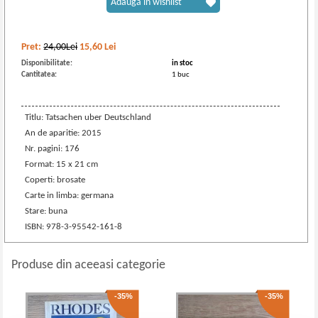
Adaugă în wishlist
Pret:
24,00Lei
15,60
Lei
Disponibilitate:
in stoc
Cantitatea:
1 buc
Titlu: Tatsachen uber Deutschland
An de aparitie: 2015
Nr. pagini: 176
Format: 15 x 21 cm
Coperti: brosate
Carte in limba: germana
Stare: buna
ISBN: 978-3-95542-161-8
Produse din aceeasi categorie
-35%
-35%