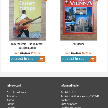
Tom Masters, Lisa Dunford -
All Vienna
Eastern Europe
Pret:
30,00Lei
19,50
Lei
Pret:
26,00Lei
16,90
Lei
Adaugă în coș
Adaugă în coș
Printre Carti
Informatii utile
Carți la reducere
Achizitii cărți
Arhivă carți
Achizitii viniluri, casete, CD/DVD
Autori
Contact
Edituri
Cum cumpar?