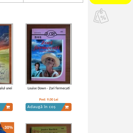
alul unei
Louise Down - Zori fermecati
Pret:
9,00
Lei
Adaugă în coș
-30%