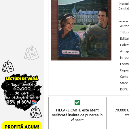
Disponib
Cantitat
Autor
Titlu:
Editu
Colec
An ap
Nr pa
Forma
Coper
Carte
Stare
ISBN:
FIECARE CARTE este atent
+70.000 C
verificată înainte de punerea în
st
vânzare