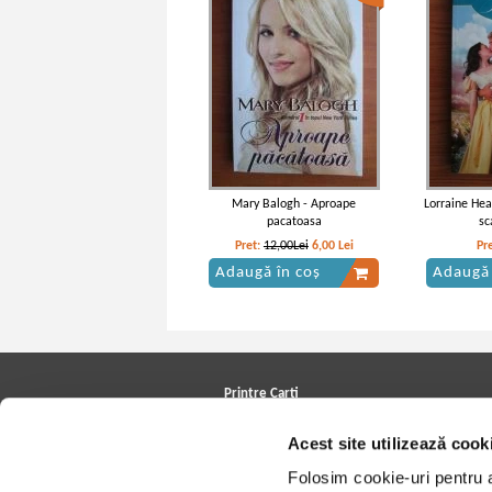
Mary Balogh - Aproape
Lorraine Hea
pacatoasa
sc
Pret:
12,00Lei
6,00
Lei
Pr
Adaugă în coș
Adaugă 
Printre Carti
Carți la reducere
Acest site utilizează cook
Arhivă carți
Autori
Folosim cookie-uri pentru a 
Edituri