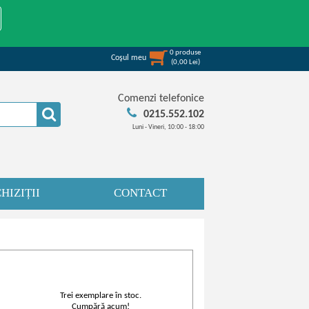
0
produse
Coşul meu
(
0,00
Lei
)
Comenzi telefonice
0215.552.102
Luni - Vineri, 10:00 - 18:00
HIZIȚII
CONTACT
Trei exemplare în stoc.
Cumpără acum!