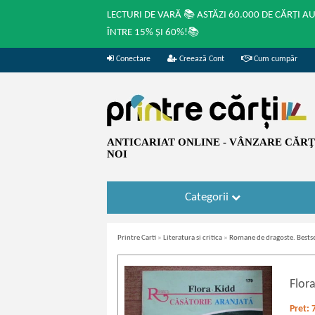
LECTURI DE VARĂ 📚 ASTĂZI 60.000 DE CĂRȚI A
ÎNTRE 15% ȘI 60%!📚
Conectare
Creează Cont
Cum cumpăr
ANTICARIAT ONLINE - VÂNZARE CĂRŢI
NOI
Categorii
Printre Carti
»
Literatura si critica
»
Romane de dragoste. Bestse
Flor
Pret: