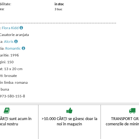
ilitate:
in stoc
ea:
3 buc
:
Flora Kidd
 Casatorie aranjata
ra:
Alcris
tia:
Romantic
aritie: 1996
gini: 150
t: 13 x 20 cm
ti: brosate
 in limba: romana
: buna
 973-580-155-8
ĂRŢI sunt acum în
>10.000 CĂRŢI se găsesc doar la
TRANSPORT GRA
ocul nostru
noi în magazin
comenzile de mini