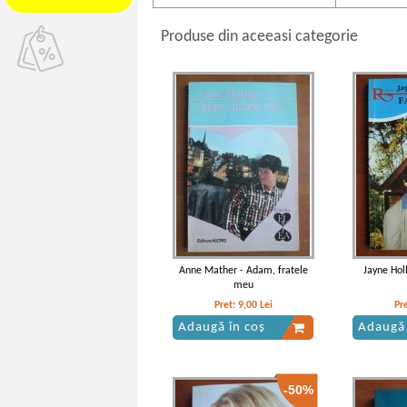
Produse din aceeasi categorie
Anne Mather - Adam, fratele
Jayne Hol
meu
Pret:
9,00
Lei
Pr
Adaugă în coș
Adaugă 
-50%