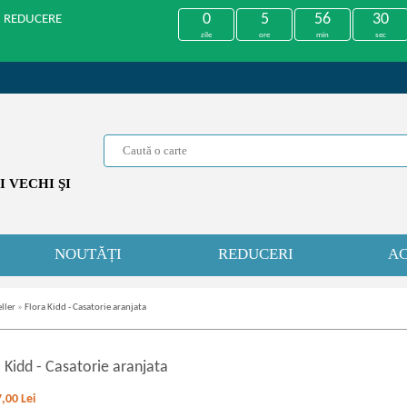
0
5
56
30
U REDUCERE
zile
ore
min
sec
 VECHI ŞI
NOUTĂȚI
REDUCERI
AC
ller
»
Flora Kidd - Casatorie aranjata
a Kidd
-
Casatorie aranjata
7,00
Lei