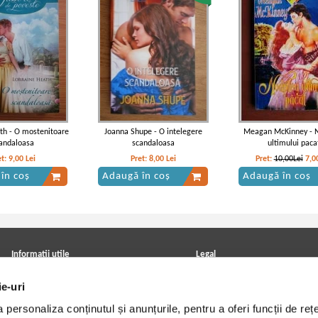
th - O mostenitoare
Joanna Shupe - O intelegere
Meagan McKinney - 
andaloasa
scandaloasa
ultimului paca
et:
9,00
Lei
Pret:
8,00
Lei
Pret:
10,00Lei
7,0
în coș
Adaugă în coș
Adaugă în coș
Informatii utile
Legal
ANPC
Achizitii cărți
ie-uri
Achizitii viniluri, casete, CD/DVD
Soluționarea online a litigiilor
Contact
Politica de confidentialitate
personaliza conținutul și anunțurile, pentru a oferi funcții de rețe
Cum cumpar?
Termeni si conditii