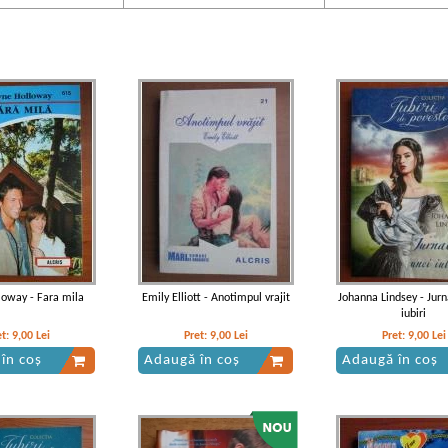
loway - Fara mila
Emily Elliott - Anotimpul vrajit
Johanna Lindsey - Jurn
iubiri
et:
9,00
Lei
Pret:
9,00
Lei
Pret:
9,00
Lei
în coș
Adaugă în coș
Adaugă în coș