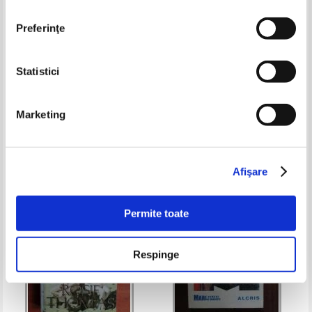
Preferinţe
Statistici
Barbara Erskine - Miezul noptii
Anthony Quinn - Prietenii nostri
este un loc singuratic
din Berlin
Marketing
Pret:
11,00Lei
6,60
Lei
Pret:
14,00Lei
8,40
Lei
Adaugă în coș
Adaugă în coș
Afişare
Permite toate
Respinge