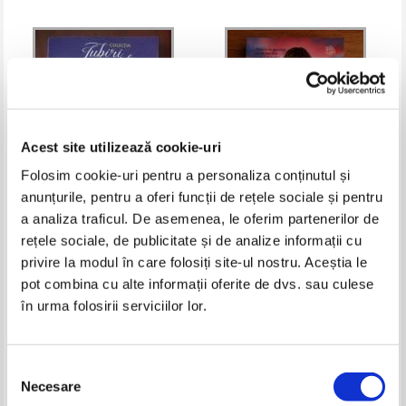
Acest site utilizează cookie-uri
Folosim cookie-uri pentru a personaliza conținutul și
anunțurile, pentru a oferi funcții de rețele sociale și pentru
a analiza traficul. De asemenea, le oferim partenerilor de
Johanna Lindsey - Flacari si
Mary Balogh - Iubirea e un joc
rețele sociale, de publicitate și de analize informații cu
gheata
periculos
privire la modul în care folosiți site-ul nostru. Aceștia le
Pret:
8,00
Lei
Pret:
7,00
Lei
Adaugă în coș
Adaugă în coș
pot combina cu alte informații oferite de dvs. sau culese
în urma folosirii serviciilor lor.
-40%
-40%
Selecția
Necesare
consimțământului