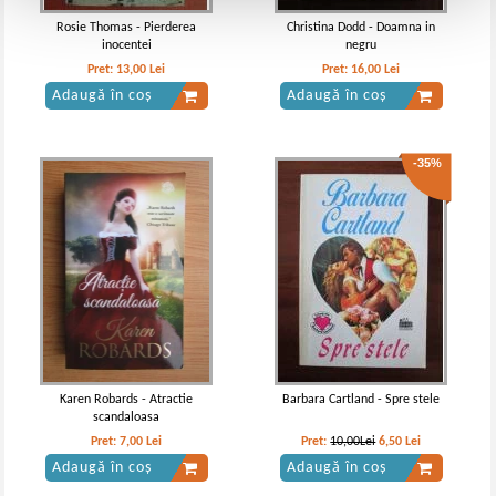
Rosie Thomas - Pierderea
Christina Dodd - Doamna in
inocentei
negru
Pret:
13,00
Lei
Pret:
16,00
Lei
Adaugă în coș
Adaugă în coș
-35%
Karen Robards - Atractie
Barbara Cartland - Spre stele
scandaloasa
Pret:
7,00
Lei
Pret:
10,00Lei
6,50
Lei
Adaugă în coș
Adaugă în coș