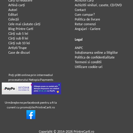
Carți la reducere
Achizitii cărți
Arhivă carți
Achizitii viniluri, casete, CD/DVD
Autori
Contact
Edituri
Cum cumpar?
Colecții
Politica de livrare
Cele mai căutate cărți
Retur comenzi
Blog Printre Carti
Angajari - Cariere
Cărţi sub 5 lei
Cărţi sub 8 lei
Legal
Cărţi sub 10 lei
Artiști/Trupe
ANPC
Case de discuri
Soluționarea online a litigiilor
Politica de confidentialitate
Termeni si conditii
Utilizare cookie-uri
Poţi plăti online prin intermediul
procesatorului Netopia Payments
Urmăreşte-ne pe facebook pentru a fi la
curent cu promoţiile PrintreCarti.ro
Copyright © 2014-2026
PrintreCarti.ro