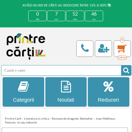
ASTĂZI 60.000 DE CĂRȚI AU REDUCERE ÎNTRE 15% ȘI 60%!📚
0
7
52
45
zile
ore
min
sec
0
0,00
Lei
Categorii
Noutati
Reduceri
Printre Carti
»
Literatura si critica
»
Romane de dragoste. Bestseller
»
Joan Mattheus -
Pasiune, vis sau nebunie