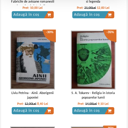
Fabricile de avioane romanesti
si legenda
in perioada interbelica
Pret:
10,00
Lei
Pret:
21,00Lei
12,60
Lei
Adaugă în coș
Adaugă în coș
-30%
-35%
Liviu Petrina - Ainii. Aborigenii
S. A. Tokarev - Religia in istoria
japoniei
popoarelor lumii
Pret:
12,00Lei
8,40
Lei
Pret:
14,00Lei
9,10
Lei
Adaugă în coș
Adaugă în coș