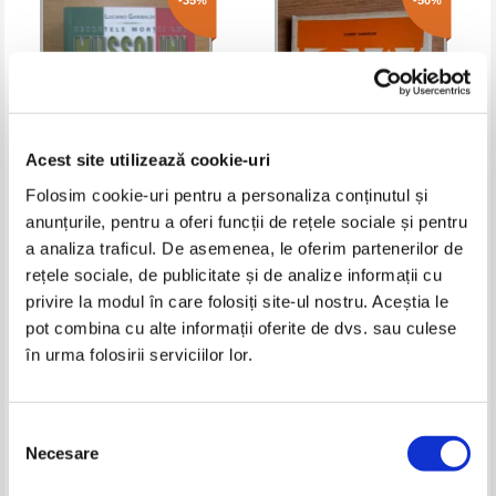
-35%
-50%
Acest site utilizează cookie-uri
Folosim cookie-uri pentru a personaliza conținutul și
anunțurile, pentru a oferi funcții de rețele sociale și pentru
Luciano Garibaldi - Secretele
Hubert Hannoun - Ivan Illich sau
a analiza traficul. De asemenea, le oferim partenerilor de
mortii lui Mussolini
Scoala fara societate
rețele sociale, de publicitate și de analize informații cu
Pret:
14,00Lei
9,10
Lei
Pret:
19,00Lei
9,50
Lei
privire la modul în care folosiți site-ul nostru. Aceștia le
Adaugă în coș
Adaugă în coș
pot combina cu alte informații oferite de dvs. sau culese
în urma folosirii serviciilor lor.
-40%
-30%
Selecția
Necesare
consimțământului