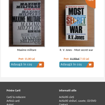
-35%
Maxime militare
R. V. Jones - Most secret war
Pret:
11,00
Lei
Pret:
11,00Lei
7,15
Lei
Adaugă în coș
Adaugă în coș
Printre Carti
Informatii utile
Carți la reducere
Achizitii cărți
Arhivă carți
Achizitii viniluri, casete, CD/DVD
Autori
Contact