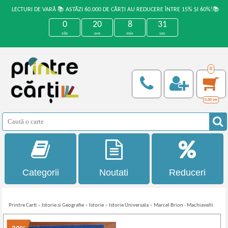
LECTURI DE VARĂ 📚 ASTĂZI 60.000 DE CĂRȚI AU REDUCERE ÎNTRE 15% ȘI 60%!📚
0
20
8
31
zile
ore
min
sec
0
0,00
Lei
Categorii
Noutati
Reduceri
Printre Carti
»
Istorie si Geografie
»
Istorie
»
Istorie Universala
»
Marcel Brion - Machiavelli