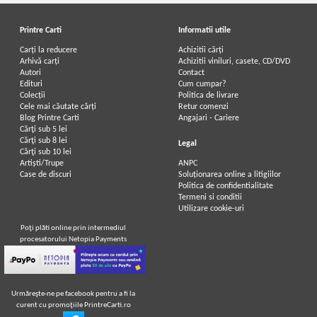
Printre Carti
Informatii utile
Carți la reducere
Achizitii cărți
Arhivă carți
Achizitii viniluri, casete, CD/DVD
Autori
Contact
Edituri
Cum cumpar?
Colecții
Politica de livrare
Cele mai căutate cărți
Retur comenzi
Blog Printre Carti
Angajari - Cariere
Cărţi sub 5 lei
Cărţi sub 8 lei
Legal
Cărţi sub 10 lei
Artiști/Trupe
ANPC
Case de discuri
Soluționarea online a litigiilor
Politica de confidentialitate
Termeni si conditii
Utilizare cookie-uri
Poţi plăti online prin intermediul
procesatorului Netopia Payments
Urmăreşte-ne pe facebook pentru a fi la
curent cu promoţiile PrintreCarti.ro