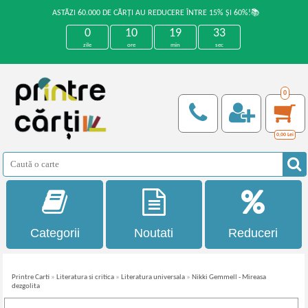
ASTĂZI 60.000 DE CĂRȚI AU REDUCERE ÎNTRE 15% ȘI 60%!📚
0
10
19
33
zile
ore
min
sec
0
0,00
Lei
Categorii
Noutati
Reduceri
Printre Carti
»
Literatura si critica
»
Literatura universala
»
Nikki Gemmell - Mireasa
dezgolita