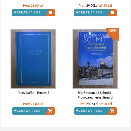
Pret:
18,00
Lei
Pret:
29,00Lei
23,20
Lei
Adaugă în coș
Adaugă în coș
-20%
Franz Kafka - Procesul
Eric Emmanuel Schmitt -
Provocarea Ierusalimului
Pret:
25,00
Lei
Pret:
24,00Lei
19,20
Lei
Adaugă în coș
Adaugă în coș