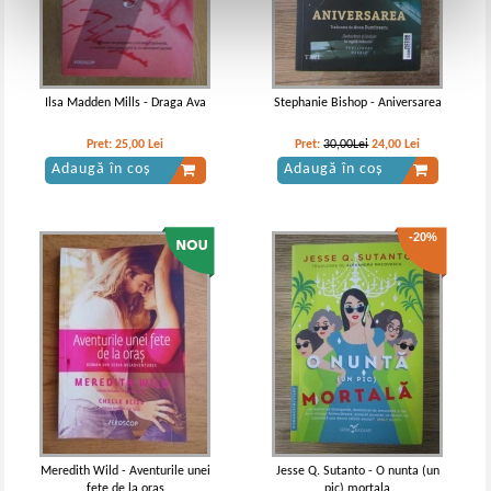
Ilsa Madden Mills - Draga Ava
Stephanie Bishop - Aniversarea
Pret:
25,00
Lei
Pret:
30,00Lei
24,00
Lei
Adaugă în coș
Adaugă în coș
-20%
Meredith Wild - Aventurile unei
Jesse Q. Sutanto - O nunta (un
fete de la oras
pic) mortala