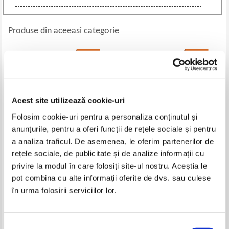
Produse din aceeasi categorie
-35%
-20%
Acest site utilizează cookie-uri
Folosim cookie-uri pentru a personaliza conținutul și
anunțurile, pentru a oferi funcții de rețele sociale și pentru
a analiza traficul. De asemenea, le oferim partenerilor de
rețele sociale, de publicitate și de analize informații cu
Emily Gunnis - Fetita din
Ilf si Petrov - Vitelul de aur.
privire la modul în care folosiți site-ul nostru. Aceștia le
scrisoare
Douasprezece scaune (2
pot combina cu alte informații oferite de dvs. sau culese
volume)
Pret:
30,00Lei
19,50
Lei
Pret:
30,00Lei
24,00
Lei
în urma folosirii serviciilor lor.
Adaugă în coș
Adaugă în coș
Selecția
-20%
-35%