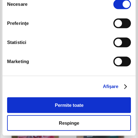
Necesare
consimțământului
Preferinţe
Statistici
Marketing
Rosamunde Pilcher - Zapada in
Katie McGarry - Indrazneste sa
aprilie
iubesti
Pret:
34,00Lei
27,20
Lei
Pret:
30,00Lei
19,50
Lei
Adaugă în coș
Adaugă în coș
Afişare
-20%
Permite toate
Respinge