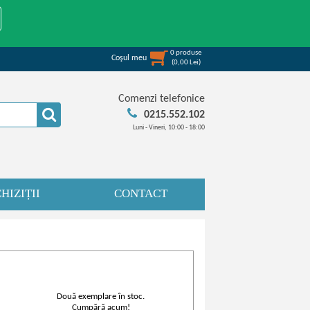
0
produse
Coşul meu
(
0,00
Lei
)
Comenzi telefonice
0215.552.102
Luni - Vineri, 10:00 - 18:00
HIZIȚII
CONTACT
Două exemplare în stoc.
Cumpără acum!