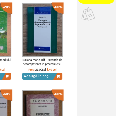
-20%
-60%
l mediului
Roxana Maria Trif - Exceptia de
necompetenta in procesul civil.
Practica judiciara
0
Lei
Pret:
21,00Lei
8,40
Lei
Adaugă în coș
-60%
-60%