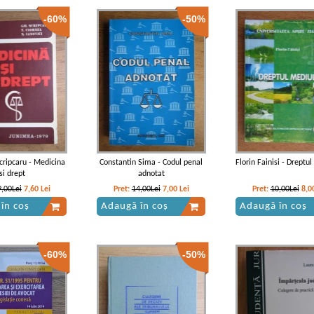
-60%
-50%
ripcaru - Medicina
Constantin Sima - Codul penal
Florin Fainisi - Dreptu
si drept
adnotat
9,00Lei
7,60
Lei
Pret:
14,00Lei
7,00
Lei
Pret:
10,00Lei
8,0
în coș
Adaugă în coș
Adaugă în coș
-60%
-50%