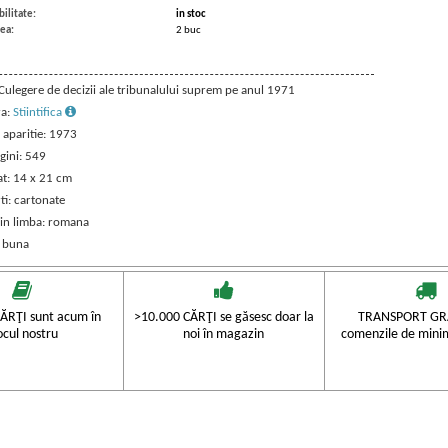
ilitate:
in stoc
ea:
2 buc
 Culegere de decizii ale tribunalului suprem pe anul 1971
ra:
Stiintifica
 aparitie: 1973
gini: 549
t: 14 x 21 cm
ti: cartonate
 in limba: romana
: buna
ĂRŢI sunt acum în
>10.000 CĂRŢI se găsesc doar la
TRANSPORT GRA
ocul nostru
noi în magazin
comenzile de mini