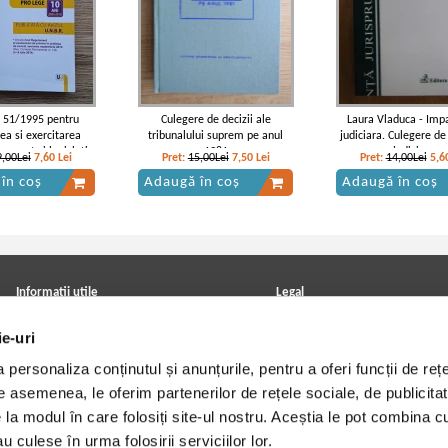
. 51/1995 pentru
Culegere de decizii ale
Laura Vladuca - Imp
ea si exercitarea
tribunalului suprem pe anul
judiciara. Culegere de
 avocat si legislatie
1981
judiciara
9,00Lei
7,60
Lei
Pret:
15,00Lei
7,50
Lei
Pret:
14,00Lei
5,6
conexa
în coș
Adaugă în coș
Adaugă în coș
Informatii utile
Legal
ANPC
Achizitii cărți
ie-uri
Achizitii viniluri, casete, CD/DVD
Soluționarea online a litigiilor
Contact
Politica de confidentialitate
personaliza conținutul și anunțurile, pentru a oferi funcții de rețe
Cum cumpar?
Termeni si conditii
Politica de livrare
Utilizare cookie-uri
De asemenea, le oferim partenerilor de rețele sociale, de publicitat
Retur comenzi
e la modul în care folosiți site-ul nostru. Aceștia le pot combina c
Angajari - Cariere
u culese în urma folosirii serviciilor lor.