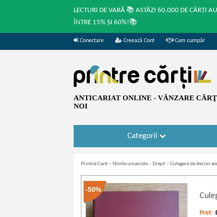
LECTURI DE VARĂ 📚 ASTĂZI 60.000 DE CĂRȚI A
ÎNTRE 15% ȘI 60%!📚
Conectare
Creează Cont
Cum cumpăr
ANTICARIAT ONLINE - VÂNZARE CĂRŢI
NOI
Categorii
Printre Carti
»
Stiinte umaniste
»
Drept
»
Culegere de decizii a
-50%
Culeg
Pret: