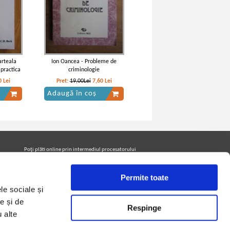
arteala
Ion Oancea - Probleme de
 practica
criminologie
0
Lei
Pret:
19,00Lei
7,60
Lei
Adaugă în coș
Poţi plăti online prin intermediul procesatorului
Netopia Payments
Permite toate
le sociale și
Urmăreşte-ne pe facebook pentru a fi la curent cu
promoţiile PrintreCarti.ro
e și de
Respinge
u alte