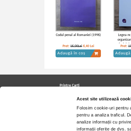
Codul penal al Romaniei (1996)
Legea nr
organizar
profesiei de
Pret:
16,00Lei
6,40
Lei
Pret:
1
Adaugă în coș
Adaugă 
Printre Carti
Carți la reducere
Acest site utilizează cook
Arhivă carți
Autori
Folosim cookie-uri pentru a 
Edituri
Colecții
pentru a analiza traficul. 
Cele mai căutate cărți
analize informații cu privir
Blog Printre Carti
Cărţi sub 5 lei
informații oferite de dvs. sa