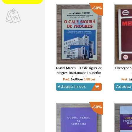
-60%
Anatol Macris - O cale sigura de
Gheorghe Sc
progres. Invatamantul superior
romanesc in trecut, in prezent,
Pret:
17,00Lei
6,80
Lei
Pret:
1
in perspectiva
Adaugă în coș
Adaugă 
-60%