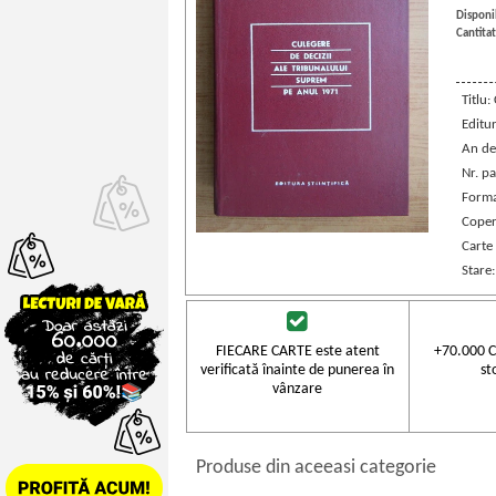
Disponib
Cantitat
Titlu:
Editu
An de
Nr. pa
Forma
Coper
Carte
Stare
FIECARE CARTE este atent
+70.000 C
verificată înainte de punerea în
st
vânzare
Produse din aceeasi categorie