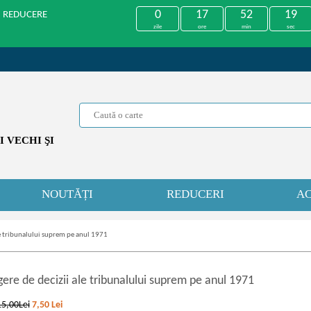
0
17
52
19
U REDUCERE
zile
ore
min
sec
 VECHI ŞI
NOUTĂȚI
REDUCERI
AC
le tribunalului suprem pe anul 1971
ere de decizii ale tribunalului suprem pe anul 1971
15,00Lei
7,50
Lei