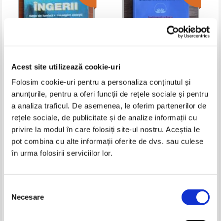
Acest site utilizează cookie-uri
Folosim cookie-uri pentru a personaliza conținutul și
anunțurile, pentru a oferi funcții de rețele sociale și pentru
Paola Giovetti - Ingerii. Fiinte de
Osho - Intimitatea. Increderea in
lumina, mesageri celesti,
sine si in celalalt
a analiza traficul. De asemenea, le oferim partenerilor de
protectori ai omului
Pret:
29,00Lei
18,85
Lei
Pret:
26,00Lei
19,50
Lei
rețele sociale, de publicitate și de analize informații cu
Adaugă în coș
Adaugă în coș
privire la modul în care folosiți site-ul nostru. Aceștia le
pot combina cu alte informații oferite de dvs. sau culese
în urma folosirii serviciilor lor.
-25%
-25%
Selecția
Necesare
consimțământului