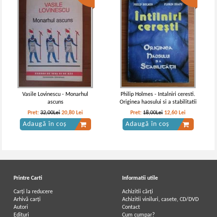
Vasile Lovinescu - Monarhul
Philip Holmes - Intalniri ceresti.
ascuns
Originea haosului si a stabilitatii
Pret:
32,00Lei
20,80
Lei
Pret:
18,00Lei
12,60
Lei
Adaugă în coș
Adaugă în coș
Printre Carti
Informatii utile
Carți la reducere
Achizitii cărți
Arhivă carți
Achizitii viniluri, casete, CD/DVD
Autori
Contact
Edituri
Cum cumpar?