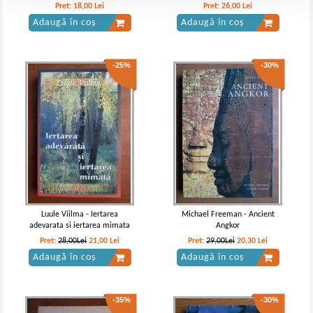
timp
Pret:
18,00
Lei
Pret:
26,00
Lei
Adaugă în coș
Adaugă în coș
-25%
-30%
Luule Viilma - Iertarea
Michael Freeman - Ancient
adevarata si iertarea mimata
Angkor
Pret:
28,00Lei
21,00
Lei
Pret:
29,00Lei
20,30
Lei
Adaugă în coș
Adaugă în coș
-35%
-30%