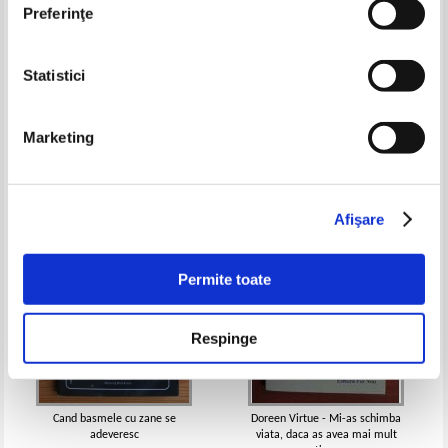
Preferinţe
Statistici
Pavel Corut - Moartea zeilor
Osho - Cartea despre barbati
straini
Pret:
16,00Lei
12,00
Lei
Pret:
19,00Lei
14,25
Lei
Marketing
Adaugă în coș
Adaugă în coș
Afişare
Permite toate
Respinge
Cand basmele cu zane se
Doreen Virtue - Mi-as schimba
adeveresc
viata, daca as avea mai mult