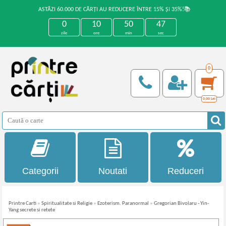
ASTĂZI 60.000 DE CĂRȚI AU REDUCERE ÎNTRE 15% ȘI 35%!📚
0
10
50
47
zile
ore
min
sec
0
0,00
Lei
Categorii
Noutati
Reduceri
Printre Carti
»
Spiritualitate si Religie
»
Ezoterism. Paranormal
»
Gregorian Bivolaru - Yin-
Yang secrete si retete