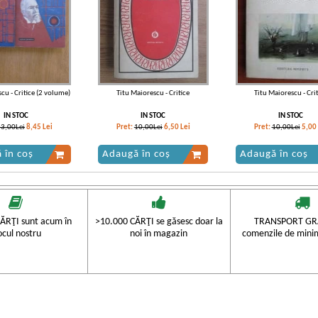
cu - Critice (2 volume)
Titu Maiorescu - Critice
Titu Maiorescu - Cri
IN STOC
IN STOC
IN STOC
13,00Lei
8,45
Lei
Pret:
10,00Lei
6,50
Lei
Pret:
10,00Lei
5,00
 în coș
Adaugă în coș
Adaugă în coș
-40%
-60%
ĂRŢI sunt acum în
>10.000 CĂRŢI se găsesc doar la
TRANSPORT GRA
ocul nostru
noi în magazin
comenzile de mini