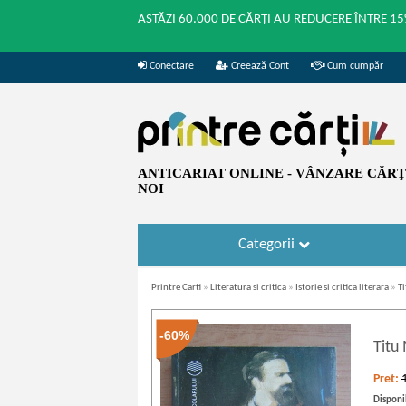
ASTĂZI 60.000 DE CĂRȚI AU REDUCERE ÎNTRE 15
Conectare
Creează Cont
Cum cumpăr
ANTICARIAT ONLINE - VÂNZARE CĂRŢI
NOI
Categorii
Printre Carti
»
Literatura si critica
»
Istorie si critica literara
»
Ti
-60%
Titu
Pret:
Disponib