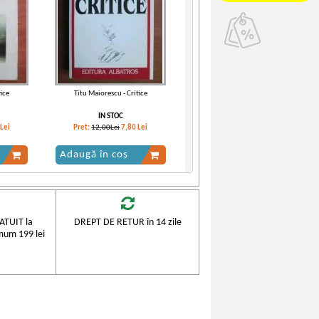
tice
Titu Maiorescu - Critice
IN STOC
Lei
Pret:
12,00Lei
7,80
Lei
Adaugă în coș
-60%
TUIT la
DREPT DE RETUR în 14 zile
mum 199 lei