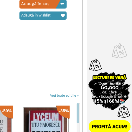
Adaugă în coș
Adaugă în wishlist
Vezi toate edițiile »
-50%
-35%