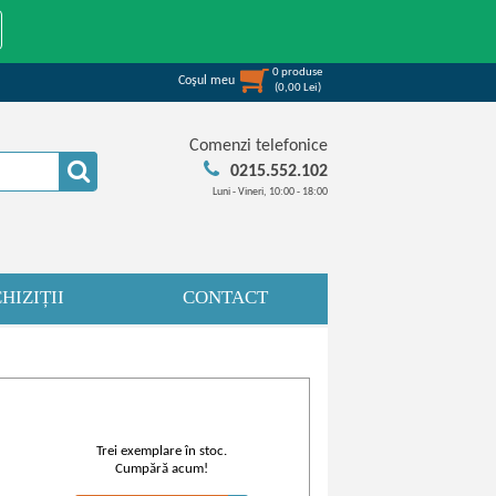
0
produse
Coşul meu
(
0,00
Lei
)
Comenzi telefonice
0215.552.102
Luni - Vineri, 10:00 - 18:00
HIZIȚII
CONTACT
Trei exemplare în stoc.
Cumpără acum!