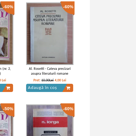
-60%
-60%
tice
Titu Maiorescu - Critice (2 volume)
Lei
 (nr. 2,
Al. Rosetti - Cateva precizari
)
asupra literaturii romane
0
Lei
Pret:
10,00Lei
4,00
Lei
Adaugă în coș
-50%
-60%
tice
Titu Maiorescu - Din Critice