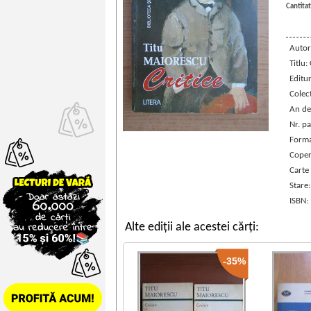
Cantitat
Autor
Titlu: 
Editu
Colec
An de
Nr. pa
Forma
Coper
Carte
Stare
ISBN:
Alte ediții ale acestei cărți:
-35%