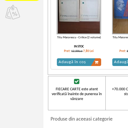
Titu Maiorescu - Critice (2 volume)
Titu Maiores
IN STOC
Pret:
12,00Lei
7,80
Lei
Pret:
Adaugă în coș
Adaugă
-30%
FIECARE CARTE este atent
+70.000 C
verificată înainte de punerea în
st
vânzare
Produse din aceeasi categorie