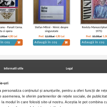
anu - Panait Cerna.
Stefan Mitroi - Nimic despre
Revista Manuscriptum
ta si opera
singuratate
1975)
2,00Lei
4,80
Lei
Pret:
12,00Lei
4,80
Lei
Pret:
10,00Lei
5,0
în coș
Adaugă în coș
Adaugă în coș
aiorescu - Critice
Titu Maiorescu - Critice 1866-1907
Titu Maiorescu - Din C
(volumul 1, 1915)
Informatii utile
Legal
ANPC
Achizitii cărți
Achizitii viniluri, casete, CD/DVD
Soluționarea online a litigiilor
ie-uri
Contact
Politica de confidentialitate
Cum cumpar?
Termeni si conditii
personaliza conținutul și anunțurile, pentru a oferi funcții de rețe
Politica de livrare
Utilizare cookie-uri
Retur comenzi
De asemenea, le oferim partenerilor de rețele sociale, de publicitat
Angajari - Cariere
e la modul în care folosiți site-ul nostru. Aceștia le pot combina c