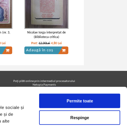
 (nr. 3,
Nicolae Iorga interpretat de
(Biblioteca critica)
0
Lei
Pret:
12,00Lei
4,80
Lei
Adaugă în coș
ritice
Titu Maiorescu - Critice
Poţi plăti online prin intermediul procesatorului
Netopia Payments
Permite toate
Urmăreşte-ne pe facebook pentru a fi la curent cu
le sociale și
promoţiile PrintreCarti.ro
e și de
Respinge
u alte