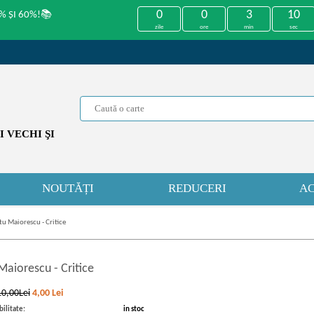
0
0
3
9
% ȘI 60%!📚
zile
ore
min
sec
 VECHI ŞI
NOUTĂȚI
REDUCERI
AC
tu Maiorescu - Critice
 Maiorescu
-
Critice
10,00Lei
4,00
Lei
ilitate:
in stoc