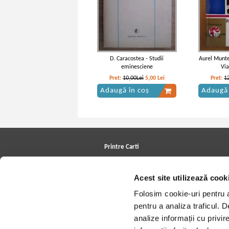
D. Caracostea - Studii
Aurel Munte
eminesciene
Via
Pret:
10,00Lei
5,00
Lei
Pret:
1
Adaugă în coș
Adaugă 
Titu Maiorescu - Critice, insemnari
Titu M
zilnice, corespondenta
Printre Carti
Carți la reducere
Arhivă carți
Acest site utilizează cook
Autori
Edituri
Folosim cookie-uri pentru a 
Colecții
Cele mai căutate cărți
pentru a analiza traficul. 
Blog Printre Carti
analize informații cu privir
Cărţi sub 5 lei
Cărţi sub 8 lei