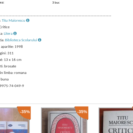
ea:
3 buc
:
Titu Maiorescu
Critice
ra:
Litera
tia:
Biblioteca Scolarului
 aparitie: 1998
gini: 311
t: 13 x 16 cm
ti: brosate
 in limba: romana
: buna
 9975-74-049-9
-35%
-35%