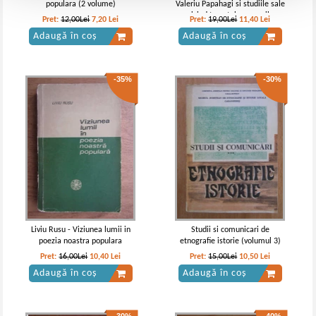
populara (2 volume)
Valeriu Papahagi si studiile sale
privind trecutul aromanilor
Pret:
12,00Lei
7,20
Lei
Pret:
19,00Lei
11,40
Lei
Adaugă în coș
Adaugă în coș
-35%
-30%
Liviu Rusu - Viziunea lumii in
Studii si comunicari de
poezia noastra populara
etnografie istorie (volumul 3)
Pret:
16,00Lei
10,40
Lei
Pret:
15,00Lei
10,50
Lei
Adaugă în coș
Adaugă în coș