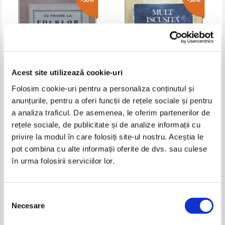
-30%
-30%
Acest site utilizează cookie-uri
Folosim cookie-uri pentru a personaliza conținutul și
anunțurile, pentru a oferi funcții de rețele sociale și pentru
Barbu Lazareanu - Cu privire la
Mult iscusita vremii slova
a analiza traficul. De asemenea, le oferim partenerilor de
folklor (volumul 2)
rețele sociale, de publicitate și de analize informații cu
Pret:
17,00Lei
11,90
Lei
Pret:
16,00Lei
11,20
Lei
privire la modul în care folosiți site-ul nostru. Aceștia le
Adaugă în coș
Adaugă în coș
pot combina cu alte informații oferite de dvs. sau culese
în urma folosirii serviciilor lor.
-30%
-20%
Selecția
Necesare
consimțământului