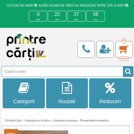
LECTURI DE VARĂ 📚 ASTĂZI 60.000 DE CĂRȚI AU REDUCERE ÎNTRE 15% ȘI 60%!📚
0
22
37
58
zile
ore
min
sec
0
0,00
Lei
Categorii
Noutati
Reduceri
Printre Carti
»
Literatura si critica
»
Literatura romana
»
Proverbele romanilor