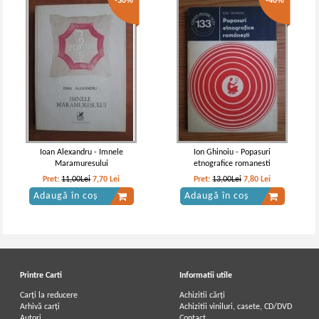
-30%
-40%
Ioan Alexandru - Imnele
Ion Ghinoiu - Popasuri
Maramuresului
etnografice romanesti
Pret:
11,00Lei
7,70
Lei
Pret:
13,00Lei
7,80
Lei
Adaugă în coș
Adaugă în coș
Printre Carti
Informatii utile
Carți la reducere
Achizitii cărți
Arhivă carți
Achizitii viniluri, casete, CD/DVD
Autori
Contact