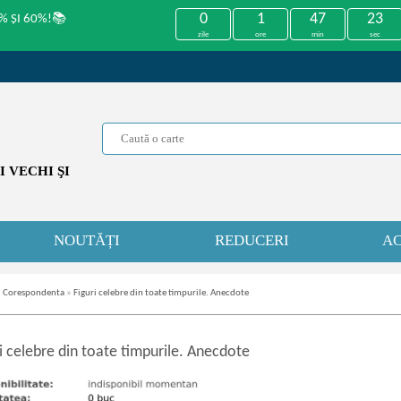
0
1
47
23
% ȘI 60%!📚
zile
ore
min
sec
 VECHI ŞI
NOUTĂȚI
REDUCERI
AC
i. Corespondenta
»
Figuri celebre din toate timpurile. Anecdote
i celebre din toate timpurile. Anecdote