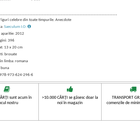
 Figuri celebre din toate timpurile. Anecdote
ra:
Saeculum I.O.
 aparitie: 2012
gini: 396
t: 13 x 20 cm
ti: brosate
 in limba: romana
: buna
 978-973-624-296-6
ĂRŢI sunt acum în
>10.000 CĂRŢI se găsesc doar la
TRANSPORT GRA
ocul nostru
noi în magazin
comenzile de mini