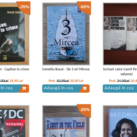
-35%
-60%
n - Capitan la crime
Corneliu Bocai - De 3 ori Mircea
Scrisori catre Camil Pe
volume)
,00Lei
16,90
Lei
Pret:
50,00Lei
20,00
Lei
Pret:
34,00Lei
20,
în coș
Adaugă în coș
Adaugă în coș
-20%