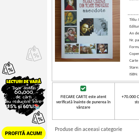
Titlu:
Editu
An de
Nr. pa
Forma
Coper
Carte
Stare
ISBN:
FIECARE CARTE este atent
+70.000 C
verificată înainte de punerea în
st
vânzare
Produse din aceeasi categorie