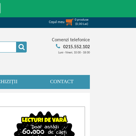
0
produse
Coşul meu
(
0,00
Lei
)
Comenzi telefonice
0215.552.102
Luni - Vineri, 10:00 - 18:00
HIZIȚII
CONTACT