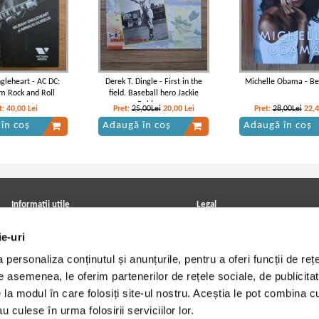
gleheart - AC DC:
Derek T. Dingle - First in the
Michelle Obama - B
 Rock and Roll
field. Baseball hero Jackie
Robinson
t:
40,00
Lei
Pret:
25,00Lei
20,00
Lei
Pret:
28,00Lei
22,
în coș
Adaugă în coș
Adaugă în coș
Informatii utile
Legal
ANPC
Achizitii cărți
ie-uri
Achizitii viniluri, casete, CD/DVD
Soluționarea online a litigiilor
Contact
Politica de confidentialitate
personaliza conținutul și anunțurile, pentru a oferi funcții de rețe
Cum cumpar?
Termeni si conditii
Politica de livrare
Utilizare cookie-uri
De asemenea, le oferim partenerilor de rețele sociale, de publicitat
Retur comenzi
e la modul în care folosiți site-ul nostru. Aceștia le pot combina c
Angajari - Cariere
u culese în urma folosirii serviciilor lor.