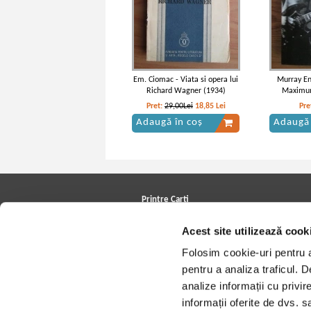
Em. Ciomac - Viata si opera lui
Murray En
Richard Wagner (1934)
Maximum
Pret:
29,00Lei
18,85
Lei
Pre
Adaugă în coș
Adaugă 
Printre Carti
Carți la reducere
Acest site utilizează cook
Arhivă carți
Autori
Folosim cookie-uri pentru a 
Edituri
Colecții
pentru a analiza traficul. 
Cele mai căutate cărți
analize informații cu privir
Blog Printre Carti
Cărţi sub 5 lei
informații oferite de dvs. sa
Cărţi sub 8 lei