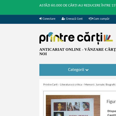
ASTĂZI 60.000 DE CĂRȚI AU REDUCERE ÎNTRE 15
Conectare
Creează Cont
Cum cumpăr
ANTICARIAT ONLINE - VÂNZARE CĂRŢI
NOI
Categorii
Printre Carti
»
Literatura si critica
»
Memorii. Jurnale. Biografi
Figur