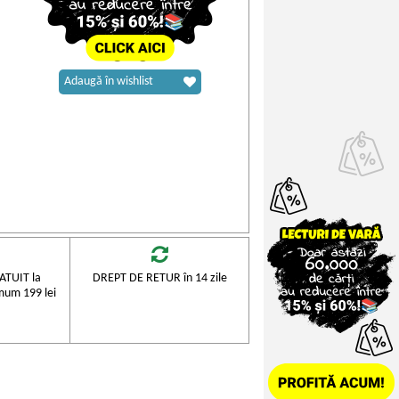
Adaugă în wishlist
TUIT la
DREPT DE RETUR în 14 zile
mum 199 lei