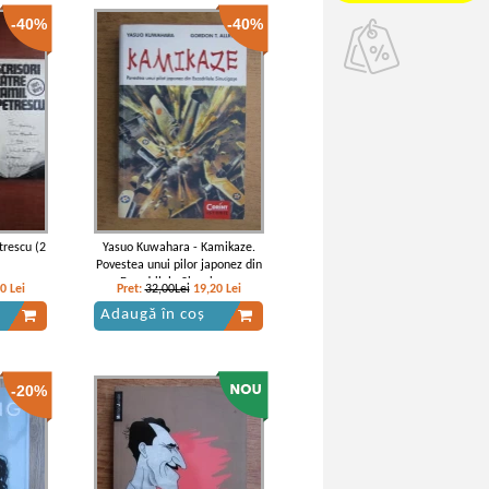
-40%
-40%
trescu (2
Yasuo Kuwahara - Kamikaze.
Povestea unui pilor japonez din
Escadrilele Sinucigase
40
Lei
Pret:
32,00Lei
19,20
Lei
Adaugă în coș
-20%