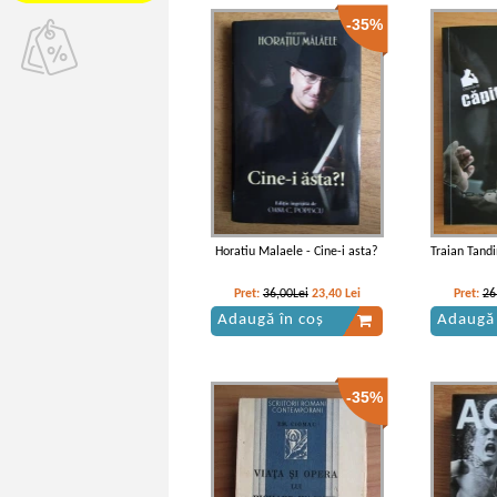
-35%
Horatiu Malaele - Cine-i asta?
Traian Tandi
Pret:
36,00Lei
23,40
Lei
Pret:
26
Adaugă în coș
Adaugă 
-35%