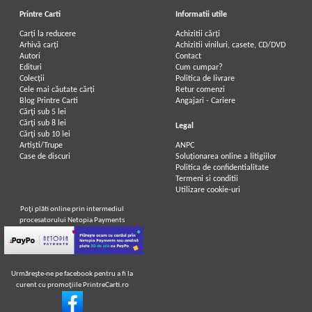
Printre Carti
Informatii utile
Carți la reducere
Achizitii cărți
Arhivă carți
Achizitii viniluri, casete, CD/DVD
Autori
Contact
Edituri
Cum cumpar?
Colecții
Politica de livrare
Cele mai căutate cărți
Retur comenzi
Blog Printre Carti
Angajari - Cariere
Cărţi sub 5 lei
Cărţi sub 8 lei
Legal
Cărţi sub 10 lei
Artiști/Trupe
ANPC
Case de discuri
Soluționarea online a litigiilor
Politica de confidentialitate
Termeni si conditii
Utilizare cookie-uri
Poţi plăti online prin intermediul
procesatorului Netopia Payments
Urmăreşte-ne pe facebook pentru a fi la
curent cu promoţiile PrintreCarti.ro