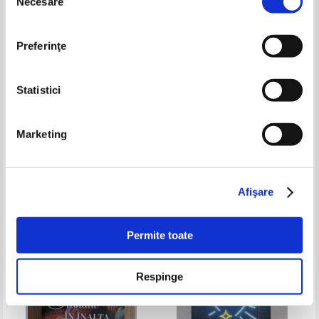
Necesare
consimțământului
Preferinţe
Statistici
Stephen Fry - The stars tennis
BB Easton - 44 de capitole
Marketing
balls
despre 4 barbati
Pret:
20,00
Lei
Pret:
29,00Lei
20,30
Lei
Adaugă în coș
Adaugă în coș
Afişare
-20%
-30%
Permite toate
Respinge