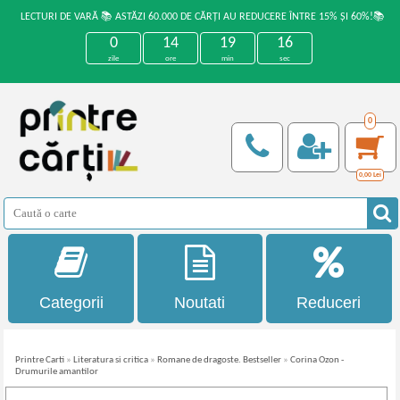
LECTURI DE VARĂ 📚 ASTĂZI 60.000 DE CĂRȚI AU REDUCERE ÎNTRE 15% ȘI 60%!📚
0
14
19
16
zile
ore
min
sec
0
0,00
Lei
Categorii
Noutati
Reduceri
Printre Carti
»
Literatura si critica
»
Romane de dragoste. Bestseller
»
Corina Ozon -
Drumurile amantilor