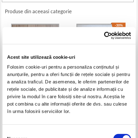
Produse din aceeasi categorie
-30%
Acest site utilizează cookie-uri
Folosim cookie-uri pentru a personaliza conținutul și
anunțurile, pentru a oferi funcții de rețele sociale și pentru
a analiza traficul. De asemenea, le oferim partenerilor de
rețele sociale, de publicitate și de analize informații cu
Lori Nelson Spielman - Maine e
Kandi Steiner - Blind side
privire la modul în care folosiți site-ul nostru. Aceștia le
o noua zi
Pret:
21,00
Lei
Pret:
42,00Lei
29,40
Lei
pot combina cu alte informații oferite de dvs. sau culese
Adaugă în coș
Adaugă în coș
în urma folosirii serviciilor lor.
-30%
Selecția