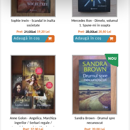
Sophie Irwin - Scandal in inalta
Mercedes Ron - Dimelo, volumul
societate
1. Spune-mi in soapta
Pret:
24,00Lei
19,20
Lei
Pret:
38,00Lei
26,60
Lei
Adaugă în coș
Adaugă în coș
Anne Golon - Angelica, Marchiza
Sandra Brown - Drumul spre
ingerilor / Serbari regale /
necunoscut
Logodnica vanduta (3 volume)
Pret:
37,00
Lei
Pret:
20,00
Lei