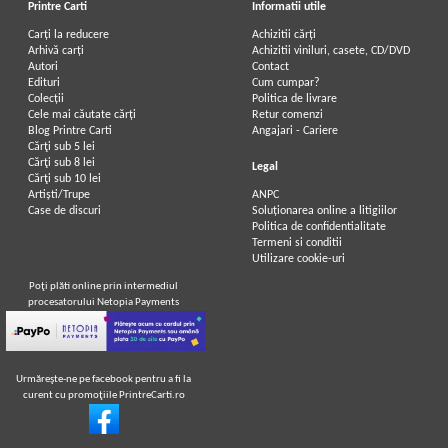
Printre Carti
Informatii utile
Carți la reducere
Achizitii cărți
Arhivă carți
Achizitii viniluri, casete, CD/DVD
Autori
Contact
Edituri
Cum cumpar?
Colecții
Politica de livrare
Cele mai căutate cărți
Retur comenzi
Blog Printre Carti
Angajari - Cariere
Cărţi sub 5 lei
Cărţi sub 8 lei
Legal
Cărţi sub 10 lei
Artiști/Trupe
ANPC
Case de discuri
Soluționarea online a litigiilor
Politica de confidentialitate
Termeni si conditii
Utilizare cookie-uri
Poţi plăti online prin intermediul
procesatorului Netopia Payments
Urmăreşte-ne pe facebook pentru a fi la
curent cu promoţiile PrintreCarti.ro