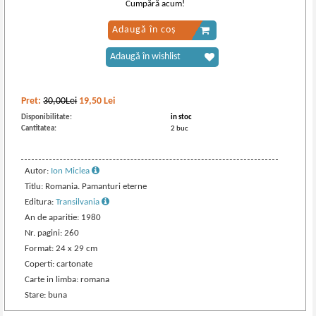
Cumpără acum!
Adaugă în coș
Adaugă în wishlist
Pret:
30,00Lei
19,50
Lei
Disponibilitate:
in stoc
Cantitatea:
2 buc
Autor:
Ion Miclea
Titlu: Romania. Pamanturi eterne
Editura:
Transilvania
An de aparitie: 1980
Nr. pagini: 260
Format: 24 x 29 cm
Coperti: cartonate
Carte in limba: romana
Stare: buna