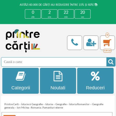
ASTĂZI 60.000 DE CĂRȚI AU REDUCERE ÎNTRE 15% ȘI 60%!📚
0
2
22
20
zile
ore
min
sec
0
0,00
Lei
Categorii
Noutati
Reduceri
Printre Carti
»
Istorie si Geografie
»
Istorie
»
Geografie
»
Istoria Romanilor
»
Geografie
generala
»
Ion Miclea - Romania. Pamanturi eterne