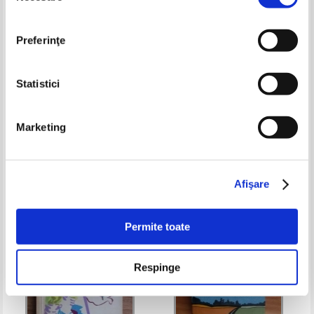
Preferinţe
Statistici
Rizzoli Larousse. Enciclopedia
Tout Venise
Marketing
della medicina. Il medico in casa
(volumul 5)
Pret:
37,00Lei
14,80
Lei
Pret:
29,00Lei
18,85
Lei
Adaugă în coș
Adaugă în coș
Afişare
-20%
Permite toate
Respinge