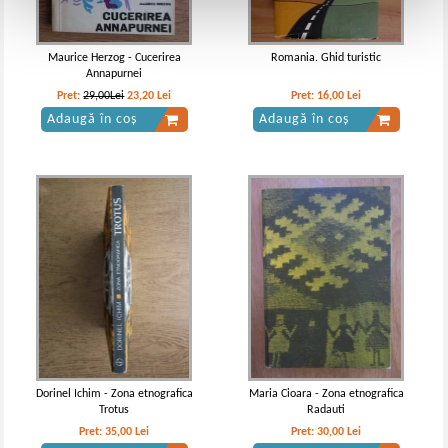
Maurice Herzog - Cucerirea
Romania. Ghid turistic
Annapurnei
Pret:
29,00Lei
23,20
Lei
Pret:
16,00
Lei
Adaugă în coș
Adaugă în coș
Dorinel Ichim - Zona etnografica
Maria Cioara - Zona etnografica
Trotus
Radauti
Pret:
35,00
Lei
Pret:
30,00
Lei