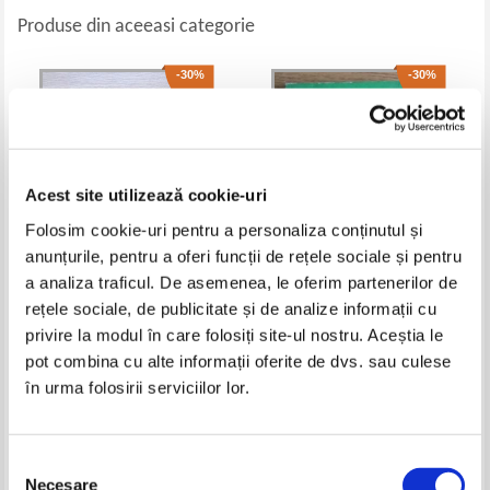
Produse din aceeasi categorie
-30%
-30%
Acest site utilizează cookie-uri
Folosim cookie-uri pentru a personaliza conținutul și
anunțurile, pentru a oferi funcții de rețele sociale și pentru
a analiza traficul. De asemenea, le oferim partenerilor de
rețele sociale, de publicitate și de analize informații cu
Constantin Chirila, Anca Alina
Victor Dan Zlatescu - Geografie
Lazar - Proiectii cartografice.
juridica contemporana
privire la modul în care folosiți site-ul nostru. Aceștia le
Indrumator de lucrari practice si
Pret:
30,00Lei
21,00
Lei
Pret:
20,00Lei
14,00
Lei
pot combina cu alte informații oferite de dvs. sau culese
proiect
Adaugă în coș
Adaugă în coș
în urma folosirii serviciilor lor.
-60%
-35%
Selecția
Necesare
consimțământului