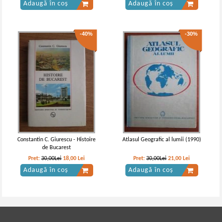
Adaugă în coș
Adaugă în coș
-40%
-30%
Constantin C. Giurescu - Histoire
Atlasul Geografic al lumii (1990)
de Bucarest
Pret:
30,00Lei
18,00
Lei
Pret:
30,00Lei
21,00
Lei
Adaugă în coș
Adaugă în coș