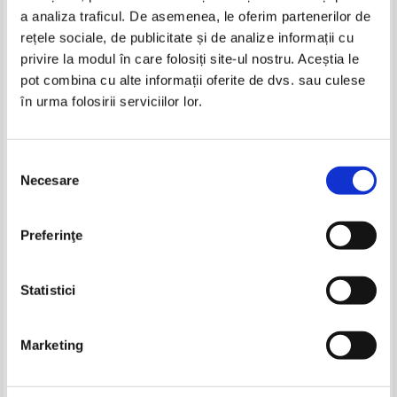
a analiza traficul. De asemenea, le oferim partenerilor de
-20%
rețele sociale, de publicitate și de analize informații cu
privire la modul în care folosiți site-ul nostru. Aceștia le
pot combina cu alte informații oferite de dvs. sau culese
în urma folosirii serviciilor lor.
Gabriel Garcia Marquez -
Gabriel Garcia Marquez - Fantastica
Incredibila si trista poveste a
si trista poveste a Candidei Erendira
candidei Erendira si a bunicii sale
si a nesabuitei sale bunici
Selecția
fara suflet
Necesare
consimțământului
Irene Nemirovsky - Suita
Dan Caragea - Antologia poeziei
Preferinţe
franceza (volumul 1)
portugheze
Pret:
13,00
Lei
Pret:
25,00Lei
20,00
Lei
Adaugă în coș
Adaugă în coș
Statistici
-20%
-30%
Marketing