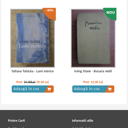
-40%
Tatiana Tolstaia - Lumi eterice
Irving Stone - Bucuria vietii
Pret:
34,00Lei
20,40
Lei
Pret:
12,00
Lei
Adaugă în coș
Adaugă în coș
Printre Carti
Informatii utile