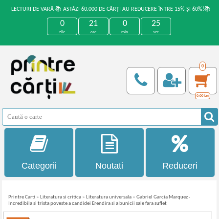
LECTURI DE VARĂ 📚 ASTĂZI 60.000 DE CĂRȚI AU REDUCERE ÎNTRE 15% ȘI 60%!📚
0
21
0
24
zile
ore
min
sec
0
0,00
Lei
Categorii
Noutati
Reduceri
Printre Carti
»
Literatura si critica
»
Literatura universala
»
Gabriel Garcia Marquez -
Incredibila si trista poveste a candidei Erendira si a bunicii sale fara suflet