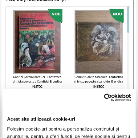
Gabriel Garcia Marquez - Fantastica
Gabriel Garcia Marquez - Fantastica
si trista poveste a Candidei Erendira
si trista poveste a candidei Erendira
si a nesabuitei sale bunici
si a nesabuitei sale bunici
IN STOC
IN STOC
Pret:
9,00
Lei
Pret:
30,00
Lei
Adaugă în coș
Adaugă în coș
Acest site utilizează cookie-uri
Vezi toate edițiile »
Folosim cookie-uri pentru a personaliza conținutul și
Produse din aceeasi categorie
anunțurile, pentru a oferi funcții de rețele sociale și pentru