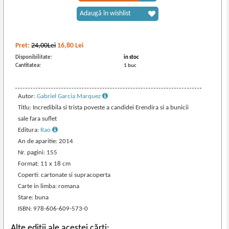
Adaugă în wishlist
Pret:
24,00Lei
16,80
Lei
Disponibilitate:
in stoc
Cantitatea:
1 buc
Autor:
Gabriel Garcia Marquez
Titlu: Incredibila si trista poveste a candidei Erendira si a bunicii
sale fara suflet
Editura:
Rao
An de aparitie: 2014
Nr. pagini: 155
Format: 11 x 18 cm
Coperti: cartonate si supracoperta
Carte in limba: romana
Stare: buna
ISBN: 978-606-609-573-0
Alte ediții ale acestei cărți: