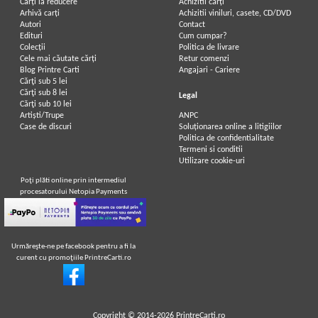
Carți la reducere
Achizitii cărți
Arhivă carți
Achizitii viniluri, casete, CD/DVD
Autori
Contact
Edituri
Cum cumpar?
Colecții
Politica de livrare
Cele mai căutate cărți
Retur comenzi
Blog Printre Carti
Angajari - Cariere
Cărţi sub 5 lei
Cărţi sub 8 lei
Legal
Cărţi sub 10 lei
Artiști/Trupe
ANPC
Case de discuri
Soluționarea online a litigiilor
Politica de confidentialitate
Termeni si conditii
Utilizare cookie-uri
Poţi plăti online prin intermediul
procesatorului Netopia Payments
Urmăreşte-ne pe facebook pentru a fi la
curent cu promoţiile PrintreCarti.ro
Copyright © 2014-2026
PrintreCarti.ro