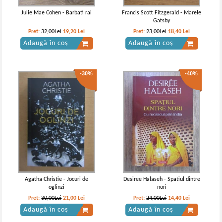
Julie Mae Cohen - Barbati rai
Francis Scott Fitzgerald - Marele
Gatsby
Pret:
32,00Lei
19,20
Lei
Pret:
23,00Lei
18,40
Lei
Adaugă în coș
Adaugă în coș
-30%
-40%
Agatha Christie - Jocuri de
Desiree Halaseh - Spatiul dintre
oglinzi
nori
Pret:
30,00Lei
21,00
Lei
Pret:
24,00Lei
14,40
Lei
Adaugă în coș
Adaugă în coș