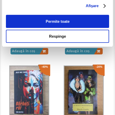
Afişare
Gabriel Garcia Marquez -
Gabriel Garcia Marquez -
Incredibila si trista poveste a
Incredibila si trista poveste a
candidei Erendira si a bunicii sale
candidei Erendira si a bunicii sale
fara suflet
fara suflet
Permite toate
Iris Murdoch - Clopotul
Zaharia Stancu - Talmaciri din
Respinge
Serghei Esenin
Pret:
20,00Lei
16,00
Lei
Pret:
28,00Lei
19,60
Lei
Adaugă în coș
Adaugă în coș
-40%
-20%
Gabriel Garcia Marquez -
Incredibila si trista poveste a
Candidei Erendira si a bunicii sale
fara suflet