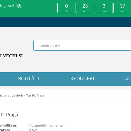
0
23
3
37
% ȘI 60%!📚
zile
ore
min
sec
 VECHI ŞI
NOUTĂȚI
REDUCERI
AC
iduri de calatorie
»
Top 10. Praga
10. Praga