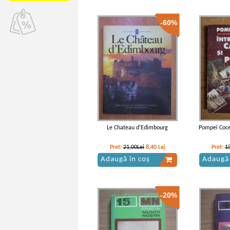
-60%
Le Chateau d'Edimbourg
Pompei Cocea
Pret:
21,00Lei
8,40
Lei
Pret:
1
Adaugă în coș
Adaugă 
-20%