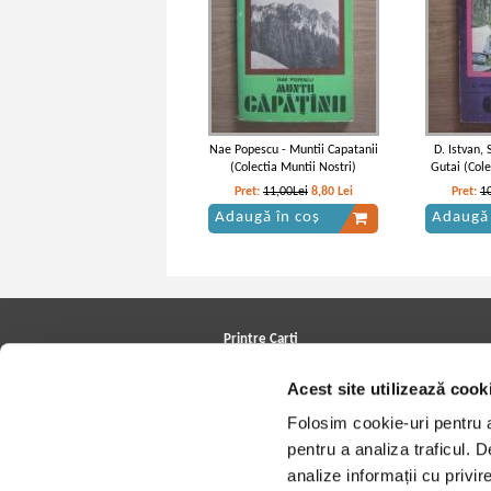
Nae Popescu - Muntii Capatanii
D. Istvan, 
(Colectia Muntii Nostri)
Gutai (Cole
Pret:
11,00Lei
8,80
Lei
Pret:
1
Adaugă în coș
Adaugă 
Printre Carti
Carți la reducere
Acest site utilizează cook
Arhivă carți
Autori
Folosim cookie-uri pentru a 
Edituri
Colecții
pentru a analiza traficul. 
Cele mai căutate cărți
analize informații cu privir
Blog Printre Carti