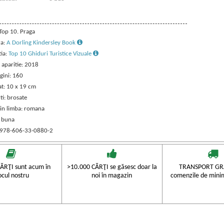
 Top 10. Praga
ra:
A Dorling Kindersley Book
tia:
Top 10 Ghiduri Turistice Vizuale
 aparitie: 2018
gini: 160
t: 10 x 19 cm
ti: brosate
 in limba: romana
: buna
 978-606-33-0880-2
ĂRŢI sunt acum în
>10.000 CĂRŢI se găsesc doar la
TRANSPORT GRA
ocul nostru
noi în magazin
comenzile de mini