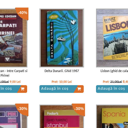
-40%
n - Intre Carpati si
Delta Dunarii. Ghid 1967
Lisbon (ghid de cala
Pirinei
5,00Lei
9,00
Lei
Pret:
10,00
Lei
Pret:
21,00Lei
8,4
în coș
Adaugă în coș
Adaugă în coș
-30%
-30%