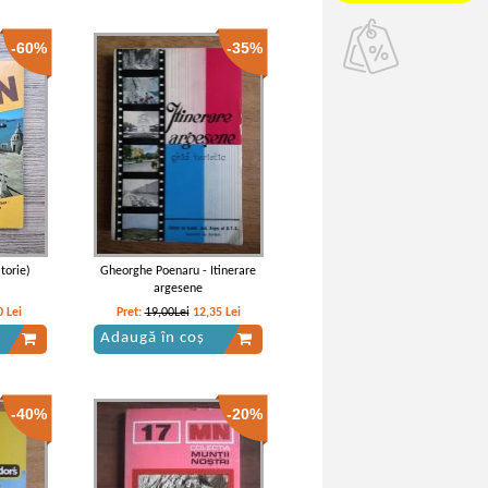
-60%
-35%
torie)
Gheorghe Poenaru - Itinerare
argesene
0
Lei
Pret:
19,00Lei
12,35
Lei
Adaugă în coș
-40%
-20%