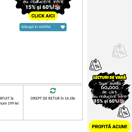
Adaugă în wishlist
TUIT la
DREPT DE RETUR în 14 zile
mum 199 lei