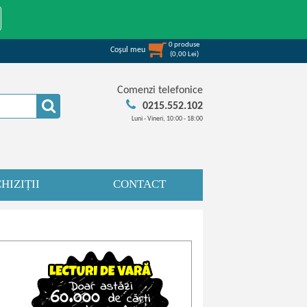
0
produse
Coşul meu
(
0,00
Lei
)
Comenzi telefonice
0215.552.102
Luni - Vineri, 10:00 - 18:00
HIZIȚII
CONTACT