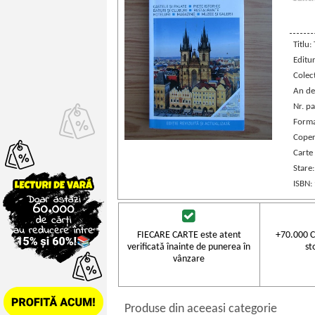
Titlu:
Editu
Colec
An de
Nr. pa
Forma
Coper
Carte
Stare
ISBN:
FIECARE CARTE este atent
+70.000 C
verificată înainte de punerea în
st
vânzare
Produse din aceeasi categorie