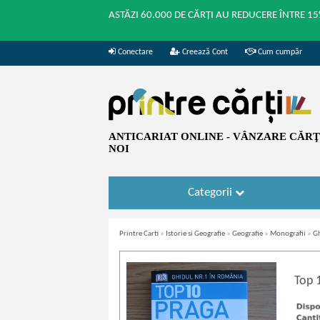
ASTĂZI 60.000 DE CĂRȚI AU REDUCERE ÎNTRE 15
Conectare
Creează Cont
Cum cumpăr
ANTICARIAT ONLINE - VÂNZARE CĂRŢI
NOI
Categorii
Printre Carti
»
Istorie si Geografie
»
Geografie
»
Monografii
»
Gh
Top 