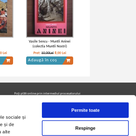
Vasile Sencu - Muntii Aninei
(colectia Muntii Nostri)
40
Lei
Pret:
10,00Lei
8,00
Lei
Adaugă în coș
Poţi plăti online prin intermediul procesatorului
Netopia Payments
Permite toate
le sociale și
Urmăreşte-ne pe facebook pentru a fi la curent cu
promoţiile PrintreCarti.ro
e și de
Respinge
u alte