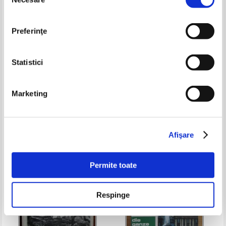
consimțământului
Preferinţe
Statistici
Grecia. Istorie, arta, folclor,
Venise, reine de la mer (ghid
Marketing
itinerarii
turistic)
Pret:
11,00Lei
7,15
Lei
Pret:
10,00Lei
8,00
Lei
Adaugă în coș
Adaugă în coș
Afişare
-30%
-35%
Permite toate
Respinge