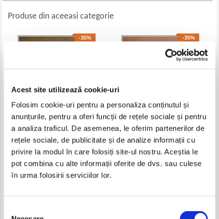
Produse din aceeasi categorie
-35%
-35%
Acest site utilizează cookie-uri
Folosim cookie-uri pentru a personaliza conținutul și
anunțurile, pentru a oferi funcții de rețele sociale și pentru
a analiza traficul. De asemenea, le oferim partenerilor de
rețele sociale, de publicitate și de analize informații cu
Hedy Loffler - Paris
Joachim Menzbausen - Der
Zwinger
privire la modul în care folosiți site-ul nostru. Aceștia le
Pret:
10,00Lei
6,50
Lei
Pret:
10,00Lei
6,50
Lei
pot combina cu alte informații oferite de dvs. sau culese
Adaugă în coș
Adaugă în coș
în urma folosirii serviciilor lor.
-35%
-20%
Selecția
Necesare