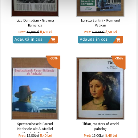
Liza Damadian - Gravura
Loretta Santini - Rom und
flamanda
Vatikan
Pret:
12,00Lei
8,40
Lei
Pret:
10,00Lei
6,50
Lei
Adaugă în coș
Adaugă în coș
-30%
-35%
Spectaculoasele Parcuri
Titian, masters of world
Nationale ale Australiei
painting
(Reader's Digest)
Pret:
12,00Lei
8,40
Lei
Pret:
13,00Lei
8,45
Lei