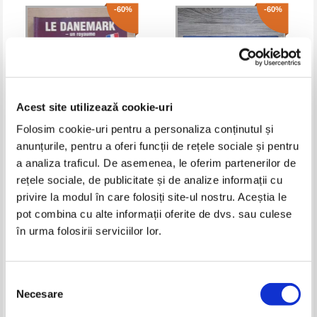
-60%
-60%
Acest site utilizează cookie-uri
Folosim cookie-uri pentru a personaliza conținutul și
anunțurile, pentru a oferi funcții de rețele sociale și pentru
Le Danemark
Lubos Stiburek - Prague
a analiza traficul. De asemenea, le oferim partenerilor de
rețele sociale, de publicitate și de analize informații cu
Pret:
35,00Lei
14,00
Lei
Pret:
43,00Lei
17,20
Lei
privire la modul în care folosiți site-ul nostru. Aceștia le
Adaugă în coș
Adaugă în coș
pot combina cu alte informații oferite de dvs. sau culese
în urma folosirii serviciilor lor.
-40%
-30%
Selecția
Necesare
consimțământului