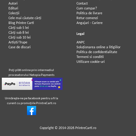
Autori
Contact
Edituri
Cum cumpar?
Colecții
Politica de livrare
Cele mai căutate cărți
Retur comenzi
Blog Printre Carti
Angajari - Cariere
Cărţi sub 5 lei
Cărţi sub 8 lei
Legal
Cărţi sub 10 lei
Artiști/Trupe
ANPC
Case de discuri
Soluționarea online a litigiilor
Politica de confidentialitate
Termeni si conditii
Utilizare cookie-uri
Poţi plăti online prin intermediul
procesatorului Netopia Payments
Urmăreşte-ne pe facebook pentru a fi la
curent cu promoţiile PrintreCarti.ro
Copyright © 2014-2026
PrintreCarti.ro