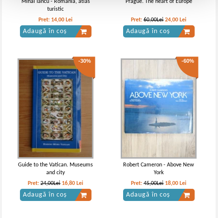
Mihai Iancu - Romania, atlas
Prague. The heart of Europe
turistic
Pret:
14,00
Lei
Pret:
60,00Lei
24,00
Lei
Adaugă în coș
Adaugă în coș
-30%
-60%
Guide to the Vatican. Museums
Robert Cameron - Above New
and city
York
Pret:
24,00Lei
16,80
Lei
Pret:
45,00Lei
18,00
Lei
Adaugă în coș
Adaugă în coș