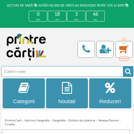
LECTURI DE VARĂ 📚 ASTĂZI 60.000 DE CĂRȚI AU REDUCERE ÎNTRE 15% ȘI 60%!📚
0
18
3
46
zile
ore
min
sec
0
0,00
Lei
Categorii
Noutati
Reduceri
Printre Carti
»
Istorie si Geografie
»
Geografie
»
Ghiduri de calatorie
»
Vanessa Tonnini -
Croatia