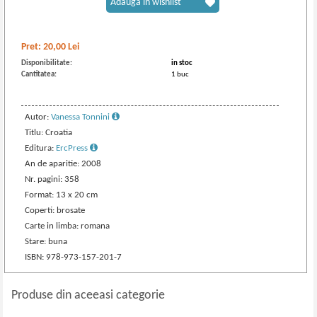
Adaugă în wishlist
Pret:
20,00
Lei
Disponibilitate:
in stoc
Cantitatea:
1 buc
Autor:
Vanessa Tonnini
Titlu: Croatia
Editura:
ErcPress
An de aparitie: 2008
Nr. pagini: 358
Format: 13 x 20 cm
Coperti: brosate
Carte in limba: romana
Stare: buna
ISBN: 978-973-157-201-7
Produse din aceeasi categorie