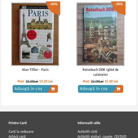
-40%
-30%
Alan Tillier - Paris
Reisebuch DDR (ghid de
calatorie)
Pret:
32,00Lei
19,20
Lei
Pret:
22,00Lei
15,40
Lei
Adaugă în coș
Adaugă în coș
Printre Carti
Informatii utile
Carți la reducere
Achizitii cărți
Arhivă carți
Achizitii viniluri, casete, CD/DVD