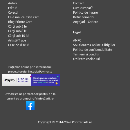
Autori
Contact
Edituri
Cum cumpar?
Colecții
Politica de livrare
Cele mai căutate cărți
Retur comenzi
Blog Printre Carti
Angajari - Cariere
Cărţi sub 5 lei
Cărţi sub 8 lei
Legal
Cărţi sub 10 lei
Artiști/Trupe
ANPC
Case de discuri
Soluționarea online a litigiilor
Politica de confidentialitate
Termeni si conditii
Utilizare cookie-uri
Poţi plăti online prin intermediul
procesatorului Netopia Payments
Urmăreşte-ne pe facebook pentru a fi la
curent cu promoţiile PrintreCarti.ro
Copyright © 2014-2026
PrintreCarti.ro