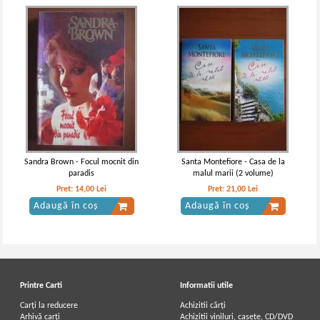
Sandra Brown - Focul mocnit din
Santa Montefiore - Casa de la
paradis
malul marii (2 volume)
Pret:
14,00
Lei
Pret:
21,00
Lei
Adaugă în coș
Adaugă în coș
Printre Carti
Informatii utile
Carți la reducere
Achizitii cărți
Arhivă carți
Achizitii viniluri, casete, CD/DVD