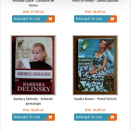
Amanda Quick - Casatorie de
Mary Jo Putney - Dansul pasiunii
forma
Pret:
17,00
Lei
Pret:
16,00
Lei
Adaugă în coș
Adaugă în coș
Barbara Delinsky - Arborele
Sandra Brown - Pretul fericirii
genealogic
Pret:
16,00
Lei
Pret:
14,00
Lei
Adaugă în coș
Adaugă în coș