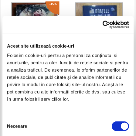
-35%
Acest site utilizează cookie-uri
Folosim cookie-uri pentru a personaliza conținutul și
anunțurile, pentru a oferi funcții de rețele sociale și pentru
Julie Garwood - Sotie pentru
Sandra Brown - In bratele
a analiza traficul. De asemenea, le oferim partenerilor de
altul
amurgului
rețele sociale, de publicitate și de analize informații cu
Pret:
18,00Lei
11,70
Lei
Pret:
16,00
Lei
privire la modul în care folosiți site-ul nostru. Aceștia le
Adaugă în coș
Adaugă în coș
pot combina cu alte informații oferite de dvs. sau culese
în urma folosirii serviciilor lor.
-30%
-35%
Selecția
Necesare
consimțământului