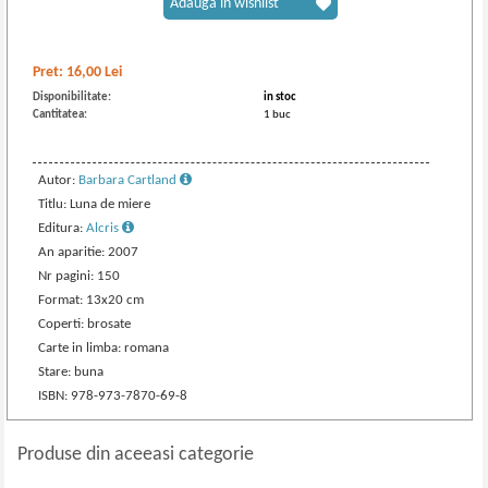
Adaugă în wishlist
Pret:
16,00
Lei
Disponibilitate:
in stoc
Cantitatea:
1 buc
Autor:
Barbara Cartland
Titlu: Luna de miere
Editura:
Alcris
An aparitie: 2007
Nr pagini: 150
Format: 13x20 cm
Coperti: brosate
Carte in limba: romana
Stare: buna
ISBN: 978-973-7870-69-8
Produse din aceeasi categorie