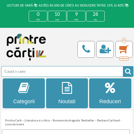
LECTURI DE VARĂ 📚 ASTĂZI 60.000 DE CĂRȚI AU REDUCERE ÎNTRE 15% ȘI 60%!📚
0
10
9
26
zile
ore
min
sec
0
0,00
Lei
Categorii
Noutati
Reduceri
Printre Carti
»
Literatura si critica
»
Romane de dragoste. Bestseller
»
Barbara Cartland -
Luna de miere