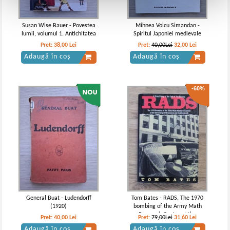
Susan Wise Bauer - Povestea
Mihnea Voicu Simandan -
lumii, volumul 1. Antichitatea
Spiritul Japoniei medievale
Pret:
38,00
Lei
Pret:
40,00Lei
32,00
Lei
Adaugă în coș
Adaugă în coș
-60%
General Buat - Ludendorff
Tom Bates - RADS. The 1970
(1920)
bombing of the Army Math
Research Center at the
Pret:
40,00
Lei
Pret:
79,00Lei
31,60
Lei
University of Wisconsin and its
Adaugă în coș
Adaugă în coș