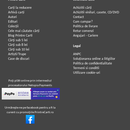
Carți la reducere
Achizitii cărți
Arhivă carți
Achizitii viniluri, casete, CD/DVD
Autori
Contact
Edituri
Cum cumpar?
Colecții
Politica de livrare
Cele mai căutate cărți
Retur comenzi
Blog Printre Carti
Angajari - Cariere
Cărţi sub 5 lei
Cărţi sub 8 lei
Legal
Cărţi sub 10 lei
Artiști/Trupe
ANPC
Case de discuri
Soluționarea online a litigiilor
Politica de confidentialitate
Termeni si conditii
Utilizare cookie-uri
Poţi plăti online prin intermediul
procesatorului Netopia Payments
Urmăreşte-ne pe facebook pentru a fi la
curent cu promoţiile PrintreCarti.ro