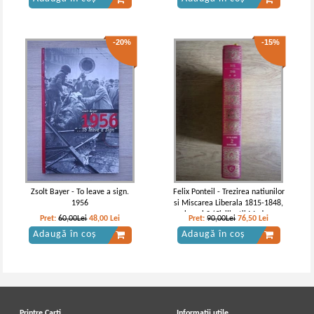
Aftermath
-20%
-15%
Zsolt Bayer - To leave a sign.
Felix Ponteil - Trezirea natiunilor
1956
si Miscarea Liberala 1815-1848,
volumul 2 (Civilizatii Moderne,
Pret:
60,00Lei
48,00
Lei
Pret:
90,00Lei
76,50
Lei
nr 2)
Adaugă în coș
Adaugă în coș
Printre Carti
Informatii utile