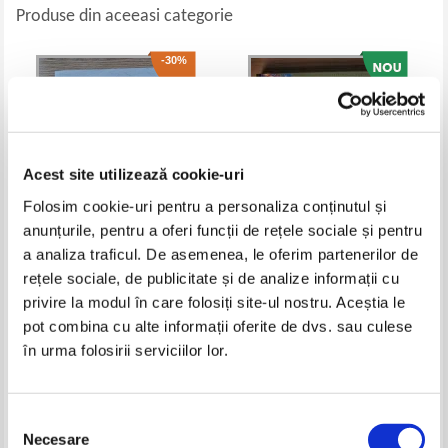
Produse din aceeasi categorie
-30%
Acest site utilizează cookie-uri
Folosim cookie-uri pentru a personaliza conținutul și
anunțurile, pentru a oferi funcții de rețele sociale și pentru
a analiza traficul. De asemenea, le oferim partenerilor de
Scott Anderson - Americanii
Istoria ilustrata a lumii.
rețele sociale, de publicitate și de analize informații cu
linistiti. Patru spioni CIA la
Inceputurile civilizatiei din
privire la modul în care folosiți site-ul nostru. Aceștia le
inceputurile Razboiului Rece. O
preistorie pana in 900 i.Cr.
Pret:
60,00Lei
42,00
Lei
Pret:
60,00
Lei
tragedie in trei acte
(Reader's Digest)
pot combina cu alte informații oferite de dvs. sau culese
Adaugă în coș
Adaugă în coș
în urma folosirii serviciilor lor.
-15%
-40%
Selecția
Necesare
consimțământului