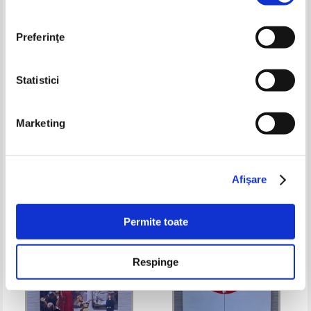
Preferinţe
Statistici
Early christianity on the
Leon Homo - L'empire Romain
Marketing
margins. The PIAC excavations
(1925)
in Adulis, Eritrea, 2017 - 2020
Pret:
120,00Lei
102,00
Lei
Pret:
79,00Lei
47,40
Lei
Adaugă în coș
Adaugă în coș
Afişare
-20%
Permite toate
Respinge