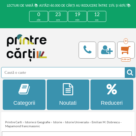
LECTURI DE VARĂ 📚 ASTĂZI 60.000 DE CĂRȚI AU REDUCERE ÎNTRE 15% ȘI 60%!📚
0
23
19
11
zile
ore
min
sec
0
0,00
Lei
Categorii
Noutati
Reduceri
Printre Carti
»
Istorie si Geografie
»
Istorie
»
Istorie Universala
»
Emilian M. Dobrescu -
Mapamond francmasonic