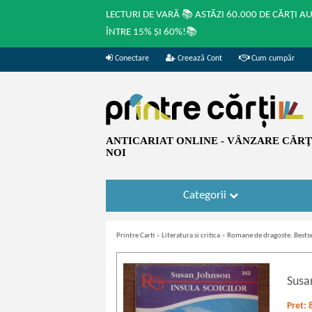
LECTURI DE VARĂ 📚 ASTĂZI 60.000 DE CĂRȚI A
ÎNTRE 15% ȘI 60%!📚
Conectare
Creează Cont
Cum cumpăr
ANTICARIAT ONLINE - VÂNZARE CĂRŢI
NOI
Categorii
Printre Carti
»
Literatura si critica
»
Romane de dragoste. Bestse
Susa
Pret: