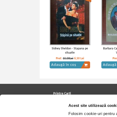
Sidney Sheldon - Stapana pe
Barbara Ca
situatie
Pret:
10,00Lei
6,50
Lei
Pre
Adaugă în coș
Adaugă 
Printre Carti
Carți la reducere
Acest site utilizează cook
Arhivă carți
Autori
Folosim cookie-uri pentru a 
Edituri