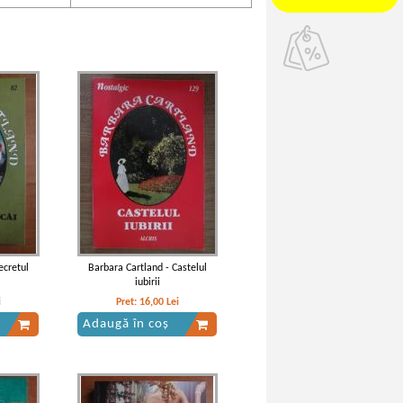
ecretul
Barbara Cartland - Castelul
iubirii
i
Pret:
16,00
Lei
Adaugă în coș