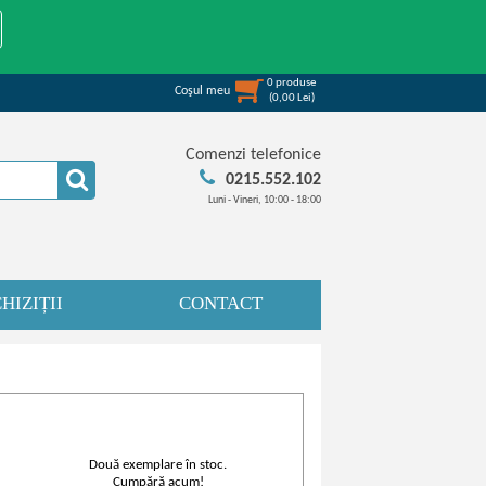
0
produse
Coşul meu
(
0,00
Lei
)
Comenzi telefonice
0215.552.102
Luni - Vineri, 10:00 - 18:00
HIZIȚII
CONTACT
Două exemplare în stoc.
Cumpără acum!