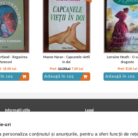
rtland - Regasirea
Maeve Haran - Capcanele vietii
Lorraine Heath - O s
Vanessei
in doi
dragoste
t:
16,00
Lei
Pret:
10,00Lei
7,00
Lei
Pret:
8,00
Lei
în coș
Adaugă în coș
Adaugă în coș
Informatii utile
Legal
ANPC
Achizitii cărți
ie-uri
Achizitii viniluri, casete, CD/DVD
Soluționarea online a litigiilor
Contact
Politica de confidentialitate
personaliza conținutul și anunțurile, pentru a oferi funcții de rețe
Cum cumpar?
Termeni si conditii