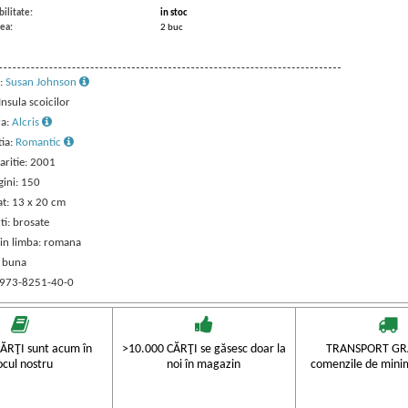
ilitate:
in stoc
ea:
2 buc
:
Susan Johnson
 Insula scoicilor
ra:
Alcris
tia:
Romantic
aritie: 2001
gini: 150
t: 13 x 20 cm
ti: brosate
 in limba: romana
: buna
 973-8251-40-0
ĂRŢI sunt acum în
>10.000 CĂRŢI se găsesc doar la
TRANSPORT GRA
ocul nostru
noi în magazin
comenzile de mini