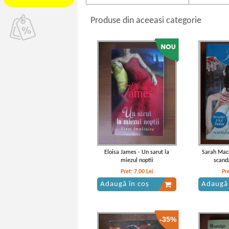
Produse din aceeasi categorie
Eloisa James - Un sarut la
Sarah Mac
miezul noptii
scanda
Pret:
7,00
Lei
Pr
Adaugă în coș
Adaugă 
-35%