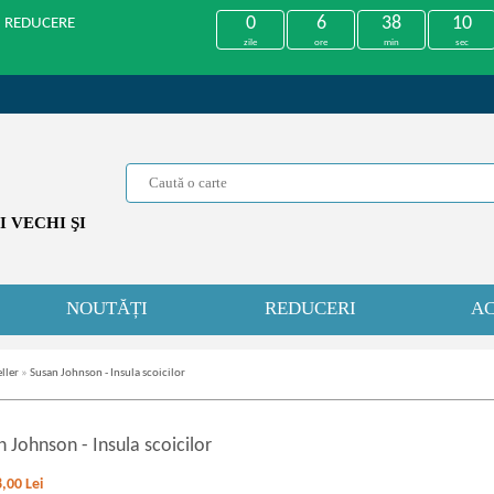
0
6
38
10
U REDUCERE
zile
ore
min
sec
 VECHI ŞI
NOUTĂȚI
REDUCERI
AC
ller
»
Susan Johnson - Insula scoicilor
n Johnson
-
Insula scoicilor
8,00
Lei