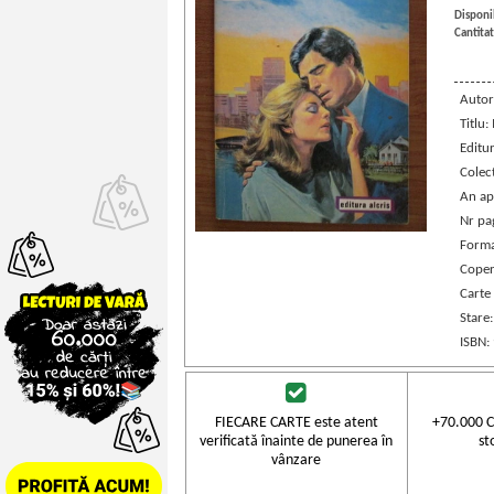
Disponib
Cantitat
Autor
Titlu:
Editu
Colec
An ap
Nr pa
Forma
Coper
Carte
Stare
ISBN:
FIECARE CARTE este atent
+70.000 C
verificată înainte de punerea în
st
vânzare