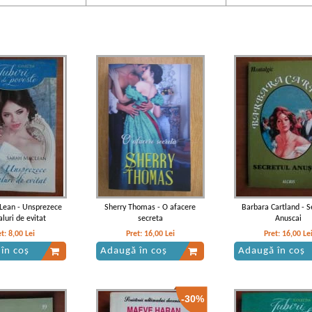
Lean - Unsprezece
Sherry Thomas - O afacere
Barbara Cartland - S
luri de evitat
secreta
Anuscai
et:
8,00
Lei
Pret:
16,00
Lei
Pret:
16,00
Le
în coș
Adaugă în coș
Adaugă în coș
-30%