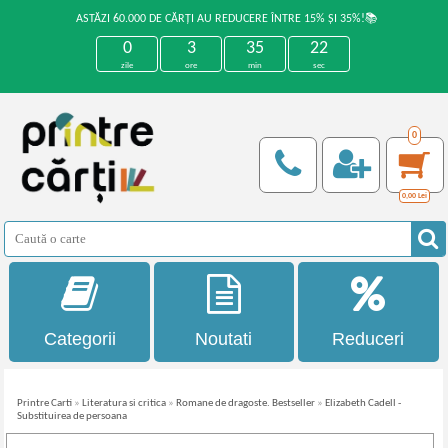
ASTĂZI 60.000 DE CĂRȚI AU REDUCERE ÎNTRE 15% ȘI 35%!📚
0
3
35
21
zile
ore
min
sec
0
0,00
Lei
Categorii
Noutati
Reduceri
Printre Carti
»
Literatura si critica
»
Romane de dragoste. Bestseller
»
Elizabeth Cadell -
Substituirea de persoana