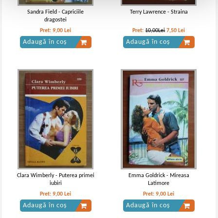
Sandra Field - Capriciile
Terry Lawrence - Straina
dragostei
Pret:
9,00
Lei
Pret:
10,00Lei
7,50
Lei
Adaugă în coș
Adaugă în coș
Clara Wimberly - Puterea primei
Emma Goldrick - Mireasa
iubiri
Latimore
Pret:
9,00
Lei
Pret:
9,00
Lei
Adaugă în coș
Adaugă în coș