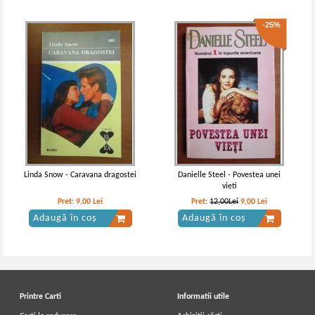
-25%
Linda Snow - Caravana dragostei
Danielle Steel - Povestea unei
vieti
Pret:
9,00
Lei
Pret:
12,00Lei
9,00
Lei
Adaugă în coș
Adaugă în coș
Printre Carti
Informatii utile