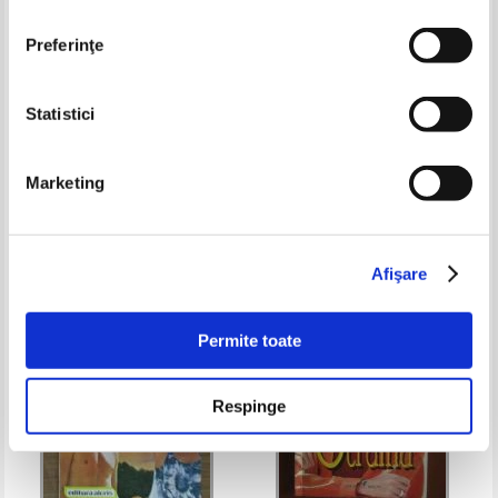
Preferinţe
Statistici
Barbara Cartland - Tanjind de
Allison Lane - Ingerul lui Devall
dragoste
Marketing
Pret:
9,00
Lei
Pret:
9,00
Lei
Adaugă în coș
Adaugă în coș
Afişare
-25%
Permite toate
Respinge