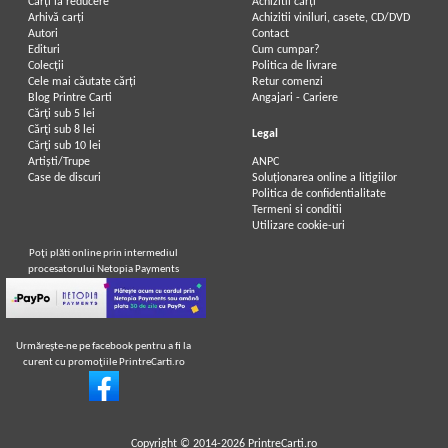
Carți la reducere
Achizitii cărți
Arhivă carți
Achizitii viniluri, casete, CD/DVD
Autori
Contact
Edituri
Cum cumpar?
Colecții
Politica de livrare
Cele mai căutate cărți
Retur comenzi
Blog Printre Carti
Angajari - Cariere
Cărţi sub 5 lei
Cărţi sub 8 lei
Legal
Cărţi sub 10 lei
Artiști/Trupe
ANPC
Case de discuri
Soluționarea online a litigiilor
Politica de confidentialitate
Termeni si conditii
Utilizare cookie-uri
Poţi plăti online prin intermediul
procesatorului Netopia Payments
Urmăreşte-ne pe facebook pentru a fi la
curent cu promoţiile PrintreCarti.ro
Copyright © 2014-2026
PrintreCarti.ro