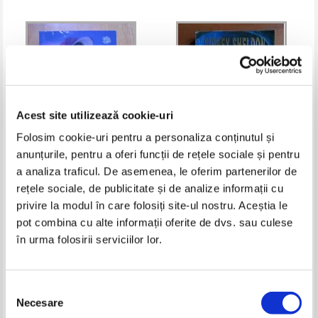
Acest site utilizează cookie-uri
Folosim cookie-uri pentru a personaliza conținutul și
anunțurile, pentru a oferi funcții de rețele sociale și pentru
a analiza traficul. De asemenea, le oferim partenerilor de
Mary Balogh - Totul pentru
Sidney Sheldon - Amintiri de la
rețele sociale, de publicitate și de analize informații cu
pretuire
miezul noptii
privire la modul în care folosiți site-ul nostru. Aceștia le
Pret:
14,00
Lei
Pret:
8,00
Lei
Adaugă în coș
Adaugă în coș
pot combina cu alte informații oferite de dvs. sau culese
în urma folosirii serviciilor lor.
Selecția
Necesare
consimțământului