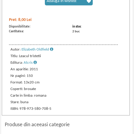
Adaugă în wishlist
Pret:
8,00
Lei
Disponibilitate:
in stoc
Cantitatea:
2 buc
Autor:
Elizabeth Oldfield
Titlu: Leacul tristetii
Editura:
Alcris
An aparitie: 2011
Nr pagini: 150
Format: 13x20 cm
Coperti: brosate
Carte in limba: romana
Stare: buna
ISBN: 978-973-580-708-5
Produse din aceeasi categorie