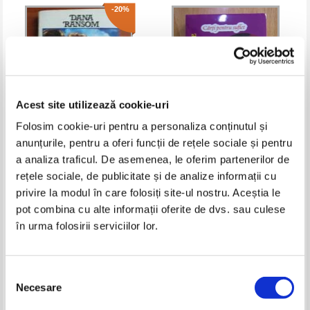
-20%
Acest site utilizează cookie-uri
Folosim cookie-uri pentru a personaliza conținutul și
anunțurile, pentru a oferi funcții de rețele sociale și pentru
Dana Ransom - A ta pe viata
Arlette Geneve - Farmec si
a analiza traficul. De asemenea, le oferim partenerilor de
seductie
rețele sociale, de publicitate și de analize informații cu
Pret:
10,00Lei
8,00
Lei
Pret:
10,00
Lei
privire la modul în care folosiți site-ul nostru. Aceștia le
Adaugă în coș
Adaugă în coș
pot combina cu alte informații oferite de dvs. sau culese
în urma folosirii serviciilor lor.
-30%
Selecția
Necesare
consimțământului