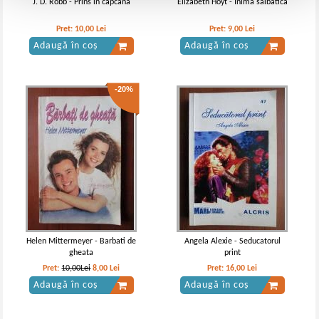
J. D. Robb - Prins in capcana
Elizabeth Hoyt - Inima salbatica
Pret:
10,00
Lei
Pret:
9,00
Lei
Adaugă în coș
Adaugă în coș
-20%
Helen Mittermeyer - Barbati de
Angela Alexie - Seducatorul
gheata
print
Pret:
10,00Lei
8,00
Lei
Pret:
16,00
Lei
Adaugă în coș
Adaugă în coș