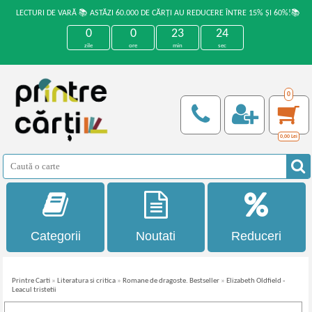
LECTURI DE VARĂ 📚 ASTĂZI 60.000 DE CĂRȚI AU REDUCERE ÎNTRE 15% ȘI 60%!📚
0
0
23
24
zile
ore
min
sec
0
0,00
Lei
Categorii
Noutati
Reduceri
Printre Carti
»
Literatura si critica
»
Romane de dragoste. Bestseller
»
Elizabeth Oldfield -
Leacul tristetii