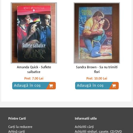
Amanda Quick - Suflete
Sandra Brown - Sa nu trimiti
salbatice
flori
Pret:
7,00
Lei
Pret:
10,00
Lei
Adaugă în coș
Adaugă în coș
Printre Carti
Informatii utile
Carți la reducere
Achizitii cărți
Arhivă carți
Achizitii viniluri, casete, CD/DVD