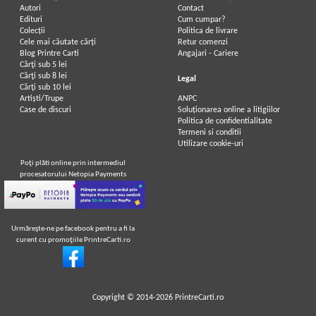
Autori
Contact
Edituri
Cum cumpar?
Colecții
Politica de livrare
Cele mai căutate cărți
Retur comenzi
Blog Printre Carti
Angajari - Cariere
Cărţi sub 5 lei
Cărţi sub 8 lei
Legal
Cărţi sub 10 lei
Artiști/Trupe
ANPC
Case de discuri
Soluționarea online a litigiilor
Politica de confidentialitate
Termeni si conditii
Utilizare cookie-uri
Poţi plăti online prin intermediul
procesatorului Netopia Payments
Urmăreşte-ne pe facebook pentru a fi la
curent cu promoţiile PrintreCarti.ro
Copyright © 2014-2026
PrintreCarti.ro