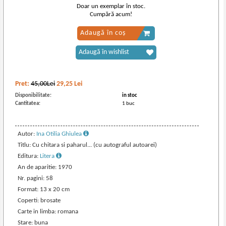
Doar un exemplar în stoc.
Cumpără acum!
Adaugă în coș
Adaugă în wishlist
Pret:
45,00Lei
29,25
Lei
Disponibilitate:
in stoc
Cantitatea:
1 buc
Autor:
Ina Otilia Ghiulea
Titlu: Cu chitara si paharul... (cu autograful autoarei)
Editura:
Litera
An de aparitie: 1970
Nr. pagini: 58
Format: 13 x 20 cm
Coperti: brosate
Carte in limba: romana
Stare: buna