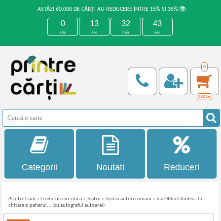
ASTĂZI 60.000 DE CĂRȚI AU REDUCERE ÎNTRE 15% ȘI 35%!📚
0
13
32
43
zile
ore
min
sec
0
0,00
Lei
Categorii
Noutati
Reduceri
Printre Carti
»
Literatura si critica
»
Teatru
»
Teatru autori romani
»
Ina Otilia Ghiulea - Cu
chitara si paharul... (cu autograful autoarei)