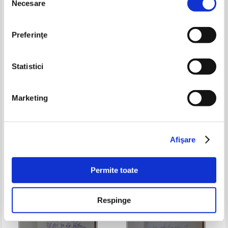
Necesare
consimțământului
Preferinţe
Statistici
Marketing
Alex. Rudeanu - Rapidul 24. Spre
Marin Porumbescu - Pasari
iubire (cu autograful autorului
subterane (cu autograful
pentru Zigu Ornea)
autorului)
Pret:
43,00Lei
27,95
Lei
Pret:
32,00Lei
20,80
Lei
Adaugă în coș
Adaugă în coș
Afişare
-35%
-35%
Permite toate
Respinge