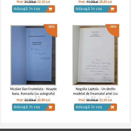
autorului)
autorului)
Pret:
34,00Lei
22,10
Lei
Pret:
44,00Lei
28,60
Lei
Adaugă în coș
Adaugă în coș
-35%
-35%
Nicolae Dan Fruntelata - Noapte
Negoita Laptoiu - Un destin
buna, Romania (cu autograful
modelat de freamatul artei (cu
autorului)
autograful autorului)
Pret:
32,00Lei
20,80
Lei
Pret:
50,00Lei
32,50
Lei
Adaugă în coș
Adaugă în coș