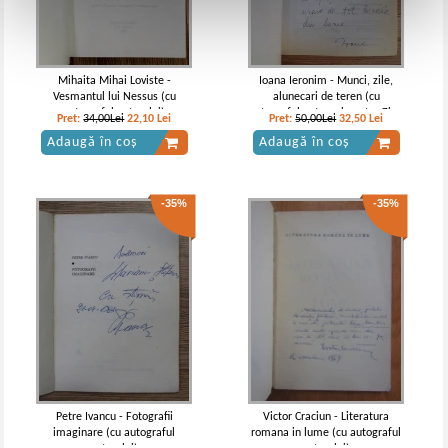
Mihaita Mihai Loviste -
Ioana Ieronim - Munci, zile,
Vesmantul lui Nessus (cu
alunecari de teren (cu
autograful autorului)
autograful autoarei pentru Zigu
Pret:
34,00Lei
22,10
Lei
Pret:
50,00Lei
32,50
Lei
Ornea)
Adaugă în coș
Adaugă în coș
-35%
-35%
Petre Ivancu - Fotografii
Victor Craciun - Literatura
imaginare (cu autograful
romana in lume (cu autograful