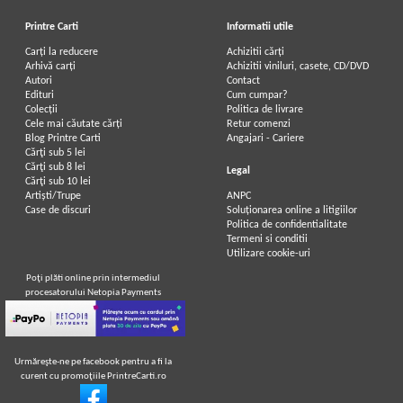
Printre Carti
Informatii utile
Carți la reducere
Achizitii cărți
Arhivă carți
Achizitii viniluri, casete, CD/DVD
Autori
Contact
Edituri
Cum cumpar?
Colecții
Politica de livrare
Cele mai căutate cărți
Retur comenzi
Blog Printre Carti
Angajari - Cariere
Cărţi sub 5 lei
Cărţi sub 8 lei
Legal
Cărţi sub 10 lei
Artiști/Trupe
ANPC
Case de discuri
Soluționarea online a litigiilor
Politica de confidentialitate
Termeni si conditii
Utilizare cookie-uri
Poţi plăti online prin intermediul
procesatorului Netopia Payments
Urmăreşte-ne pe facebook pentru a fi la
curent cu promoţiile PrintreCarti.ro