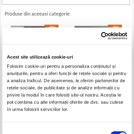
Produse din aceeasi categorie
-35%
-35%
Acest site utilizează cookie-uri
Folosim cookie-uri pentru a personaliza conținutul și
anunțurile, pentru a oferi funcții de rețele sociale și pentru
a analiza traficul. De asemenea, le oferim partenerilor de
rețele sociale, de publicitate și de analize informații cu
Mircea Bradu - Dracula land (cu
Virgil Nistor - Ispititoarea
privire la modul în care folosiți site-ul nostru. Aceștia le
autograful autorului)
pasare de foc (cu autograful
autorului)
pot combina cu alte informații oferite de dvs. sau culese
Pret:
45,00Lei
29,25
Lei
Pret:
34,00Lei
22,10
Lei
în urma folosirii serviciilor lor.
Adaugă în coș
Adaugă în coș
-35%
-35%
Selecția