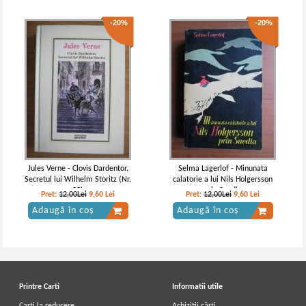
-20%
-20%
Lev Tolstoi - Opere (volumul 14)
Lev Tolstoi - Opere (volumul 2)
Jules Verne - Clovis Dardentor.
Selma Lagerlof - Minunata
Secretul lui Wilhelm Storitz (Nr.
calatorie a lui Nils Holgersson
32)
prin Suedia
Pret:
12,00Lei
9,60
Lei
Pret:
12,00Lei
9,60
Lei
Adaugă în coș
Adaugă în coș
Printre Carti
Informatii utile