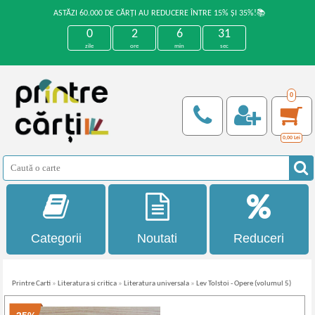
ASTĂZI 60.000 DE CĂRȚI AU REDUCERE ÎNTRE 15% ȘI 35%!📚
0
2
6
31
zile
ore
min
sec
0
0,00
Lei
Categorii
Noutati
Reduceri
Printre Carti
»
Literatura si critica
»
Literatura universala
»
Lev Tolstoi - Opere (volumul 5)