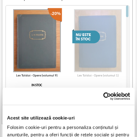
-20%
Lev Tolstoi - Opere (volumul 9)
Lev Tolstoi - Opere (volumul 1)
IN STOC
Pret:
14,00Lei
11,20
Lei
Adaugă în coș
Acest site utilizează cookie-uri
Vezi toate edițiile »
Folosim cookie-uri pentru a personaliza conținutul și
Produse din aceeasi categorie
anunțurile, pentru a oferi funcții de rețele sociale și pentru