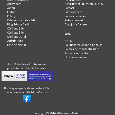
Carți la reducere
Achizitii cărți
Arhivă carți
Achizitii viniluri, casete, CD/DVD
Autori
Contact
Lev Nikolaevic Tolstoj - Razboi si
Lev Tolstoi - Opere (volumul IV)
Edituri
Cum cumpar?
pace (volumul 1)
Colecții
Politica de livrare
Cele mai căutate cărți
Retur comenzi
Blog Printre Carti
Angajari - Cariere
Cărţi sub 5 lei
Cărţi sub 8 lei
Legal
Cărţi sub 10 lei
Artiști/Trupe
ANPC
Case de discuri
Soluționarea online a litigiilor
Politica de confidentialitate
Termeni si conditii
Utilizare cookie-uri
Poţi plăti online prin intermediul
procesatorului Netopia Payments
Urmăreşte-ne pe facebook pentru a fi la
curent cu promoţiile PrintreCarti.ro
Leon Tolstoi - Opere, volumul 13.
Lev Nikolaevic Tolstoj - Opere
Invierea
(volumul 9)
Copyright © 2014-2026
PrintreCarti.ro