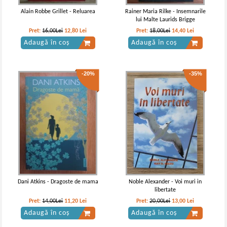
Alain Robbe Grillet - Reluarea
Rainer Maria Rilke - Insemnarile
lui Malte Laurids Brigge
Pret:
16,00Lei
12,80
Lei
Pret:
18,00Lei
14,40
Lei
Adaugă în coș
Adaugă în coș
-20%
-35%
Lev Tolstoi - Opere (volumul 10)
Lev Tolstoi - Opere (volumul 12)
Dani Atkins - Dragoste de mama
Noble Alexander - Voi muri in
libertate
Pret:
14,00Lei
11,20
Lei
Pret:
20,00Lei
13,00
Lei
Adaugă în coș
Adaugă în coș