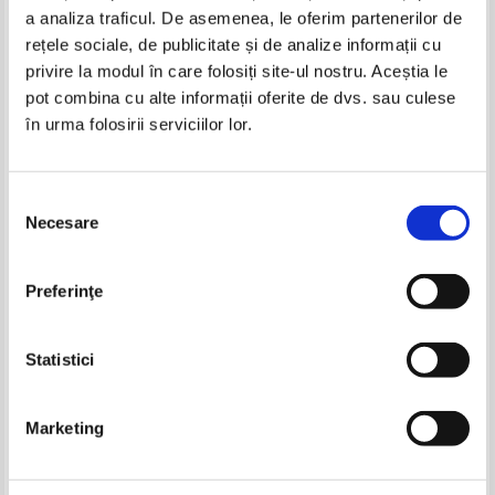
a analiza traficul. De asemenea, le oferim partenerilor de
-20%
rețele sociale, de publicitate și de analize informații cu
privire la modul în care folosiți site-ul nostru. Aceștia le
pot combina cu alte informații oferite de dvs. sau culese
în urma folosirii serviciilor lor.
Lev Tolstoi - Opere (volumul 3)
Lev Tolstoi - Opere (14 volume)
Selecția
Necesare
consimțământului
James Whitaker - Diana vs
Simone de Beauvoir - Sangele
Preferinţe
Charles
celorlati
Pret:
12,00Lei
9,60
Lei
Pret:
10,00
Lei
Adaugă în coș
Adaugă în coș
Statistici
-35%
Marketing