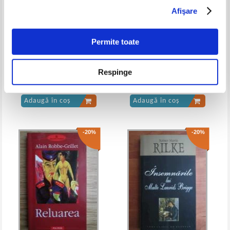
Afişare
Lev Tolstoi - Opere (volumul 7)
Lev Tolstoi - Opere (volumul 8)
Permite toate
Edward Carey - Casa Heap
Alexandre Dumas - Conspiratorii
Respinge
(2 volume)
Pret:
16,00Lei
10,40
Lei
Pret:
13,00
Lei
Adaugă în coș
Adaugă în coș
-20%
-20%
Lev Tolstoi - Opere, volumul 11
Lev Tolstoi - Opere (volumul 11)
(Teatru)