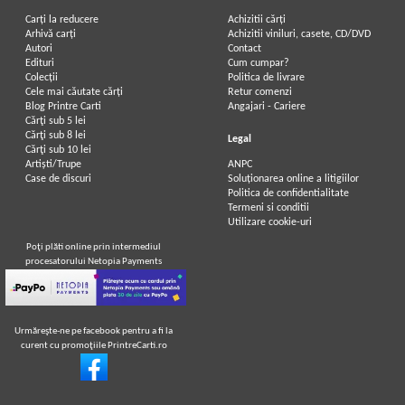
Carți la reducere
Achizitii cărți
Arhivă carți
Achizitii viniluri, casete, CD/DVD
Autori
Contact
Edituri
Cum cumpar?
Colecții
Politica de livrare
Cele mai căutate cărți
Retur comenzi
Blog Printre Carti
Angajari - Cariere
Cărţi sub 5 lei
Cărţi sub 8 lei
Legal
Cărţi sub 10 lei
Artiști/Trupe
ANPC
Case de discuri
Soluționarea online a litigiilor
Politica de confidentialitate
Termeni si conditii
Utilizare cookie-uri
Poţi plăti online prin intermediul
procesatorului Netopia Payments
Urmăreşte-ne pe facebook pentru a fi la
curent cu promoţiile PrintreCarti.ro