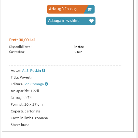
Adaugă în coș
Adaugă în wishlist
Pret:
30,00
Lei
Disponibilitate:
in stoc
Cantitatea:
2 buc
Autor:
A. S. Puskin
Titlu: Povesti
Editura:
Ion Creanga
An aparitie: 1978
Nr pagini: 74
Format: 20 x 27 cm
Coperti: cartonate
Carte in limba: romana
Stare: buna