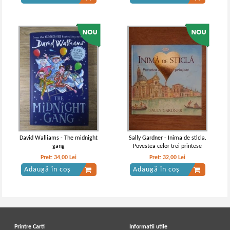
David Walliams - The midnight
Sally Gardner - Inima de sticla.
gang
Povestea celor trei printese
Pret:
34,00
Lei
Pret:
32,00
Lei
Adaugă în coș
Adaugă în coș
Printre Carti
Informatii utile