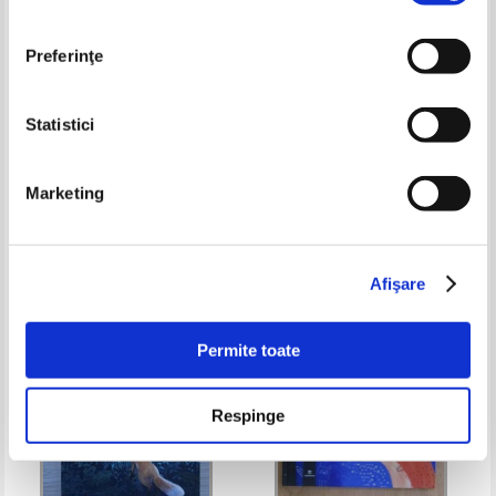
Preferinţe
Statistici
Maggie Stiefvater - Lupii din
Charles Perrault - Povesti cu
Marketing
Mercy Falls, volumul 1. Fior
zane
Pret:
28,00
Lei
Pret:
34,00
Lei
Adaugă în coș
Adaugă în coș
Afişare
-35%
Permite toate
Respinge