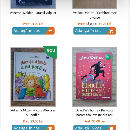
Vanessa Walder - Orasul vulpilor
Evelina Daciute - Fericirea este
o vulpe
Pret:
24,00
Lei
Pret:
48,00Lei
31,20
Lei
Adaugă în coș
Adaugă în coș
Adriana Mitu - Micuta Alexia si
David Walliams - Bunicuta
nu-potii ei
hotomana loveste din nou
Pret:
23,00
Lei
Pret:
30,00
Lei
Adaugă în coș
Adaugă în coș