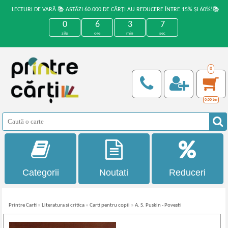
LECTURI DE VARĂ 📚 ASTĂZI 60.000 DE CĂRȚI AU REDUCERE ÎNTRE 15% ȘI 60%!📚
0
6
3
7
zile
ore
min
sec
0
0,00
Lei
Categorii
Noutati
Reduceri
Printre Carti
»
Literatura si critica
»
Carti pentru copii
»
A. S. Puskin - Povesti