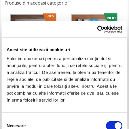
Produse din aceeasi categorie
-30%
Acest site utilizează cookie-uri
Folosim cookie-uri pentru a personaliza conținutul și
anunțurile, pentru a oferi funcții de rețele sociale și pentru
a analiza traficul. De asemenea, le oferim partenerilor de
Gheorghe Iftime - Jocuri logice
Peter Brown - Insula robotilor
rețele sociale, de publicitate și de analize informații cu
pentru prescolari si scolari mici
privire la modul în care folosiți site-ul nostru. Aceștia le
Pret:
50,00Lei
35,00
Lei
Pret:
36,00
Lei
pot combina cu alte informații oferite de dvs. sau culese
Adaugă în coș
Adaugă în coș
în urma folosirii serviciilor lor.
Selecția
Necesare
consimțământului