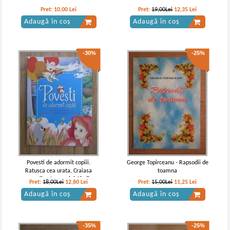
-25%
-25%
Pret:
10,00
Lei
Pret:
19,00Lei
12,35
Lei
Adaugă în coș
Adaugă în coș
-30%
-25%
Emil Garleanu - Din lumea celor
Emil Garleanu - Din lumea celor
care nu cuvanta. Schite si nuvele
care nu cuvanta
IN STOC
IN STOC
Pret:
10,00Lei
7,50
Lei
Pret:
10,00Lei
7,50
Lei
Adaugă în coș
Adaugă în coș
Povesti de adormit copiii.
George Topirceanu - Rapsodii de
Ratusca cea urata, Craiasa
toamna
-30%
-30%
zapezilor, Lampa lui Aladin
Pret:
18,00Lei
12,60
Lei
Pret:
15,00Lei
11,25
Lei
Adaugă în coș
Adaugă în coș
-35%
-25%