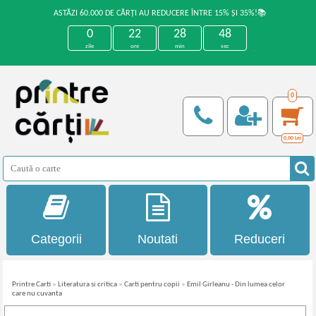
ASTĂZI 60.000 DE CĂRȚI AU REDUCERE ÎNTRE 15% ȘI 35%!📚
0
22
28
48
zile
ore
min
sec
0
0,00
Lei
Categorii
Noutati
Reduceri
Printre Carti
»
Literatura si critica
»
Carti pentru copii
»
Emil Girleanu - Din lumea celor
care nu cuvanta