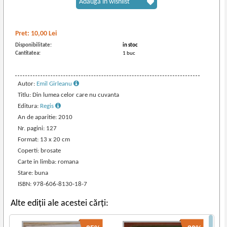
Adaugă în wishlist
Pret:
10,00
Lei
Disponibilitate:
in stoc
Cantitatea:
1 buc
Autor:
Emil Girleanu
Titlu: Din lumea celor care nu cuvanta
Editura:
Regis
An de aparitie: 2010
Nr. pagini: 127
Format: 13 x 20 cm
Coperti: brosate
Carte in limba: romana
Stare: buna
ISBN: 978-606-8130-18-7
Alte ediții ale acestei cărți: