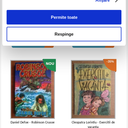
care nu cuvanta
care nu cuvanta. Povestiri
IN STOC
IN STOC
Pret:
10,00
Lei
Pret:
10,00Lei
7,50
Lei
Adaugă în coș
Adaugă în coș
Permite toate
Ion Creanga - Danila Prepeleac
Ilie Cleopa - Povestiri pentru
copii (volumul 5)
Respinge
-25%
-25%
Pret:
13,00Lei
9,75
Lei
Pret:
12,00Lei
7,80
Lei
Adaugă în coș
Adaugă în coș
-35%
Emil Garleanu - Din lumea celor cari
Emil Garleanu - Din lumea celor
nu cuvanta
care nu cuvanta
IN STOC
IN STOC
Pret:
10,00Lei
7,50
Lei
Pret:
13,00Lei
9,75
Lei
Adaugă în coș
Adaugă în coș
Daniel Defoe - Robinson Crusoe
Cleopatra Lorintiu - Exercitii de
vacanta