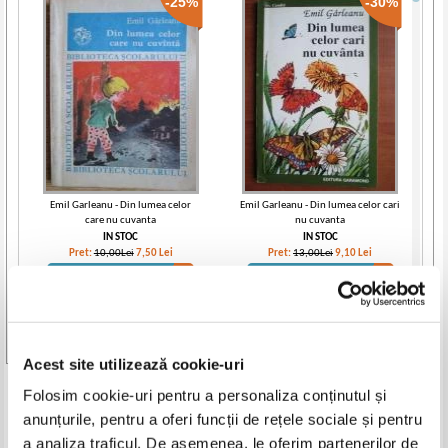
-25%
-30%
Emil Garleanu - Din lumea celor
Emil Garleanu - Din lumea celor cari
care nu cuvanta
nu cuvanta
IN STOC
IN STOC
Pret:
10,00Lei
7,50
Lei
Pret:
13,00Lei
9,10
Lei
Adaugă în coș
Adaugă în coș
-35%
-25%
Vezi toate edițiile »
Acest site utilizează cookie-uri
Produse din aceeasi categorie
Folosim cookie-uri pentru a personaliza conținutul și
anunțurile, pentru a oferi funcții de rețele sociale și pentru
-35%
-30%
a analiza traficul. De asemenea, le oferim partenerilor de