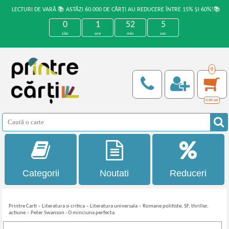
LECTURI DE VARĂ 📚 ASTĂZI 60.000 DE CĂRȚI AU REDUCERE ÎNTRE 15% ȘI 60%!📚
0
1
52
4
zile
ore
min
sec
0
0,00
Lei
Categorii
Noutati
Reduceri
Printre Carti
»
Literatura si critica
»
Literatura universala
»
Romane politiste, SF, thriller,
actiune
»
Peter Swanson - O minciuna perfecta