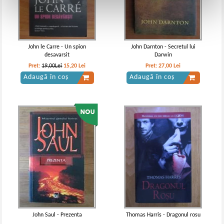
John le Carre - Un spion
John Darnton - Secretul lui
desavarsit
Darwin
Pret:
19,00Lei
15,20
Lei
Pret:
27,00
Lei
Adaugă în coș
Adaugă în coș
John Saul - Prezenta
Thomas Harris - Dragonul rosu