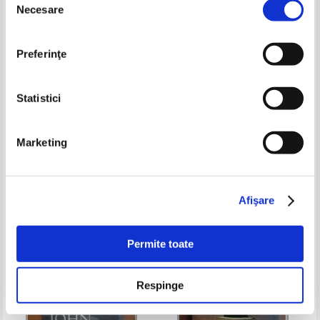
Necesare
consimțământului
Preferinţe
Statistici
Marketing
Traian Tandin - Adio, Ringo!
Ellery Lloyd - Clubul
Povestea celebrului caine
politist
Pret:
16,00
Lei
Pret:
25,00Lei
15,00
Lei
Adaugă în coș
Adaugă în coș
Afişare
-20%
Permite toate
Respinge