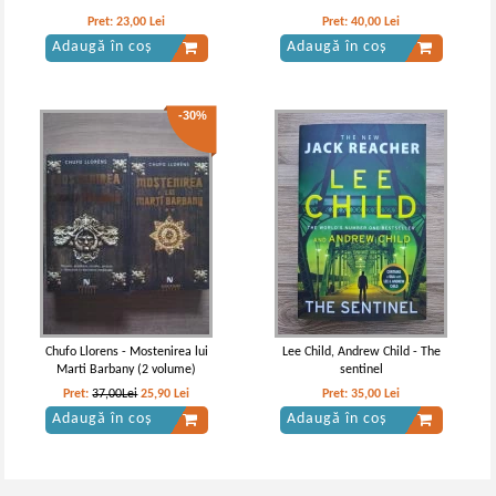
Pret:
23,00
Lei
Pret:
40,00
Lei
Adaugă în coș
Adaugă în coș
-30%
Chufo Llorens - Mostenirea lui
Lee Child, Andrew Child - The
Marti Barbany (2 volume)
sentinel
Pret:
37,00Lei
25,90
Lei
Pret:
35,00
Lei
Adaugă în coș
Adaugă în coș