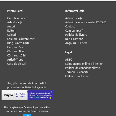
Printre Carti
Informatii utile
Carți la reducere
Achizitii cărți
Arhivă carți
Achizitii viniluri, casete, CD/DVD
Autori
Contact
Edituri
Cum cumpar?
Colecții
Politica de livrare
Cele mai căutate cărți
Retur comenzi
Blog Printre Carti
Angajari - Cariere
Cărţi sub 5 lei
Cărţi sub 8 lei
Legal
Cărţi sub 10 lei
Artiști/Trupe
ANPC
Case de discuri
Soluționarea online a litigiilor
Politica de confidentialitate
Termeni si conditii
Utilizare cookie-uri
Poţi plăti online prin intermediul
procesatorului Netopia Payments
Urmăreşte-ne pe facebook pentru a fi la
curent cu promoţiile PrintreCarti.ro