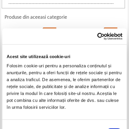
Produse din aceeasi categorie
-30%
-30%
Acest site utilizează cookie-uri
Folosim cookie-uri pentru a personaliza conținutul și
anunțurile, pentru a oferi funcții de rețele sociale și pentru
a analiza traficul. De asemenea, le oferim partenerilor de
rețele sociale, de publicitate și de analize informații cu
P. D. James - Pacatul originar
James Dashner - Controlul
privire la modul în care folosiți site-ul nostru. Aceștia le
gandurilor
pot combina cu alte informații oferite de dvs. sau culese
Pret:
21,00Lei
14,70
Lei
Pret:
23,00Lei
16,10
Lei
în urma folosirii serviciilor lor.
Adaugă în coș
Adaugă în coș
Selecția
-40%