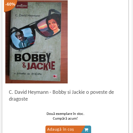
-60%
C. David Heymann
-
Bobby si Jackie o poveste de
dragoste
Două exemplare în stoc.
Cumpără acum!
Adaugă în coș