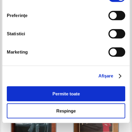
Preferinţe
Statistici
Vladislav Vancura - Marketa,
Anghellos Terzakis - Printesa
Marketing
fiica lui Lazar
Isabeau
Pret:
10,00Lei
4,00
Lei
Pret:
13,00Lei
5,20
Lei
Adaugă în coș
Adaugă în coș
Afişare
-60%
-60%
Permite toate
Respinge