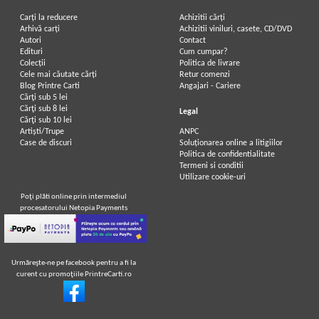
Carți la reducere
Achizitii cărți
Arhivă carți
Achizitii viniluri, casete, CD/DVD
Autori
Contact
Edituri
Cum cumpar?
Colecții
Politica de livrare
Cele mai căutate cărți
Retur comenzi
Blog Printre Carti
Angajari - Cariere
Cărţi sub 5 lei
Cărţi sub 8 lei
Legal
Cărţi sub 10 lei
Artiști/Trupe
ANPC
Case de discuri
Soluționarea online a litigiilor
Politica de confidentialitate
Termeni si conditii
Utilizare cookie-uri
Poţi plăti online prin intermediul
procesatorului Netopia Payments
Urmăreşte-ne pe facebook pentru a fi la
curent cu promoţiile PrintreCarti.ro