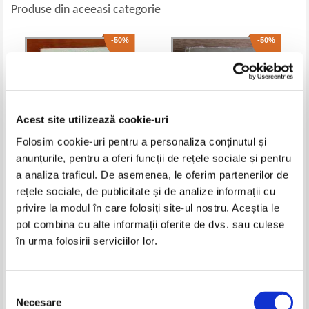
Produse din aceeasi categorie
-50%
-50%
Acest site utilizează cookie-uri
Folosim cookie-uri pentru a personaliza conținutul și
anunțurile, pentru a oferi funcții de rețele sociale și pentru
a analiza traficul. De asemenea, le oferim partenerilor de
Michel Zevaco - Printesa Rayon
I. Ludo - Paravanul de aur,
rețele sociale, de publicitate și de analize informații cu
D'or
volumul 3. Regele Palaelibus
privire la modul în care folosiți site-ul nostru. Aceștia le
Pret:
10,00Lei
5,00
Lei
Pret:
10,00Lei
5,00
Lei
pot combina cu alte informații oferite de dvs. sau culese
Adaugă în coș
Adaugă în coș
în urma folosirii serviciilor lor.
-60%
-60%
Selecția
Necesare
consimțământului