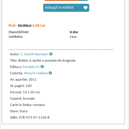
Adaugă în wishlist
Pret:
10,00Lei
4,00
Lei
Disponibilitate:
in stoc
Cantitatea:
2 buc
Autor:
C. David Heymann
Titlu: Bobby si Jackie o poveste de dragoste
Editura:
Paralela 45
Colectia:
Perechi Celebre
An aparitie: 2011
Nr pagini: 230
Format: 13 x 20 cm
Coperti: brosate
Carte in limba: romana
Stare: buna
ISBN: 978-973-47-1120-8