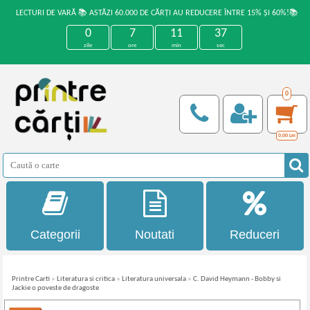
LECTURI DE VARĂ 📚 ASTĂZI 60.000 DE CĂRȚI AU REDUCERE ÎNTRE 15% ȘI 60%!📚
0
7
11
37
zile
ore
min
sec
0
0,00
Lei
Categorii
Noutati
Reduceri
Printre Carti
»
Literatura si critica
»
Literatura universala
»
C. David Heymann - Bobby si
Jackie o poveste de dragoste