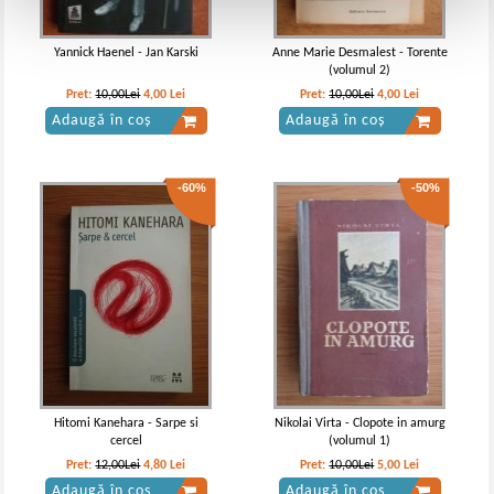
Yannick Haenel - Jan Karski
Anne Marie Desmalest - Torente
(volumul 2)
Pret:
10,00Lei
4,00
Lei
Pret:
10,00Lei
4,00
Lei
Adaugă în coș
Adaugă în coș
-60%
-50%
Hitomi Kanehara - Sarpe si
Nikolai Virta - Clopote in amurg
cercel
(volumul 1)
Pret:
12,00Lei
4,80
Lei
Pret:
10,00Lei
5,00
Lei
Adaugă în coș
Adaugă în coș