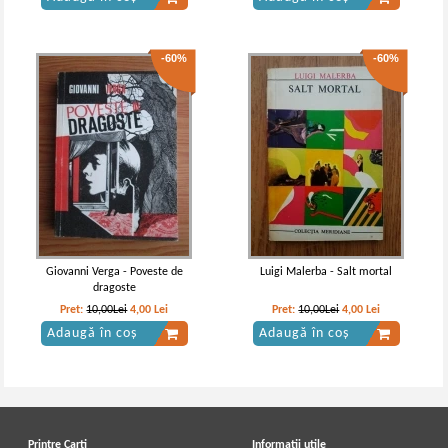
-60%
-60%
Giovanni Verga - Poveste de
Luigi Malerba - Salt mortal
dragoste
Pret:
10,00Lei
4,00
Lei
Pret:
10,00Lei
4,00
Lei
Adaugă în coș
Adaugă în coș
Printre Carti
Informatii utile