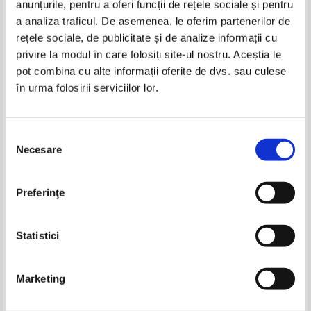
anunțurile, pentru a oferi funcții de rețele sociale și pentru
Produse din aceeasi categorie
a analiza traficul. De asemenea, le oferim partenerilor de
rețele sociale, de publicitate și de analize informații cu
-35%
-30%
privire la modul în care folosiți site-ul nostru. Aceștia le
pot combina cu alte informații oferite de dvs. sau culese
în urma folosirii serviciilor lor.
Lyman Frank Baum - Vrajitorul din
Lyman Frank Baum - Vrajitorul din
Oz
Oz
Selecția
IN STOC
IN STOC
Necesare
Pret:
8,00
Lei
Pret:
10,00Lei
7,00
Lei
consimțământului
Adaugă în coș
Adaugă în coș
Desenez dinozauri cu sabloane
Arkadi Gaidar - Comandantul
Preferinţe
cetatii de zapada
-40%
-20%
Pret:
20,00Lei
13,00
Lei
Pret:
12,00Lei
8,40
Lei
Adaugă în coș
Adaugă în coș
Statistici
-30%
-60%
Marketing