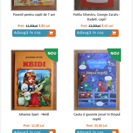
Adaugă în coș
Adaugă în coș
Povesti pentru copiii de 7 ani
Patita Silvestru, George Zarafu -
Radeti, copii!
-30%
-30%
Pret:
11,00Lei
8,80
Lei
Pret:
13,00Lei
8,45
Lei
Adaugă în coș
Adaugă în coș
Lyman Frank Baum - Vrajitorul din
Frank L. Baum - Vrajitorul din Oz
Oz
IN STOC
IN STOC
Pret:
16,00Lei
11,20
Lei
Pret:
13,00Lei
9,10
Lei
Adaugă în coș
Adaugă în coș
Johanna Spyri - Heidi
Cauta si gaseste jocuri in timpul
noptii
-20%
-40%
Pret:
12,00
Lei
Pret:
10,00
Lei
Adaugă în coș
Adaugă în coș