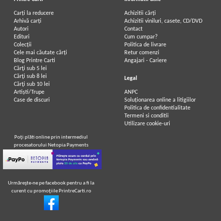
Carți la reducere
Achizitii cărți
Arhivă carți
Achizitii viniluri, casete, CD/DVD
Autori
Contact
L. Frank Baum - Vrajitorul din Oz
L. Frank Baum - Vrajitorul din Oz
Edituri
Cum cumpar?
Colecții
Politica de livrare
IN STOC
IN STOC
Cele mai căutate cărți
Retur comenzi
Pret:
10,00Lei
6,00
Lei
Pret:
13,00Lei
7,80
Lei
Blog Printre Carti
Angajari - Cariere
Adaugă în coș
Adaugă în coș
Cărţi sub 5 lei
Cărţi sub 8 lei
Legal
Cărţi sub 10 lei
Artiști/Trupe
ANPC
-35%
-50%
Case de discuri
Soluționarea online a litigiilor
Politica de confidentialitate
Termeni si conditii
Utilizare cookie-uri
Poţi plăti online prin intermediul
procesatorului Netopia Payments
Urmăreşte-ne pe facebook pentru a fi la
curent cu promoţiile PrintreCarti.ro
Frank L. Baum - Vrajitorul din Oz
Lyman Frank Baum - Vrajitorul din
Oz
IN STOC
IN STOC