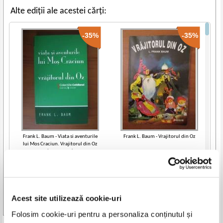
Alte ediții ale acestei cărți:
-35%
-35%
Frank L. Baum - Viata si aventurile
Frank L. Baum - Vrajitorul din Oz
lui Mos Craciun. Vrajitorul din Oz
(Cotidianul)
IN STOC
IN STOC
Pret:
10,00Lei
6,50
Lei
Pret:
10,00Lei
6,50
Lei
Adaugă în coș
Adaugă în coș
Acest site utilizează cookie-uri
-30%
Vezi toate edițiile »
Folosim cookie-uri pentru a personaliza conținutul și