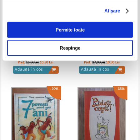
Afişare
Frank L. Baum - Vrajitorul din Oz
Lyman Frank Baum - Vrajitorul din
Oz
IN STOC
IN STOC
Permite toate
Pret:
16,00Lei
9,60
Lei
Pret:
45,00Lei
36,00
Lei
Adaugă în coș
Adaugă în coș
Respinge
Myrddin ap Dafydd - Tales from
Nicolae Batzaria - Povesti de aur
Wales, volumul 2. King Arthur's
-30%
cave
Pret:
15,00Lei
10,50
Lei
Pret:
27,00Lei
10,80
Lei
Adaugă în coș
Adaugă în coș
-20%
-35%
L. Frank Baum - Vrajitorul din Oz
Frank L. Baum - Vrajitorul din Oz
IN STOC
IN STOC
Pret:
10,00Lei
7,00
Lei
Pret:
12,00
Lei