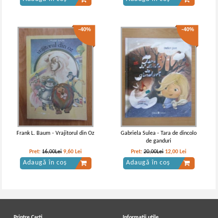
-40%
-40%
L. Frank Baum - Vrajitorul din Oz
L. Frank Baum - Vrajitorul din Oz
IN STOC
IN STOC
Pret:
12,00Lei
9,60
Lei
Pret:
10,00Lei
6,00
Lei
Adaugă în coș
Adaugă în coș
Frank L. Baum - Vrajitorul din Oz
Gabriela Sulea - Tara de dincolo
de ganduri
-40%
-40%
Pret:
16,00Lei
9,60
Lei
Pret:
20,00Lei
12,00
Lei
Adaugă în coș
Adaugă în coș
Printre Carti
Informatii utile