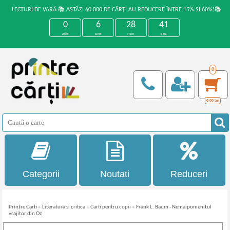
LECTURI DE VARĂ 📚 ASTĂZI 60.000 DE CĂRȚI AU REDUCERE ÎNTRE 15% ȘI 60%!📚
0
6
28
41
zile
ore
min
sec
0
0,00
Lei
Categorii
Noutati
Reduceri
Printre Carti
»
Literatura si critica
»
Carti pentru copii
»
Frank L. Baum - Nemaipomenitul
vrajitor din Oz