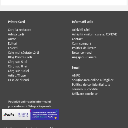
Printre Carti
Informatii utile
Carți la reducere
Achizitii cărți
Arhivă carți
Achizitii viniluri, casete, CD/DVD
Autori
Contact
Edituri
Cum cumpar?
Colecții
Politica de livrare
Cele mai căutate cărți
Retur comenzi
Blog Printre Carti
Angajari - Cariere
Cărţi sub 5 lei
Cărţi sub 8 lei
Legal
Cărţi sub 10 lei
Artiști/Trupe
ANPC
Case de discuri
Soluționarea online a litigiilor
Politica de confidentialitate
Termeni si conditii
Utilizare cookie-uri
Poţi plăti online prin intermediul
procesatorului Netopia Payments