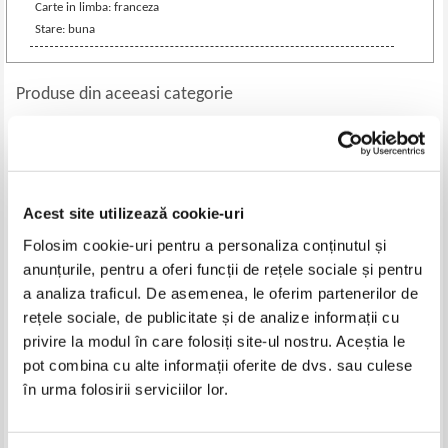
Carte in limba: franceza
Stare: buna
Produse din aceeasi categorie
-40%
Acest site utilizează cookie-uri
Folosim cookie-uri pentru a personaliza conținutul și
anunțurile, pentru a oferi funcții de rețele sociale și pentru
a analiza traficul. De asemenea, le oferim partenerilor de
rețele sociale, de publicitate și de analize informații cu
privire la modul în care folosiți site-ul nostru. Aceștia le
Eugen Simion - Antologia
Marian Papahagi - Fragmene
pot combina cu alte informații oferite de dvs. sau culese
criticilor romani, volumul 2. De
despre critica
la T. Maiorescu la G. Calinescu
în urma folosirii serviciilor lor.
Pret:
10,00
Lei
Pret:
17,00Lei
10,20
Lei
Adaugă în coș
Adaugă în coș