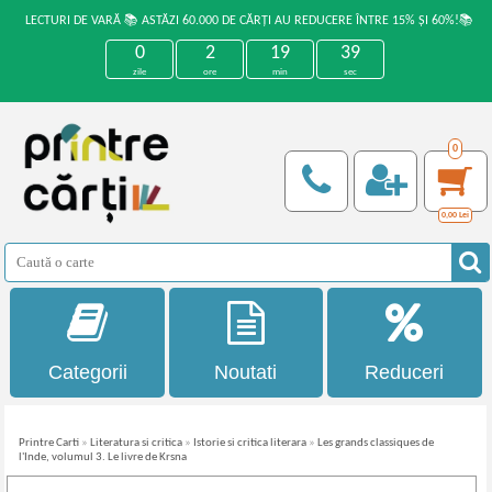
LECTURI DE VARĂ 📚 ASTĂZI 60.000 DE CĂRȚI AU REDUCERE ÎNTRE 15% ȘI 60%!📚
0
2
19
38
zile
ore
min
sec
0
0,00
Lei
Categorii
Noutati
Reduceri
Printre Carti
»
Literatura si critica
»
Istorie si critica literara
»
Les grands classiques de
l'Inde, volumul 3. Le livre de Krsna