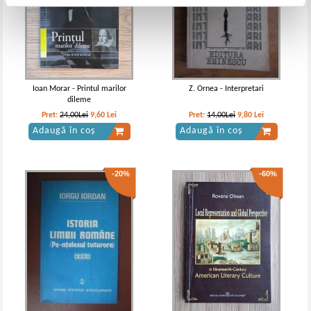
Ioan Morar - Printul marilor
Z. Ornea - Interpretari
dileme
Pret:
24,00Lei
9,60
Lei
Pret:
14,00Lei
9,80
Lei
Adaugă în coș
Adaugă în coș
-20%
-60%