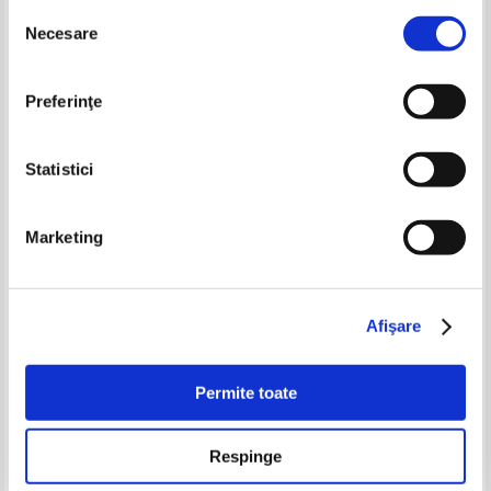
Selecția
-40%
Necesare
consimțământului
Preferinţe
Statistici
Marketing
Constantin Ciopraga - G.
Agenda Literara 1985
Topirceanu
Pret:
18,00Lei
10,80
Lei
Pret:
12,00
Lei
Afişare
Adaugă în coș
Adaugă în coș
Permite toate
-60%
-30%
Respinge