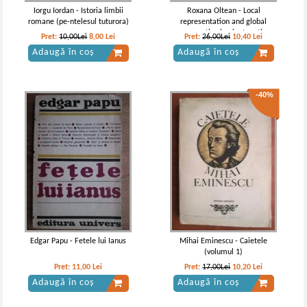
Iorgu Iordan - Istoria limbii
Roxana Oltean - Local
romane (pe-ntelesul tuturora)
representation and global
perspective in nineteenth-
Pret:
10,00Lei
8,00
Lei
Pret:
26,00Lei
10,40
Lei
century american literary culture
Adaugă în coș
Adaugă în coș
-40%
Edgar Papu - Fetele lui Ianus
Mihai Eminescu - Caietele
(volumul 1)
Pret:
11,00
Lei
Pret:
17,00Lei
10,20
Lei
Adaugă în coș
Adaugă în coș