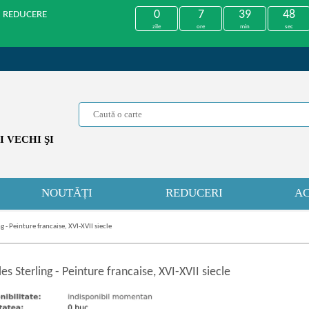
0
7
39
48
U REDUCERE
zile
ore
min
sec
 VECHI ŞI
NOUTĂȚI
REDUCERI
AC
g - Peinture francaise, XVI-XVII siecle
es Sterling
-
Peinture francaise, XVI-XVII siecle