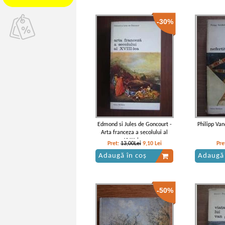
-30%
Edmond si Jules de Goncourt -
Philipp Van
Arta franceza a secolului al
XVIII-lea
Pret:
13,00Lei
9,10
Lei
Pre
Adaugă în coș
Adaugă 
-50%