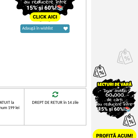
Adaugă în wishlist
TUIT la
DREPT DE RETUR în 14 zile
mum 199 lei