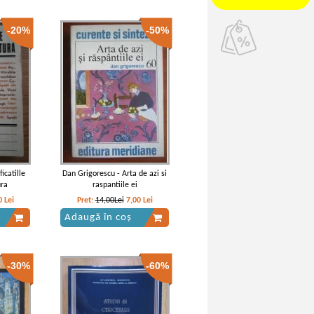
-20%
-50%
icatille
Dan Grigorescu - Arta de azi si
ura
raspantiile ei
0
Lei
Pret:
14,00Lei
7,00
Lei
Adaugă în coș
-30%
-60%