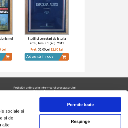
sionismul
Studii si cercetari de istoria
artei, tomul 1 (45), 2011
0
Lei
Pret:
32,00Lei
12,80
Lei
Adaugă în coș
Poţi plăti online prin intermediul procesatorului
Netopia Payments
Permite toate
le sociale și
Urmăreşte-ne pe facebook pentru a fi la curent cu
promoţiile PrintreCarti.ro
e și de
Respinge
u alte