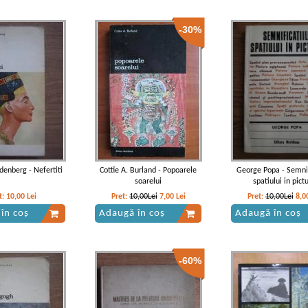
-30%
denberg - Nefertiti
Cottie A. Burland - Popoarele
George Popa - Semnif
soarelui
spatiului in pict
t:
10,00
Lei
Pret:
10,00Lei
7,00
Lei
Pret:
10,00Lei
8,0
în coș
Adaugă în coș
Adaugă în coș
-60%