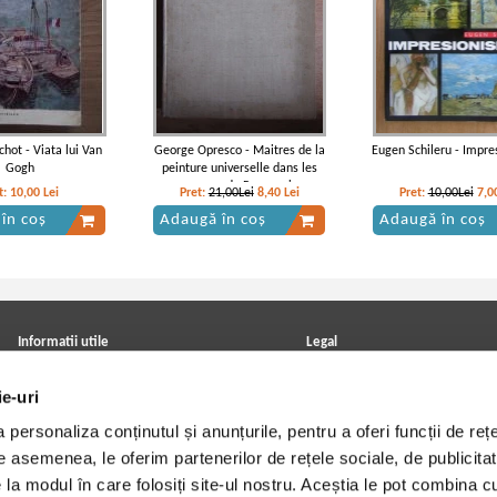
chot - Viata lui Van
George Opresco - Maitres de la
Eugen Schileru - Impre
Gogh
peinture universelle dans les
musees de Roumanie
t:
10,00
Lei
Pret:
21,00Lei
8,40
Lei
Pret:
10,00Lei
7,0
în coș
Adaugă în coș
Adaugă în coș
Informatii utile
Legal
ANPC
Achizitii cărți
ie-uri
Achizitii viniluri, casete, CD/DVD
Soluționarea online a litigiilor
Contact
Politica de confidentialitate
personaliza conținutul și anunțurile, pentru a oferi funcții de rețe
Cum cumpar?
Termeni si conditii
Politica de livrare
Utilizare cookie-uri
De asemenea, le oferim partenerilor de rețele sociale, de publicitat
Retur comenzi
e la modul în care folosiți site-ul nostru. Aceștia le pot combina c
Angajari - Cariere