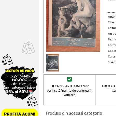
Autor
Titlu:
Editu
An de
Nr. pa
Forma
Coper
Carte 
Stare
FIECARE CARTE este atent
+70.000 C
verificată înainte de punerea în
st
vânzare
Produse din aceeasi categorie