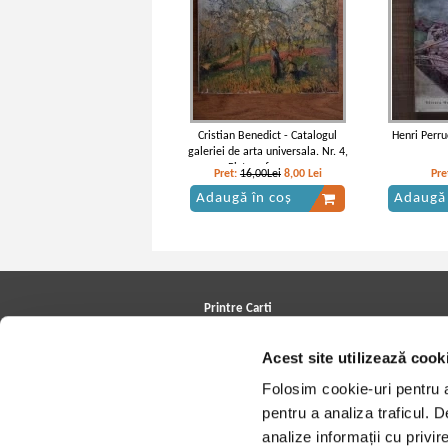
Cristian Benedict - Catalogul
Henri Perru
galeriei de arta universala. Nr. 4,
Pictura franceza
Pret:
16,00Lei
8,00
Lei
Pre
Adaugă în coș
Adaugă 
Printre Carti
Carți la reducere
Acest site utilizează cook
Arhivă carți
Autori
Folosim cookie-uri pentru a 
Edituri
Colecții
pentru a analiza traficul. 
Cele mai căutate cărți
analize informații cu privir
Blog Printre Carti