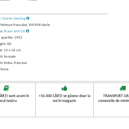
:
Charles Sterling
 Peinture francaise, XVI-XVII siecle
ra:
Braun and Cie
 aparitie: 1952
gini: 60
t: 13 x 16 cm
ti: brosate
in limba: franceza
: buna
ĂRŢI sunt acum în
>10.000 CĂRŢI se găsesc doar la
TRANSPORT GRA
ocul nostru
noi în magazin
comenzile de mini