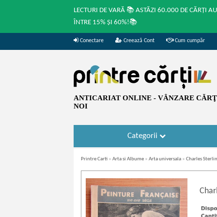
LECTURI DE VARĂ 📚 ASTĂZI 60.000 DE CĂRȚI A
ÎNTRE 15% ȘI 60%!📚
Conectare
Creează Cont
Cum cumpăr
ANTICARIAT ONLINE - VÂNZARE CĂRŢI
NOI
Categorii
Printre Carti
»
Arta si Albume
»
Arta universala
»
Charles Sterlin
Charl