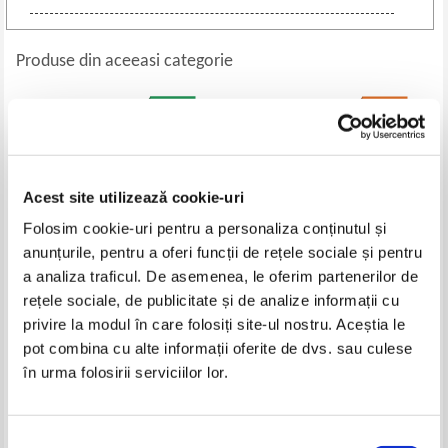
Produse din aceeasi categorie
-60%
Acest site utilizează cookie-uri
Folosim cookie-uri pentru a personaliza conținutul și
anunțurile, pentru a oferi funcții de rețele sociale și pentru
a analiza traficul. De asemenea, le oferim partenerilor de
rețele sociale, de publicitate și de analize informații cu
Keith Hitchins - Mit si realitate
Ioan Opris - Gemenii Lapedatu.
privire la modul în care folosiți site-ul nostru. Aceștia le
in istoriografia romaneasca
Istorie si finante (editie bilingva)
pot combina cu alte informații oferite de dvs. sau culese
Pret:
45,00
Lei
Pret:
100,00Lei
40,00
Lei
în urma folosirii serviciilor lor.
Adaugă în coș
Adaugă în coș
Selecția
-35%
-20%