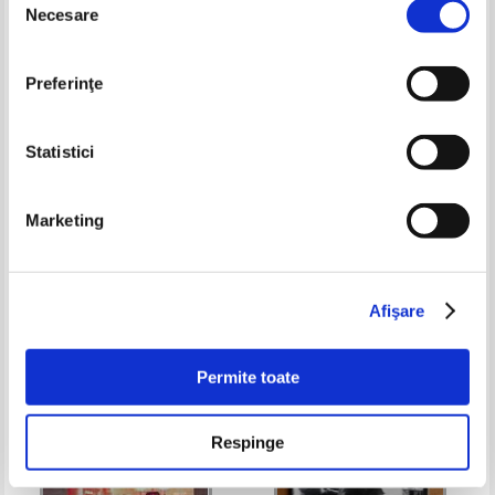
Necesare
consimțământului
Preferinţe
Statistici
Marketing
Lya Benjamin - Evreii din
Anuarul statistic al Republicii
Romania in texte istoriografice
Socialiste Romania 1985
(Antologie)
Pret:
65,00Lei
42,25
Lei
Pret:
34,00Lei
27,20
Lei
Adaugă în coș
Adaugă în coș
Afişare
-20%
Permite toate
Respinge