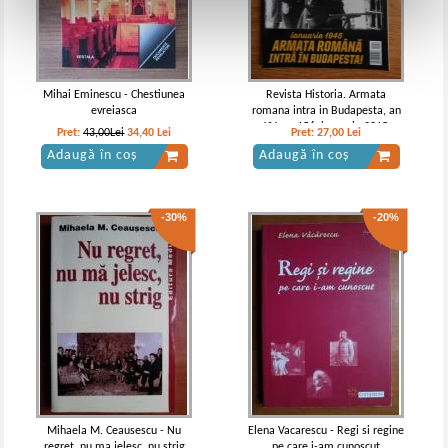
Mihai Eminescu - Chestiunea
Revista Historia. Armata
evreiasca
romana intra in Budapesta, an
XV, nr. 156, ianuarie 2015
Pret:
43,00Lei
34,40
Lei
Pret:
27,00
Lei
Adaugă în coș
Adaugă în coș
-30%
-20%
Mihaela M. Ceausescu - Nu
Elena Vacarescu - Regi si regine
regret, nu ma jelesc, nu strig
pe care i-am cunoscut