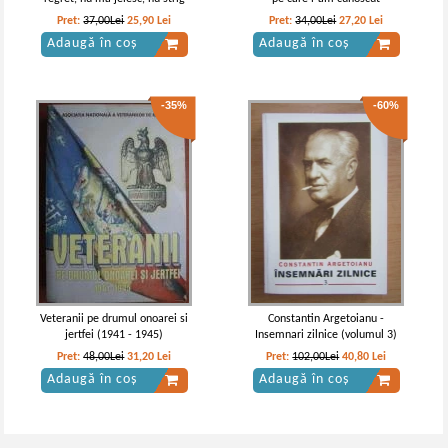
Pret:
37,00Lei
25,90
Lei
Pret:
34,00Lei
27,20
Lei
Adaugă în coș
Adaugă în coș
-35%
-60%
Veteranii pe drumul onoarei si
Constantin Argetoianu -
jertfei (1941 - 1945)
Insemnari zilnice (volumul 3)
Pret:
48,00Lei
31,20
Lei
Pret:
102,00Lei
40,80
Lei
Adaugă în coș
Adaugă în coș