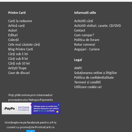
Printre Carti
Informatii utile
Carți la reducere
Achizitii cărți
Arhivă carți
Achizitii viniluri, casete, CD/DVD
Autori
Contact
Edituri
Cum cumpar?
Colecții
Politica de livrare
Cele mai căutate cărți
Retur comenzi
Blog Printre Carti
Angajari - Cariere
Cărţi sub 5 lei
Cărţi sub 8 lei
Legal
Cărţi sub 10 lei
Artiști/Trupe
ANPC
Case de discuri
Soluționarea online a litigiilor
Politica de confidentialitate
Termeni si conditii
Utilizare cookie-uri
Poţi plăti online prin intermediul
procesatorului Netopia Payments
Urmăreşte-ne pe facebook pentru a fi la
curent cu promoţiile PrintreCarti.ro