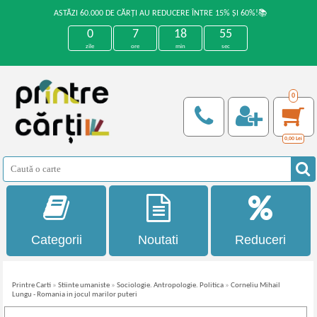
ASTĂZI 60.000 DE CĂRȚI AU REDUCERE ÎNTRE 15% ȘI 60%!📚
0
7
18
54
zile
ore
min
sec
0
0,00
Lei
Categorii
Noutati
Reduceri
Printre Carti
»
Stiinte umaniste
»
Sociologie. Antropologie. Politica
»
Corneliu Mihail
Lungu - Romania in jocul marilor puteri