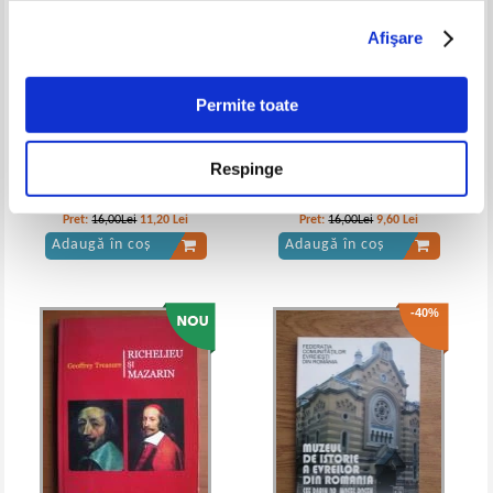
Afişare
Permite toate
Respinge
Jonathan Vankin - Conspiratii
Simcha Jacobovici - Mormantul
celebre. Cele mai mari 60 de
lui Iisus si al familiei Sale
conspiratii ale istoriei
Pret:
16,00Lei
11,20
Lei
Pret:
16,00Lei
9,60
Lei
Adaugă în coș
Adaugă în coș
-40%