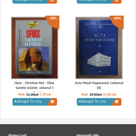
-30%
-60%
Hans - Christian Hut - Sfinx,
Acta Mvsei Napocensis (volumul
tainele istoriei, volumul 1
10)
(partile I-II)
Pret:
11,00Lei
7,70
Lei
Pret:
29,00Lei
11,60
Lei
Adaugă în coș
Adaugă în coș
Printre Carti
Informatii utile