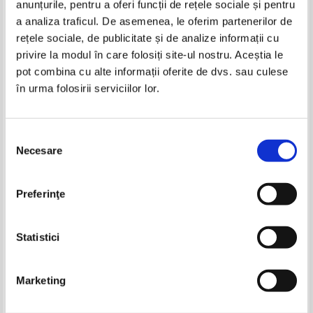
anunțurile, pentru a oferi funcții de rețele sociale și pentru
Produse din aceeasi categorie
a analiza traficul. De asemenea, le oferim partenerilor de
rețele sociale, de publicitate și de analize informații cu
-40%
privire la modul în care folosiți site-ul nostru. Aceștia le
pot combina cu alte informații oferite de dvs. sau culese
în urma folosirii serviciilor lor.
Pierre Grimal - Civilizatia romana
Selecția
Necesare
consimțământului
Revista Historia. Cine si cum a
G. V. Ivanova - Pensionarii
Preferinţe
facut Unirea Basarabiei cu
puterii. Din amintirile unor fosti
Romania, anul XVI, nr. 170,
demnitari sovietici
Pret:
13,00
Lei
Pret:
14,00Lei
8,40
Lei
martie 2016
Adaugă în coș
Adaugă în coș
Statistici
-30%
-40%
Marketing