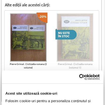
Alte ediții ale acestei cărți:
-20%
Pierre Grimal - Civilizatia romana (2
Pierre Grimal - Civilizatia romana
volume)
(volumul 1)
IN STOC
Pret:
26,00Lei
20,80
Lei
Adaugă în coș
Acest site utilizează cookie-uri
Vezi toate edițiile »
Folosim cookie-uri pentru a personaliza conținutul și