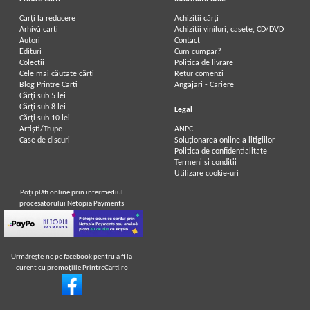
Carți la reducere
Achizitii cărți
Arhivă carți
Achizitii viniluri, casete, CD/DVD
Autori
Contact
Edituri
Cum cumpar?
Colecții
Politica de livrare
Cele mai căutate cărți
Retur comenzi
Blog Printre Carti
Angajari - Cariere
Cărţi sub 5 lei
Cărţi sub 8 lei
Legal
Cărţi sub 10 lei
Artiști/Trupe
ANPC
Case de discuri
Soluționarea online a litigiilor
Politica de confidentialitate
Termeni si conditii
Utilizare cookie-uri
Poţi plăti online prin intermediul
procesatorului Netopia Payments
Urmăreşte-ne pe facebook pentru a fi la
curent cu promoţiile PrintreCarti.ro