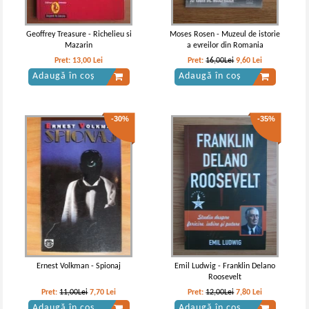
Geoffrey Treasure - Richelieu si
Moses Rosen - Muzeul de istorie
Mazarin
a evreilor din Romania
Pret:
13,00
Lei
Pret:
16,00Lei
9,60
Lei
Adaugă în coș
Adaugă în coș
-30%
-35%
Ernest Volkman - Spionaj
Emil Ludwig - Franklin Delano
Roosevelt
Pret:
11,00Lei
7,70
Lei
Pret:
12,00Lei
7,80
Lei
Adaugă în coș
Adaugă în coș