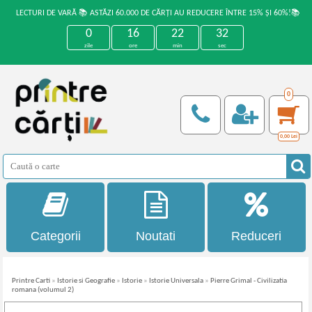
LECTURI DE VARĂ 📚 ASTĂZI 60.000 DE CĂRȚI AU REDUCERE ÎNTRE 15% ȘI 60%!📚
0
16
22
31
zile
ore
min
sec
0
0,00
Lei
Categorii
Noutati
Reduceri
Printre Carti
»
Istorie si Geografie
»
Istorie
»
Istorie Universala
»
Pierre Grimal - Civilizatia
romana (volumul 2)