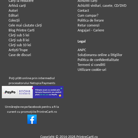
Carți la reducere
Achizitii cărți
Arhivă carți
Achizitii viniluri, casete, CD/DVD
Autori
Contact
Edituri
Cum cumpar?
Colecții
Politica de livrare
Cele mai căutate cărți
Retur comenzi
Blog Printre Carti
Angajari - Cariere
Cărţi sub 5 lei
Cărţi sub 8 lei
Legal
Cărţi sub 10 lei
Artiști/Trupe
ANPC
Case de discuri
Soluționarea online a litigiilor
Politica de confidentialitate
Termeni si conditii
Utilizare cookie-uri
Poţi plăti online prin intermediul
procesatorului Netopia Payments
Urmăreşte-ne pe facebook pentru a fi la
curent cu promoţiile PrintreCarti.ro
Copyright © 2014-2026
PrintreCarti.ro