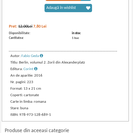
Adaugă în wishlist
Pret:
12,00Lei
7,80
Lei
Disponibilitate:
in stoc
Cantitatea:
1 buc
Autor:
Fabio Geda
Titlu: Berlin, volumul 2. Zorii din Alexanderplatz
Editura:
Corint
An de aparitie: 2016
Nr. pagini: 223
Format: 13 x 21 cm
Coperti: cartonate
Carte in limba: romana
Stare: buna
ISBN: 978-973-128-689-1
Produse din aceeasi categorie