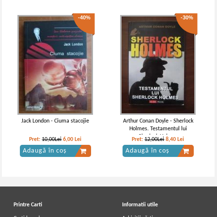
-40%
-30%
Jack London - Ciuma stacojie
Arthur Conan Doyle - Sherlock
Holmes. Testamentul lui
Sherlock Holmes
Pret:
10,00Lei
6,00
Lei
Pret:
12,00Lei
8,40
Lei
Adaugă în coș
Adaugă în coș
Printre Carti
Informatii utile