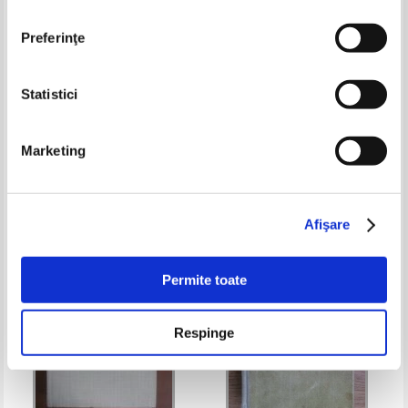
Preferinţe
Statistici
Lev Tolstoi - Invierea
Tom Perrotta - Profesoara de
abstinenta
Marketing
Pret:
13,00Lei
9,10
Lei
Pret:
10,00Lei
6,00
Lei
Adaugă în coș
Adaugă în coș
Afişare
-30%
-30%
Permite toate
Respinge