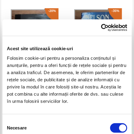
-20%
-35%
Acest site utilizează cookie-uri
Folosim cookie-uri pentru a personaliza conținutul și
anunțurile, pentru a oferi funcții de rețele sociale și pentru
a analiza traficul. De asemenea, le oferim partenerilor de
Samantha Harvey - Tinutul
Nelson DeMille - Spencerville
rețele sociale, de publicitate și de analize informații cu
pustiit
privire la modul în care folosiți site-ul nostru. Aceștia le
Pret:
10,00Lei
8,00
Lei
Pret:
15,00Lei
9,75
Lei
Adaugă în coș
Adaugă în coș
pot combina cu alte informații oferite de dvs. sau culese
în urma folosirii serviciilor lor.
-30%
-40%
Selecția
Necesare
consimțământului