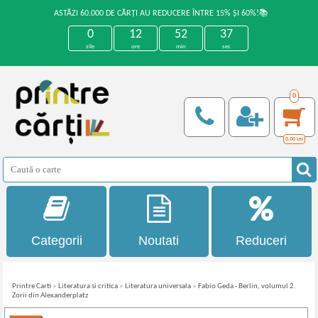
ASTĂZI 60.000 DE CĂRȚI AU REDUCERE ÎNTRE 15% ȘI 60%!📚
0
12
52
36
zile
ore
min
sec
0
0,00
Lei
Categorii
Noutati
Reduceri
Printre Carti
»
Literatura si critica
»
Literatura universala
»
Fabio Geda - Berlin, volumul 2.
Zorii din Alexanderplatz