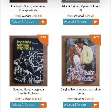
Flaubert - Opere, volumul 4.
Arkadii Gaidar - Opere (volumul
Corespondenta
2)
Pret:
10,00Lei
7,00
Lei
Pret:
10,00Lei
7,00
Lei
Adaugă în coș
Adaugă în coș
-30%
-20%
Gaetano Gangi - Legenda
Caryl Wilson - In seara asta si pe
familiei Espinosa
vecie
Pret:
12,00Lei
8,40
Lei
Pret:
10,00Lei
8,00
Lei
Adaugă în coș
Adaugă în coș