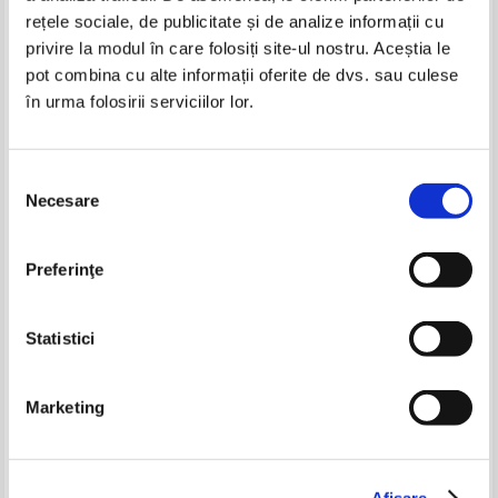
rețele sociale, de publicitate și de analize informații cu
privire la modul în care folosiți site-ul nostru. Aceștia le
pot combina cu alte informații oferite de dvs. sau culese
în urma folosirii serviciilor lor.
Yehudi Menuhin - Calatorie
neterminata (volumul 2)
Selecția
Necesare
consimțământului
Giovannino Guareschi - Don
Nujeen Mustafa - Nujeen
camillo. Lume marunta
Preferinţe
Pret:
16,00Lei
10,40
Lei
Pret:
14,00Lei
9,10
Lei
Adaugă în coș
Adaugă în coș
Statistici
-25%
-25%
Marketing
Afişare