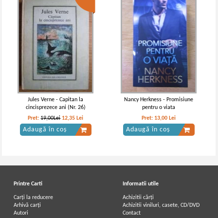
Jules Verne - Capitan la
Nancy Herkness - Promisiune
cincisprezece ani (Nr. 26)
pentru o viata
Pret:
19,00Lei
12,35
Lei
Pret:
13,00
Lei
Adaugă în coș
Adaugă în coș
Printre Carti
Informatii utile
Carți la reducere
Achizitii cărți
Arhivă carți
Achizitii viniluri, casete, CD/DVD
Autori
Contact