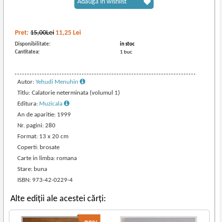
Adaugă în wishlist
Pret:
15,00Lei
11,25
Lei
Disponibilitate:
in stoc
Cantitatea:
1 buc
Autor:
Yehudi Menuhin
Titlu: Calatorie neterminata (volumul 1)
Editura:
Muzicala
An de aparitie: 1999
Nr. pagini: 280
Format: 13 x 20 cm
Coperti: brosate
Carte in limba: romana
Stare: buna
ISBN: 973-42-0229-4
Alte ediții ale acestei cărți: