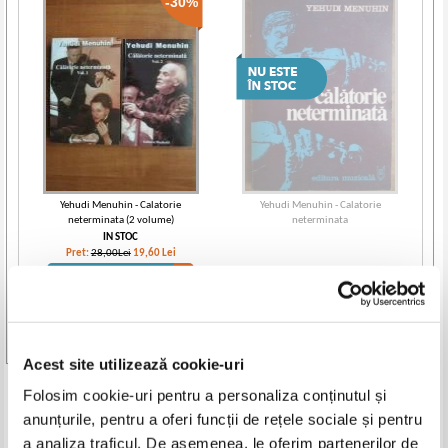
-30%
Yehudi Menuhin - Calatorie
Yehudi Menuhin - Calatorie
neterminata (2 volume)
neterminata
IN STOC
Pret:
28,00Lei
19,60
Lei
Adaugă în coș
Vezi toate edițiile »
Acest site utilizează cookie-uri
Produse din aceeasi categorie
Folosim cookie-uri pentru a personaliza conținutul și
anunțurile, pentru a oferi funcții de rețele sociale și pentru
-35%
-35%
a analiza traficul. De asemenea, le oferim partenerilor de