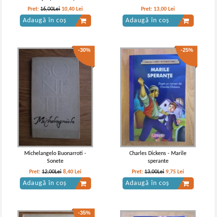
Pret:
16,00Lei
10,40
Lei
Pret:
13,00
Lei
Adaugă în coș
Adaugă în coș
-30%
-25%
Michelangelo Buonarroti -
Charles Dickens - Marile
Sonete
sperante
Pret:
12,00Lei
8,40
Lei
Pret:
13,00Lei
9,75
Lei
Adaugă în coș
Adaugă în coș
-35%