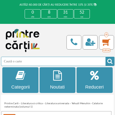
ASTĂZI 60.000 DE CĂRȚI AU REDUCERE ÎNTRE 15% ȘI 35%!📚
0
8
31
51
zile
ore
min
sec
0
0,00
Lei
Categorii
Noutati
Reduceri
Printre Carti
»
Literatura si critica
»
Literatura universala
»
Yehudi Menuhin - Calatorie
neterminata (volumul 1)