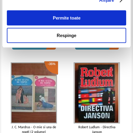
Permite toate
Vladimir Nabokov - Vorbeste,
Tim Winton - Respiratia
memorie
Respinge
Pret:
12,00Lei
9,00
Lei
Pret:
12,00Lei
9,00
Lei
Adaugă în coș
Adaugă în coș
-35%
J. C. Mardrus - O mie si una de
Robert Ludlum - Directiva
nopti (2 volume)
Janson