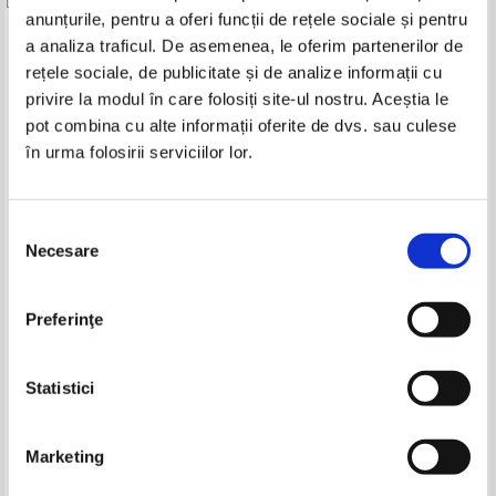
anunțurile, pentru a oferi funcții de rețele sociale și pentru
Produse din aceeasi categorie
a analiza traficul. De asemenea, le oferim partenerilor de
rețele sociale, de publicitate și de analize informații cu
-20%
privire la modul în care folosiți site-ul nostru. Aceștia le
pot combina cu alte informații oferite de dvs. sau culese
în urma folosirii serviciilor lor.
Francis Scott Fitzgerald - Marele
Francis Scott Fitzgerald - Marele
Gatsby
Gatsby (Top 10+)
Selecția
IN STOC
IN STOC
Necesare
consimțământului
Pret:
10,00Lei
8,00
Lei
Pret:
20,00
Lei
Adaugă în coș
Adaugă în coș
Preferinţe
Rick Yancey - Al 5-lea val
Michael Crichton - Jurasic Parc
(volumul 2)
-35%
Pret:
18,00Lei
14,40
Lei
Pret:
21,00
Lei
Statistici
Adaugă în coș
Adaugă în coș
Marketing
-50%
-20%