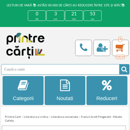
LECTURI DE VARĂ 📚 ASTĂZI 60.000 DE CĂRȚI AU REDUCERE ÎNTRE 15% ȘI 60%!📚
0
3
21
53
zile
ore
min
sec
0
0,00
Lei
Categorii
Noutati
Reduceri
Printre Carti
»
Literatura si critica
»
Literatura universala
»
Francis Scott Fitzgerald - Marele
Gatsby