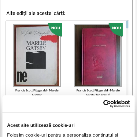
Alte ediții ale acestei cărți:
Francis Scott Fitzgerald - Marele
Francis Scott Fitzgerald - Marele
Gatsby
Gatsby (Adevarul)
IN STOC
IN STOC
Pret:
7,00
Lei
Pret:
48,00
Lei
Adaugă în coș
Adaugă în coș
Acest site utilizează cookie-uri
-20%
Vezi toate edițiile »
Folosim cookie-uri pentru a personaliza conținutul și