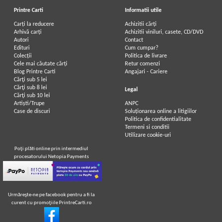
Printre Carti
Informatii utile
Carți la reducere
Achizitii cărți
Arhivă carți
Achizitii viniluri, casete, CD/DVD
Autori
Contact
Francis Scott Fitzgerald - Marele
Francis Scott Fitzgerald - The great
Edituri
Cum cumpar?
Gatsby
Gatsby
Colecții
Politica de livrare
Cele mai căutate cărți
Retur comenzi
Blog Printre Carti
Angajari - Cariere
Cărţi sub 5 lei
Cărţi sub 8 lei
Legal
Cărţi sub 10 lei
Artiști/Trupe
ANPC
Case de discuri
Soluționarea online a litigiilor
Politica de confidentialitate
Termeni si conditii
Utilizare cookie-uri
Poţi plăti online prin intermediul
procesatorului Netopia Payments
Urmăreşte-ne pe facebook pentru a fi la
curent cu promoţiile PrintreCarti.ro
Francis Scott Fitzgerald - The great
Francis Scott Fitzgerald - Marele
Gatsby
Gatsby