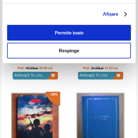
Afişare
F. Scott Fitzgerald - Marele Gatsby
Francis Scott Fitzgerald - Marele
Gatsby
Permite toate
IN STOC
IN STOC
Pret:
16,00Lei
10,40
Lei
Pret:
12,00
Lei
Adaugă în coș
Adaugă în coș
Respinge
A. E. Gauntlett - Strainul de la
Cele mai cunoscute 50 cupluri
nunta
de indragostiti
-20%
Pret:
40,00Lei
20,00
Lei
Pret:
24,00Lei
19,20
Lei
Adaugă în coș
Adaugă în coș
-35%
Francis Scott Fitzgerald - Marele
Francis Scott Fitzgerald - Marele
Gatsby
Gatsby
IN STOC
IN STOC