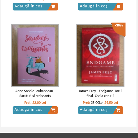
Adaugă în coș
Adaugă în coș
-30%
Francis Scott Fitzgerald - The Great
Francis Scott Fitzgerald - The great
Gatsby
Gatsby
Anne Sophie Jouhanneau -
James Frey - Endgame. Jocul
Saruturi si croissants
final. Cheia cerului
Pret:
22,00
Lei
Pret:
35,00Lei
24,50
Lei
Adaugă în coș
Adaugă în coș