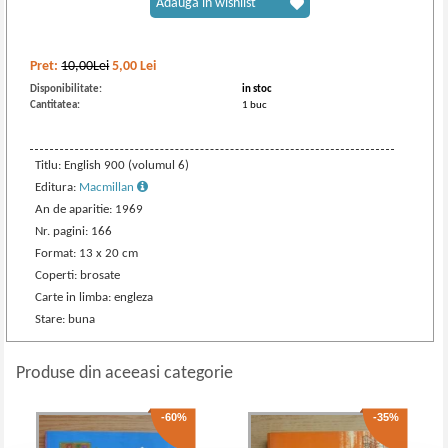
Adaugă în wishlist
Pret:
10,00Lei
5,00
Lei
Disponibilitate:
in stoc
Cantitatea:
1 buc
Titlu: English 900 (volumul 6)
Editura:
Macmillan
An de aparitie: 1969
Nr. pagini: 166
Format: 13 x 20 cm
Coperti: brosate
Carte in limba: engleza
Stare: buna
Produse din aceeasi categorie
-60%
-35%