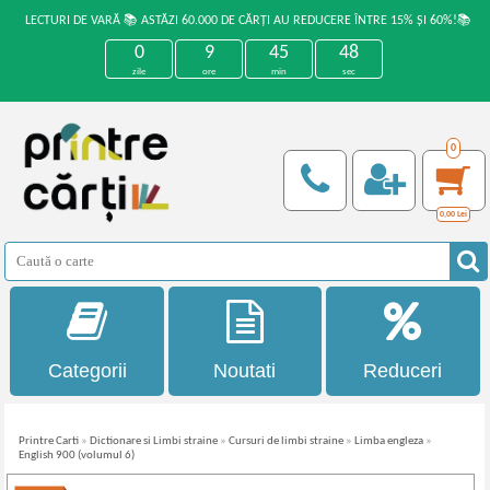
LECTURI DE VARĂ 📚 ASTĂZI 60.000 DE CĂRȚI AU REDUCERE ÎNTRE 15% ȘI 60%!📚
0
9
45
48
zile
ore
min
sec
0
0,00
Lei
Categorii
Noutati
Reduceri
Printre Carti
»
Dictionare si Limbi straine
»
Cursuri de limbi straine
»
Limba engleza
»
English 900 (volumul 6)