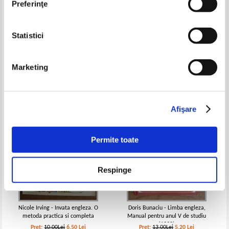
Preferinţe
Statistici
Rada Balan, Miruna Carianopol,
English for today, volumul 1. At
Stefan Colibaba - Pathway to
home and at school
English. Perspectives on English.
Pret:
11,00Lei
5,50
Lei
Pret:
16,00Lei
6,40
Lei
Student s book 10
Marketing
Adaugă în coș
Adaugă în coș
-35%
-60%
Afişare
Permite toate
Respinge
Nicole Irving - Invata engleza. O
Doris Bunaciu - Limba engleza,
metoda practica si completa
Manual pentru anul V de studiu
(1990)
Pret:
10,00Lei
6,50
Lei
Pret:
13,00Lei
5,20
Lei