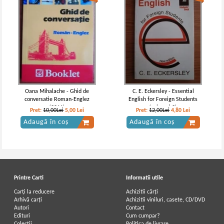
Oana Mihalache - Ghid de
C. E. Eckersley - Essential
conversatie Roman-Englez
English for Foreign Students
(2011)
(volumul 2)
Pret:
10,00Lei
5,00
Lei
Pret:
12,00Lei
4,80
Lei
Adaugă în coș
Adaugă în coș
Printre Carti
Informatii utile
Carți la reducere
Achizitii cărți
Arhivă carți
Achizitii viniluri, casete, CD/DVD
Autori
Contact
Edituri
Cum cumpar?