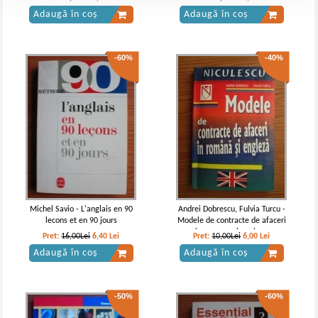
Adaugă în coș
Adaugă în coș
-60%
-40%
Michel Savio - L'anglais en 90
Andrei Dobrescu, Fulvia Turcu -
lecons et en 90 jours
Modele de contracte de afaceri
in romana si engleza
Pret:
16,00Lei
6,40
Lei
Pret:
10,00Lei
6,00
Lei
Adaugă în coș
Adaugă în coș
-50%
-60%