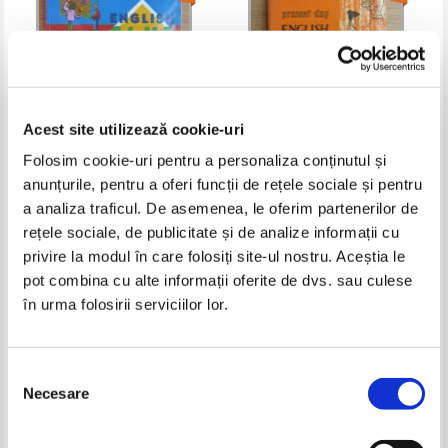
Acest site utilizează cookie-uri
Folosim cookie-uri pentru a personaliza conținutul și
anunțurile, pentru a oferi funcții de rețele sociale și pentru
Carol Read - English club.
E. Frank Candlin - English for
Student's book 2. Limba engleza
foreign students (volumul 2)
a analiza traficul. De asemenea, le oferim partenerilor de
clasa a III-a (1996)
Pret:
13,00Lei
5,20
Lei
Pret:
10,00Lei
6,50
Lei
rețele sociale, de publicitate și de analize informații cu
Adaugă în coș
Adaugă în coș
privire la modul în care folosiți site-ul nostru. Aceștia le
pot combina cu alte informații oferite de dvs. sau culese
în urma folosirii serviciilor lor.
-50%
-60%
Selecția
Necesare
consimțământului