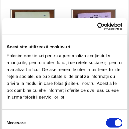
Acest site utilizează cookie-uri
Folosim cookie-uri pentru a personaliza conținutul și
anunțurile, pentru a oferi funcții de rețele sociale și pentru
a analiza traficul. De asemenea, le oferim partenerilor de
Marie Louise Fischer -
Alison Roberts - Copilul
rețele sociale, de publicitate și de analize informații cu
Dragostea vietii mele
pompierului
privire la modul în care folosiți site-ul nostru. Aceștia le
Pret:
9,00
Lei
Pret:
9,00
Lei
Adaugă în coș
Adaugă în coș
pot combina cu alte informații oferite de dvs. sau culese
în urma folosirii serviciilor lor.
-30%
Selecția
Necesare
consimțământului