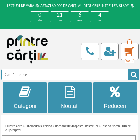
LECTURI DE VARĂ 📚 ASTĂZI 60.000 DE CĂRȚI AU REDUCERE ÎNTRE 15% ȘI 60%!📚
0
21
6
4
zile
ore
min
sec
0
0,00
Lei
Categorii
Noutati
Reduceri
Printre Carti
»
Literatura si critica
»
Romane de dragoste. Bestseller
»
Jessica North - Iubire
cu peripetii