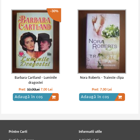
-30%
Barbara Cartland - Luminile
Nora Roberts - Traieste clipa
dragostei
Pret:
10,00Lei
7,00
Lei
Pret:
7,00
Lei
Adaugă în coș
Adaugă în coș
Printre Carti
Informatii utile