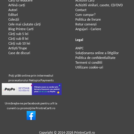
Carți la reducere
Achizitii cărți
Arhivă carți
Achizitii viniluri, casete, CD/DVD
Autori
Contact
Edituri
Cum cumpar?
Colecții
Politica de livrare
Cele mai căutate cărți
Retur comenzi
Blog Printre Carti
Angajari - Cariere
Cărţi sub 5 lei
Cărţi sub 8 lei
Legal
Cărţi sub 10 lei
Artiști/Trupe
ANPC
Case de discuri
Soluționarea online a litigiilor
Politica de confidentialitate
Termeni si conditii
Utilizare cookie-uri
Poţi plăti online prin intermediul
procesatorului Netopia Payments
Urmăreşte-ne pe facebook pentru a fi la
curent cu promoţiile PrintreCarti.ro
Copyright © 2014-2026
PrintreCarti.ro