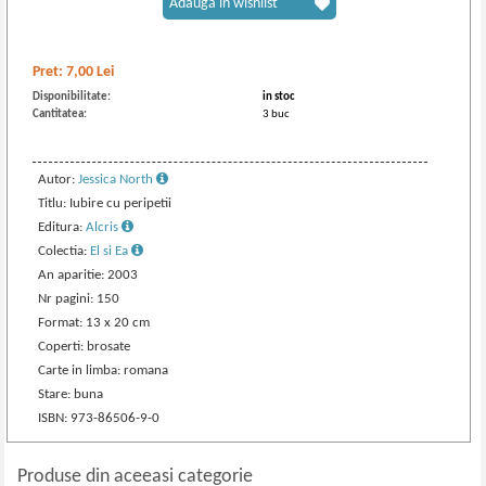
Adaugă în wishlist
Pret:
7,00
Lei
Disponibilitate:
in stoc
Cantitatea:
3 buc
Autor:
Jessica North
Titlu: Iubire cu peripetii
Editura:
Alcris
Colectia:
El si Ea
An aparitie: 2003
Nr pagini: 150
Format: 13 x 20 cm
Coperti: brosate
Carte in limba: romana
Stare: buna
ISBN: 973-86506-9-0
Produse din aceeasi categorie