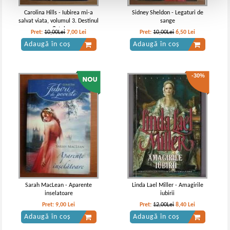
Carolina Hills - Iubirea mi-a
Sidney Sheldon - Legaturi de
salvat viata, volumul 3. Destinul
sange
sufletelor
Pret:
10,00Lei
7,00
Lei
Pret:
10,00Lei
6,50
Lei
Adaugă în coș
Adaugă în coș
-30%
Sarah MacLean - Aparente
Linda Lael Miller - Amagirile
inselatoare
iubirii
Pret:
9,00
Lei
Pret:
12,00Lei
8,40
Lei
Adaugă în coș
Adaugă în coș