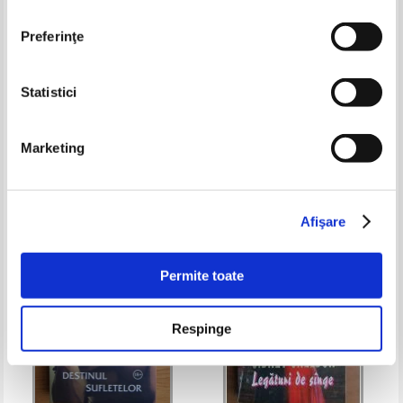
Preferinţe
Statistici
Samantha Carter - Dragoste la
Debra Webb - Capcane
inaltime
inselatoare
Marketing
Pret:
10,00Lei
7,00
Lei
Pret:
9,00
Lei
Adaugă în coș
Adaugă în coș
Afişare
-30%
-35%
Permite toate
Respinge