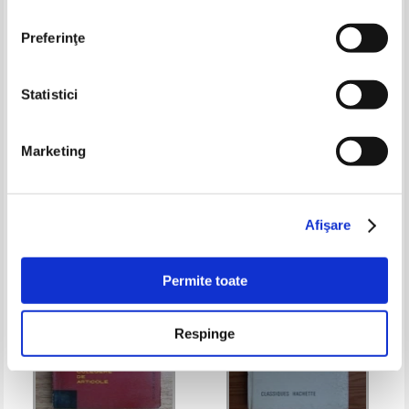
Preferinţe
Statistici
Crisu Dascalu - Dialectica
Alexandru Rosetti - Indreptar
limbajului poetic
ortografic, ortoepic si de
Marketing
punctuatie
Pret:
10,00Lei
4,00
Lei
Pret:
10,00Lei
5,00
Lei
Adaugă în coș
Adaugă în coș
Afişare
-60%
-60%
Permite toate
Respinge