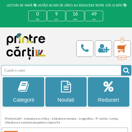
LECTURI DE VARĂ 📚 ASTĂZI 60.000 DE CĂRȚI AU REDUCERE ÎNTRE 15% ȘI 60%!📚
0
9
16
48
zile
ore
min
sec
0
0,00
Lei
Categorii
Noutati
Reduceri
Printre Carti
»
Literatura si critica
»
Literatura romana
»
Lingvistica
»
Fl. Ionita - Limba,
literatura si comunicare pentru clasa a V-a