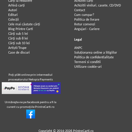
Carți la reducere
Achizitii cărți
Arhivă carți
Achizitii viniluri, casete, CD/DVD
Autori
Contact
Edituri
Cum cumpar?
Colecții
Politica de livrare
Cele mai căutate cărți
Retur comenzi
Blog Printre Carti
Angajari - Cariere
Cărţi sub 5 lei
Cărţi sub 8 lei
Legal
Cărţi sub 10 lei
Artiști/Trupe
ANPC
Case de discuri
Soluționarea online a litigiilor
Politica de confidentialitate
Termeni si conditii
Utilizare cookie-uri
Poţi plăti online prin intermediul
procesatorului Netopia Payments
Urmăreşte-ne pe facebook pentru a fi la
curent cu promoţiile PrintreCarti.ro
Copyright © 2014-2026
PrintreCarti.ro