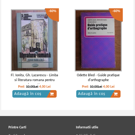
-60%
-60%
Fl. Ionita, Gh. Lazarescu - Limba
Odette Bled - Guide pratique
si literatura romana pentru
d'orthographe
clasa a X-a
Pret:
10,00Lei
4,00
Lei
Pret:
10,00Lei
4,00
Lei
Adaugă în coș
Adaugă în coș
Printre Carti
Informatii utile