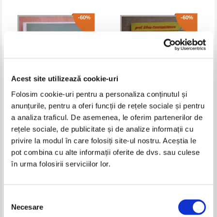
-60%
-60%
Acest site utilizează cookie-uri
Folosim cookie-uri pentru a personaliza conținutul și
anunțurile, pentru a oferi funcții de rețele sociale și pentru
a analiza traficul. De asemenea, le oferim partenerilor de
Revista Limba Romana, anul
Silviu Constantinescu -
rețele sociale, de publicitate și de analize informații cu
XXXI, nr. 3, mai - iunie 1982
Gramatica limbii romane,
pentru gimnaziu si liceu
privire la modul în care folosiți site-ul nostru. Aceștia le
Pret:
10,00Lei
4,00
Lei
Pret:
12,00Lei
4,80
Lei
Adaugă în coș
Adaugă în coș
pot combina cu alte informații oferite de dvs. sau culese
în urma folosirii serviciilor lor.
-60%
-50%
Selecția
Necesare
consimțământului