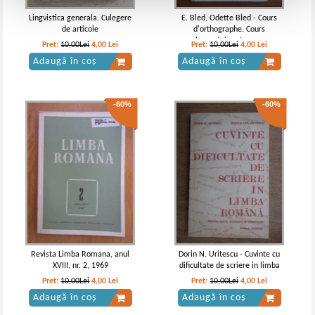
Lingvistica generala. Culegere
E. Bled, Odette Bled - Cours
de articole
d'orthographe. Cours
elementaire et moyen
Pret:
10,00Lei
4,00
Lei
Pret:
10,00Lei
4,00
Lei
Adaugă în coș
Adaugă în coș
-60%
-60%
Revista Limba Romana, anul
Dorin N. Uritescu - Cuvinte cu
XVIII, nr. 2, 1969
dificultate de scriere in limba
romana
Pret:
10,00Lei
4,00
Lei
Pret:
10,00Lei
4,00
Lei
Adaugă în coș
Adaugă în coș