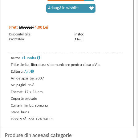
Adaugă în wishlist
Pret:
10,00Lei
4,00
Lei
Disponibilitate:
in stoc
Cantitatea:
1 buc
Autor:
Fl. Ionita
Titlu: Limba, literatura si comunicare pentru clasa a V-a
Editura:
Art
An de aparitie: 2007
Nr. pagini: 158
Format: 17 x 24 cm
Coperti: brosate
Carte in limba: romana
Stare: buna
ISBN: 978-973-124-140-1
Produse din aceeasi categorie