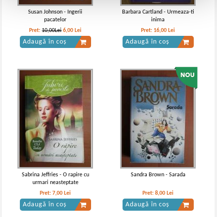
Susan Johnson - Ingerii
Barbara Cartland - Urmeaza-ti
pacatelor
inima
Pret:
10,00Lei
6,00
Lei
Pret:
16,00
Lei
Adaugă în coș
Adaugă în coș
Sabrina Jeffries - O rapire cu
Sandra Brown - Sarada
urmari neasteptate
Pret:
7,00
Lei
Pret:
8,00
Lei
Adaugă în coș
Adaugă în coș