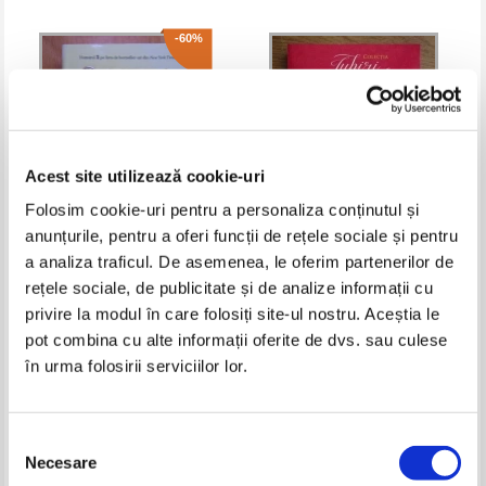
-60%
Acest site utilizează cookie-uri
Folosim cookie-uri pentru a personaliza conținutul și
anunțurile, pentru a oferi funcții de rețele sociale și pentru
a analiza traficul. De asemenea, le oferim partenerilor de
Sandra Brown - Eden Pass
Teresa Medeiros - Deliciile
rețele sociale, de publicitate și de analize informații cu
pacatului
privire la modul în care folosiți site-ul nostru. Aceștia le
Pret:
16,00Lei
6,40
Lei
Pret:
8,00
Lei
Adaugă în coș
Adaugă în coș
pot combina cu alte informații oferite de dvs. sau culese
în urma folosirii serviciilor lor.
Selecția
Necesare
consimțământului