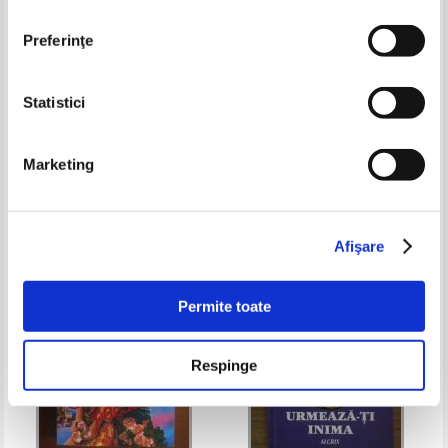
Preferinţe
Statistici
Johanna Lindsey - Asculta-ti
Sandra Brown - Texas! Chase
inima
Marketing
Pret:
8,00
Lei
Pret:
10,00
Lei
Adaugă în coș
Adaugă în coș
Afişare
-40%
Permite toate
Respinge