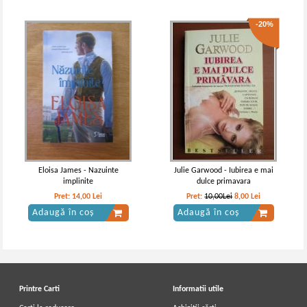
-20%
Eloisa James - Nazuinte
Julie Garwood - Iubirea e mai
implinite
dulce primavara
Pret:
14,00
Lei
Pret:
10,00Lei
8,00
Lei
Adaugă în coș
Adaugă în coș
Printre Carti
Informatii utile