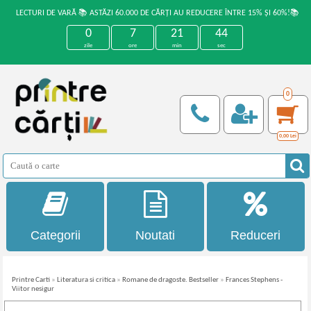
LECTURI DE VARĂ 📚 ASTĂZI 60.000 DE CĂRȚI AU REDUCERE ÎNTRE 15% ȘI 60%!📚
0
7
21
44
zile
ore
min
sec
0
0,00
Lei
Categorii
Noutati
Reduceri
Printre Carti
»
Literatura si critica
»
Romane de dragoste. Bestseller
»
Frances Stephens -
Viitor nesigur