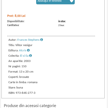
Adaugă în wishlist
Pret:
8,00
Lei
Disponibilitate:
in stoc
Cantitatea:
2 buc
Autor:
Frances Stephens
Titlu: Viitor nesigur
Editura:
Alcris
Colectia:
El si Ea
An aparitie: 2003
Nr pagini: 150
Format: 13 x 20 cm
Coperti: brosate
Carte in limba: romana
Stare: buna
ISBN: 973-646-277-3
Produse din aceeasi categorie