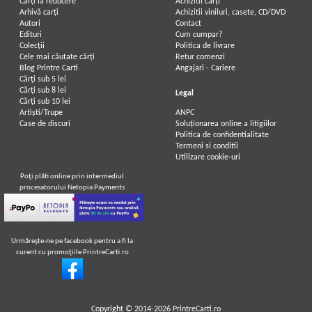
Carți la reducere
Achizitii cărți
Arhivă carți
Achizitii viniluri, casete, CD/DVD
Autori
Contact
Edituri
Cum cumpar?
Colecții
Politica de livrare
Cele mai căutate cărți
Retur comenzi
Blog Printre Carti
Angajari - Cariere
Cărţi sub 5 lei
Cărţi sub 8 lei
Legal
Cărţi sub 10 lei
Artiști/Trupe
ANPC
Case de discuri
Soluționarea online a litigiilor
Politica de confidentialitate
Termeni si conditii
Utilizare cookie-uri
Poţi plăti online prin intermediul
procesatorului Netopia Payments
Urmăreşte-ne pe facebook pentru a fi la
curent cu promoţiile PrintreCarti.ro
Copyright © 2014-2026
PrintreCarti.ro