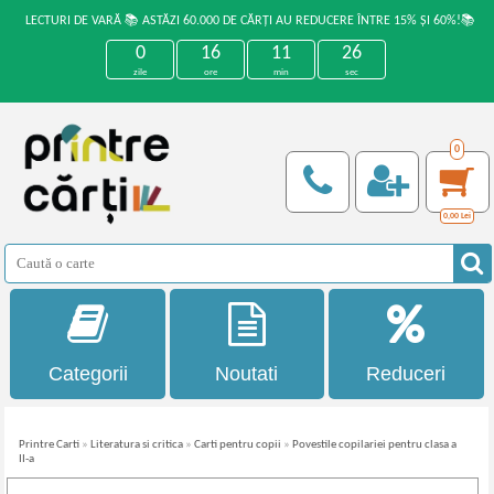
LECTURI DE VARĂ 📚 ASTĂZI 60.000 DE CĂRȚI AU REDUCERE ÎNTRE 15% ȘI 60%!📚
0
16
11
26
zile
ore
min
sec
0
0,00
Lei
Categorii
Noutati
Reduceri
Printre Carti
»
Literatura si critica
»
Carti pentru copii
»
Povestile copilariei pentru clasa a
II-a