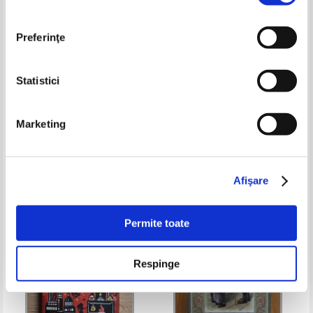
Preferinţe
Statistici
Enciclopedia Descopera lumea
Otilia Cazimir - Uite, vine Mos
Marketing
distrandu - te, volumul 4.
Craciun
Animalele din mare
Pret:
10,00
Lei
Pret:
10,00Lei
8,00
Lei
Adaugă în coș
Adaugă în coș
Afişare
-60%
-40%
Permite toate
Respinge