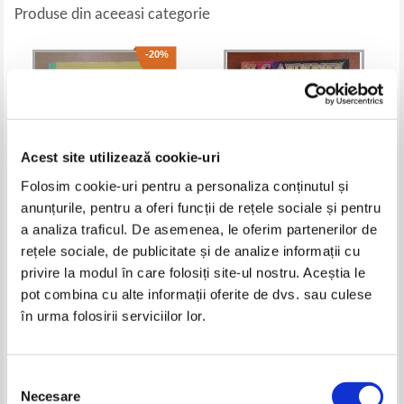
Produse din aceeasi categorie
-20%
Acest site utilizează cookie-uri
Folosim cookie-uri pentru a personaliza conținutul și
anunțurile, pentru a oferi funcții de rețele sociale și pentru
a analiza traficul. De asemenea, le oferim partenerilor de
Vasilica Gheorghe - Cum? De
Hans Christian Andersen -
rețele sociale, de publicitate și de analize informații cu
ce? De unde? Cand? Cultura
Craiasa zapezii si alte povesti
privire la modul în care folosiți site-ul nostru. Aceștia le
generala pentru clasele 1-4
Pret:
15,00Lei
12,00
Lei
Pret:
10,00
Lei
pot combina cu alte informații oferite de dvs. sau culese
Adaugă în coș
Adaugă în coș
în urma folosirii serviciilor lor.
-20%
Selecția
Necesare
consimțământului