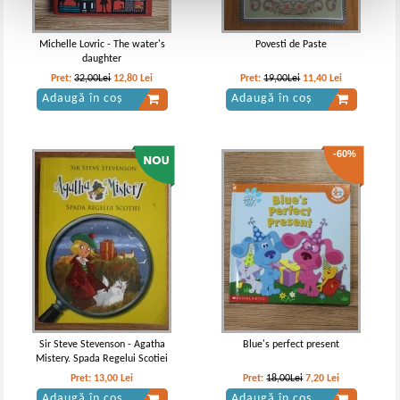
Michelle Lovric - The water's
Povesti de Paste
daughter
Pret:
32,00Lei
12,80
Lei
Pret:
19,00Lei
11,40
Lei
Adaugă în coș
Adaugă în coș
-60%
Sir Steve Stevenson - Agatha
Blue's perfect present
Mistery. Spada Regelui Scotiei
Pret:
13,00
Lei
Pret:
18,00Lei
7,20
Lei
Adaugă în coș
Adaugă în coș