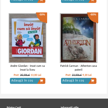
-50%
-60%
Andre Giordan - Invat cum sa
Patrick Carman - Atherton casa
invat la liceu
puterii
Pret:
26,00Lei
13,00
Lei
Pret:
23,00Lei
9,20
Lei
Adaugă în coș
Adaugă în coș
Printre Carti
Informatii utile