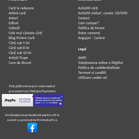
Carți la reducere
Achizitii cărți
Arhivă carți
Achizitii viniluri, casete, CD/DVD
Autori
Contact
Edituri
Cum cumpar?
Colecții
Politica de livrare
Cele mai căutate cărți
Retur comenzi
Blog Printre Carti
Angajari - Cariere
Cărţi sub 5 lei
Cărţi sub 8 lei
Legal
Cărţi sub 10 lei
Artiști/Trupe
ANPC
Case de discuri
Soluționarea online a litigiilor
Politica de confidentialitate
Termeni si conditii
Utilizare cookie-uri
Poţi plăti online prin intermediul
procesatorului Netopia Payments
Urmăreşte-ne pe facebook pentru a fi la
curent cu promoţiile PrintreCarti.ro