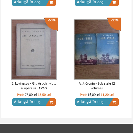
Adaugă în coș
Adaugă în coș
-50%
-30%
E. Lovinescu - Gh. Asachi, viata
A. J. Cronin - Sub stele (2
si opera sa (1927)
volume)
Pret:
27,00Lei
13,50
Lei
Pret:
16,00Lei
11,20
Lei
Adaugă în coș
Adaugă în coș