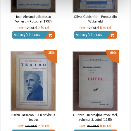
Ioan Alexandru Bratescu
Oliver Goldsmith - Preotul din
Voinesti - Ratacire (1937)
Wakefield
Pret:
12,00Lei
7,80
Lei
Pret:
12,00Lei
8,40
Lei
Adaugă în coș
Adaugă în coș
-35%
-60%
Barbu Lazareanu - Cu privire la
C. Stere - In preajma revolutiei,
teatru
volumul 3. Lutul (1938)
Pret:
12,00Lei
7,80
Lei
Pret:
21,00Lei
8,40
Lei