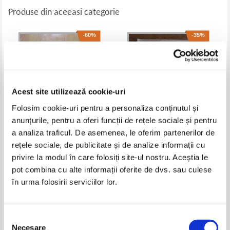
Produse din aceeasi categorie
-60%
-35%
Acest site utilizează cookie-uri
Folosim cookie-uri pentru a personaliza conținutul și
anunțurile, pentru a oferi funcții de rețele sociale și pentru
a analiza traficul. De asemenea, le oferim partenerilor de
rețele sociale, de publicitate și de analize informații cu
Al. Procopovici - Cronica lui Ion
George Topirceanu - Scrisori
Neculce (2 volume)
fara adresa (1930)
privire la modul în care folosiți site-ul nostru. Aceștia le
Pret:
25,00Lei
10,00
Lei
Pret:
17,00Lei
11,05
Lei
pot combina cu alte informații oferite de dvs. sau culese
Adaugă în coș
Adaugă în coș
în urma folosirii serviciilor lor.
-60%
-60%
Selecția
Necesare
consimțământului