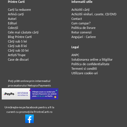
Printre Carti
Informatii utile
Carți la reducere
Achizitii cărți
Arhivă carți
Achizitii viniluri, casete, CD/DVD
Autori
Contact
Edituri
Cum cumpar?
Colecții
Politica de livrare
Cele mai căutate cărți
Retur comenzi
Blog Printre Carti
Angajari - Cariere
Cărţi sub 5 lei
Cărţi sub 8 lei
Legal
Cărţi sub 10 lei
Artiști/Trupe
ANPC
Case de discuri
Soluționarea online a litigiilor
Politica de confidentialitate
Termeni si conditii
Utilizare cookie-uri
Poţi plăti online prin intermediul
procesatorului Netopia Payments
Urmăreşte-ne pe facebook pentru a fi la
curent cu promoţiile PrintreCarti.ro