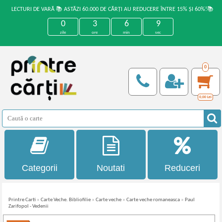
LECTURI DE VARĂ 📚 ASTĂZI 60.000 DE CĂRȚI AU REDUCERE ÎNTRE 15% ȘI 60%!📚
0
3
6
9
zile
ore
min
sec
0
0,00
Lei
Categorii
Noutati
Reduceri
Printre Carti
»
Carte Veche. Bibliofilie
»
Carte veche
»
Carte veche romaneasca
»
Paul
Zarifopol - Vedenii