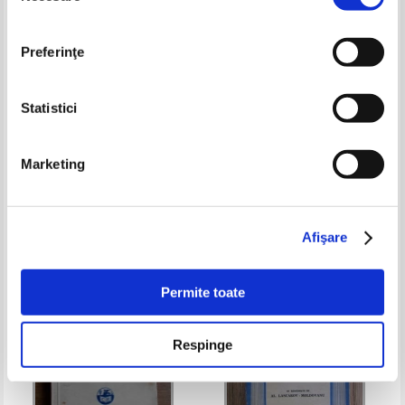
Preferinţe
Statistici
Ion San Giorgiu - Lirica lui
Vasile Glont - Dictionar scolar
Marketing
Goethe (1942)
francez-roman (1947)
Pret:
29,00Lei
11,60
Lei
Pret:
27,00Lei
10,80
Lei
Adaugă în coș
Adaugă în coș
Afişare
-35%
-30%
Permite toate
Respinge