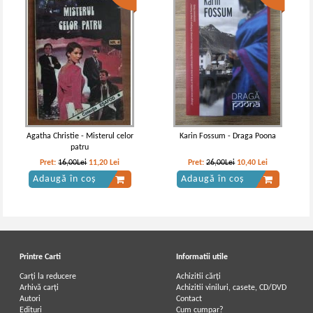
Agatha Christie - Misterul celor
Karin Fossum - Draga Poona
patru
Pret:
16,00Lei
11,20
Lei
Pret:
26,00Lei
10,40
Lei
Adaugă în coș
Adaugă în coș
Printre Carti
Informatii utile
Carți la reducere
Achizitii cărți
Arhivă carți
Achizitii viniluri, casete, CD/DVD
Autori
Contact
Edituri
Cum cumpar?