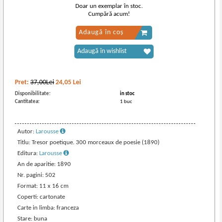
Doar un exemplar în stoc.
Cumpără acum!
Adaugă în coș
Adaugă în wishlist
Pret:
37,00Lei
24,05
Lei
Disponibilitate:
in stoc
Cantitatea:
1 buc
Autor:
Larousse
Titlu: Tresor poetique. 300 morceaux de poesie (1890)
Editura:
Larousse
An de aparitie: 1890
Nr. pagini: 502
Format: 11 x 16 cm
Coperti: cartonate
Carte in limba: franceza
Stare: buna