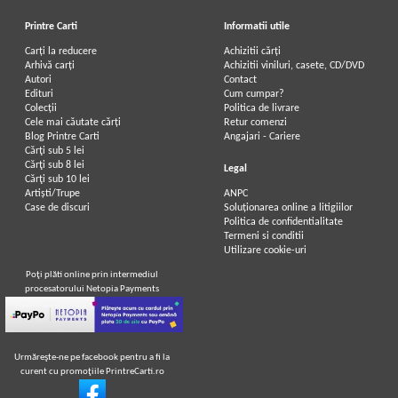
Printre Carti
Informatii utile
Carți la reducere
Achizitii cărți
Arhivă carți
Achizitii viniluri, casete, CD/DVD
Autori
Contact
Edituri
Cum cumpar?
Colecții
Politica de livrare
Cele mai căutate cărți
Retur comenzi
Blog Printre Carti
Angajari - Cariere
Cărţi sub 5 lei
Cărţi sub 8 lei
Legal
Cărţi sub 10 lei
Artiști/Trupe
ANPC
Case de discuri
Soluționarea online a litigiilor
Politica de confidentialitate
Termeni si conditii
Utilizare cookie-uri
Poţi plăti online prin intermediul
procesatorului Netopia Payments
Urmăreşte-ne pe facebook pentru a fi la
curent cu promoţiile PrintreCarti.ro