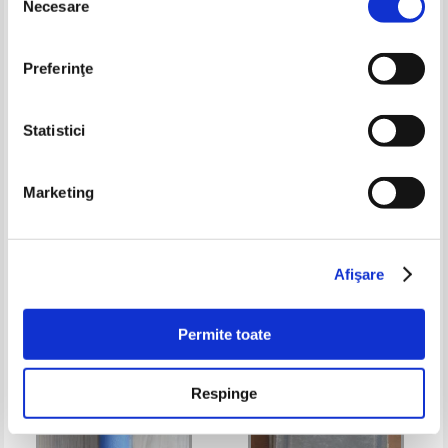
Necesare
consimțământului
Preferinţe
Statistici
Marketing
Charles W. Brewbaker - The
Paul Hervieu - L'armature (1895)
adult Bible teacher and leader
(1943)
Pret:
27,00Lei
17,55
Lei
Pret:
45,00Lei
29,25
Lei
Adaugă în coș
Adaugă în coș
Afişare
-35%
-35%
Permite toate
Respinge