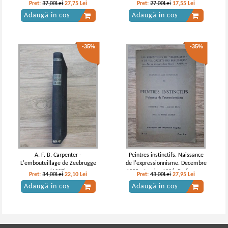
Pret:
37,00Lei
27,75
Lei
Pret:
27,00Lei
17,55
Lei
Adaugă în coș
Adaugă în coș
-35%
-35%
A. F. B. Carpenter -
Peintres instinctifs. Naissance
L'embouteillage de Zeebrugge
de l'expressionnisme. Decembre
(1927)
1935 - Janvier 1936. Preface par
Pret:
34,00Lei
22,10
Lei
Pret:
43,00Lei
27,95
Lei
Andre Salmon (1935)
Adaugă în coș
Adaugă în coș