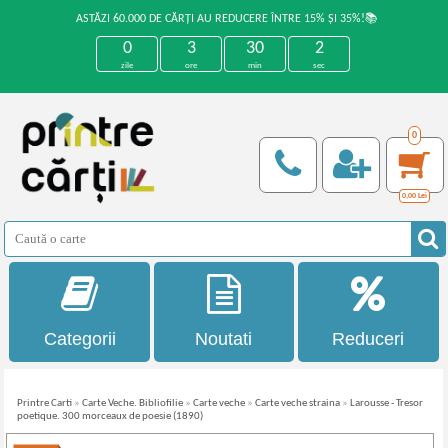
ASTĂZI 60.000 DE CĂRȚI AU REDUCERE ÎNTRE 15% ȘI 35%!📚
0
3
30
1
zile
ore
min
sec
0
0,00
Lei
Categorii
Noutati
Reduceri
Printre Carti
»
Carte Veche. Bibliofilie
»
Carte veche
»
Carte veche straina
»
Larousse - Tresor
poetique. 300 morceaux de poesie (1890)