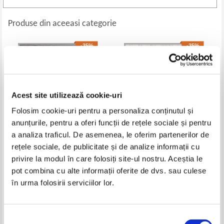
Produse din aceeasi categorie
-35%
-35%
Acest site utilizează cookie-uri
Folosim cookie-uri pentru a personaliza conținutul și
anunțurile, pentru a oferi funcții de rețele sociale și pentru
a analiza traficul. De asemenea, le oferim partenerilor de
rețele sociale, de publicitate și de analize informații cu
Henry Holt - Quatre griffes
Leon Dierx - Oeuvres completes.
privire la modul în care folosiți site-ul nostru. Aceștia le
(1938)
Poems et poesies. Les levres
closes. Les paroles du Vaincu. La
pot combina cu alte informații oferite de dvs. sau culese
Pret:
32,00Lei
20,80
Lei
Pret:
45,00Lei
29,25
Lei
recontre. Les amants (2 volume)
în urma folosirii serviciilor lor.
Adaugă în coș
Adaugă în coș
-35%
-35%
Selecția