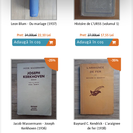
Leon Blum - Du mariage (1937)
Histoire de L'URSS (volumul 1)
Pret:
34,00Lei
22,10
Lei
Pret:
27,00Lei
17,55
Lei
Adaugă în coș
Adaugă în coș
-25%
-35%
Jacob Wassermann - Joseph
Baynard C. Kendrick - L'araignee
Kerkhoven (1936)
de fer (1938)