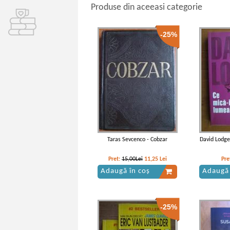
Produse din aceeasi categorie
-25%
Taras Sevcenco - Cobzar
David Lodge
Pret:
15,00Lei
11,25
Lei
Pre
Adaugă în coș
Adaugă 
-25%