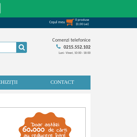
0
produse
Coşul meu
(
0,00
Lei
)
Comenzi telefonice
0215.552.102
Luni - Vineri, 10:00 - 18:00
HIZIȚII
CONTACT