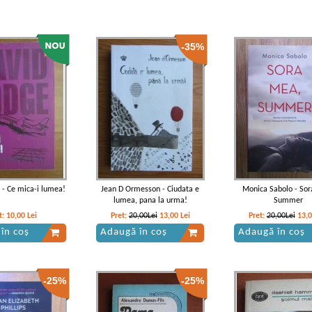
-35%
 - Ce mica-i lumea!
Jean D Ormesson - Ciudata e
Monica Sabolo - Sor
lumea, pana la urma!
Summer
t:
10,00
Lei
Pret:
20,00Lei
13,00
Lei
Pret:
20,00Lei
13,
în coș
Adaugă în coș
Adaugă în coș
-25%
-25%