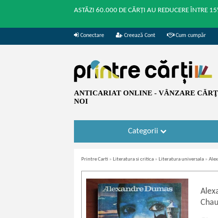
ASTĂZI 60.000 DE CĂRȚI AU REDUCERE ÎNTRE 15
Conectare
Creează Cont
Cum cumpăr
ANTICARIAT ONLINE - VÂNZARE CĂRŢI
NOI
Categorii
Printre Carti
»
Literatura si critica
»
Literatura universala
»
Ale
Alex
Chau