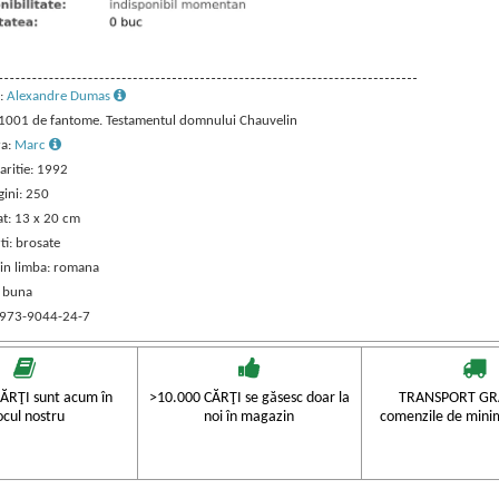
:
Alexandre Dumas
: 1001 de fantome. Testamentul domnului Chauvelin
ra:
Marc
aritie: 1992
gini: 250
t: 13 x 20 cm
ti: brosate
 in limba: romana
: buna
 973-9044-24-7
ĂRŢI sunt acum în
>10.000 CĂRŢI se găsesc doar la
TRANSPORT GRA
ocul nostru
noi în magazin
comenzile de mini