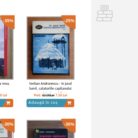
-35%
-25%
a mea,
Serban Andronescu - In jurul
lumii, calatoriile capitanului
cook (volumul 2)
00
Lei
Pret:
10,00Lei
7,50
Lei
Adaugă în coș
-30%
-30%