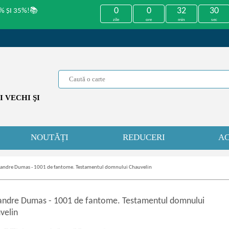
0
0
32
30
% ȘI 35%!📚
zile
ore
min
sec
 VECHI ŞI
NOUTĂȚI
REDUCERI
AC
xandre Dumas - 1001 de fantome. Testamentul domnului Chauvelin
andre Dumas
-
1001 de fantome. Testamentul domnului
velin