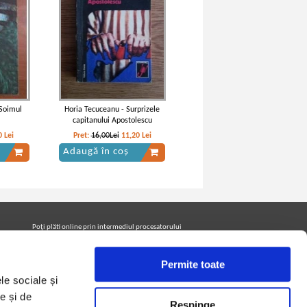
 Soimul
Horia Tecuceanu - Surprizele
capitanului Apostolescu
0
Lei
Pret:
16,00Lei
11,20
Lei
Adaugă în coș
Poţi plăti online prin intermediul procesatorului
Netopia Payments
Permite toate
le sociale și
Urmăreşte-ne pe facebook pentru a fi la curent cu
promoţiile PrintreCarti.ro
e și de
Respinge