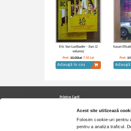
Eric Van Lustbader - Jian (2
Susan Elisab
volume)
Pret:
10,00Lei
7,50
Lei
Pret:
14
Adaugă în coș
Adaugă 
Printre Carti
Carți la reducere
Acest site utilizează cook
Arhivă carți
Autori
Folosim cookie-uri pentru a 
Edituri
Colecții
pentru a analiza traficul. 
Cele mai căutate cărți