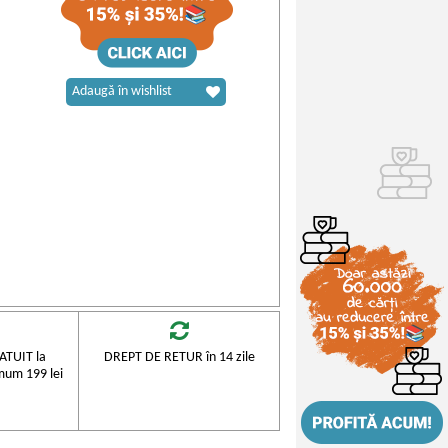
Adaugă în wishlist
TUIT la
DREPT DE RETUR în 14 zile
mum 199 lei