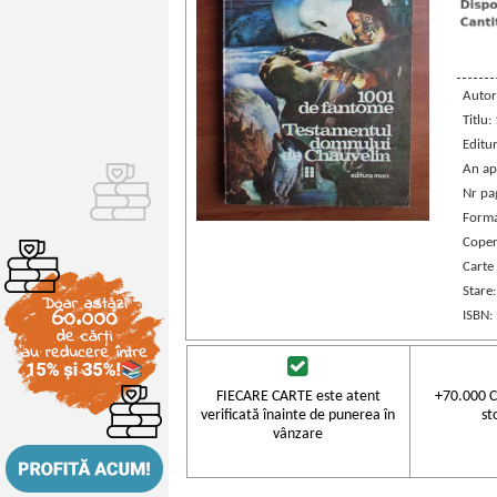
Autor
Titlu
Editu
An ap
Nr pa
Forma
Coper
Carte
Stare
ISBN:
FIECARE CARTE este atent
+70.000 C
verificată înainte de punerea în
st
vânzare