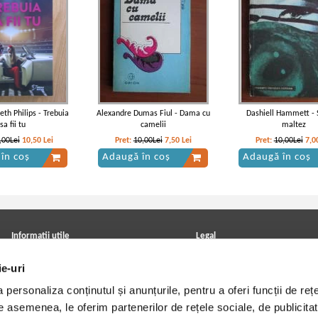
eth Philips - Trebuia
Alexandre Dumas Fiul - Dama cu
Dashiell Hammett -
sa fii tu
camelii
maltez
,00Lei
10,50
Lei
Pret:
10,00Lei
7,50
Lei
Pret:
10,00Lei
7,0
în coș
Adaugă în coș
Adaugă în coș
Informatii utile
Legal
ANPC
Achizitii cărți
ie-uri
Achizitii viniluri, casete, CD/DVD
Soluționarea online a litigiilor
Contact
Politica de confidentialitate
personaliza conținutul și anunțurile, pentru a oferi funcții de rețe
Cum cumpar?
Termeni si conditii
Politica de livrare
Utilizare cookie-uri
De asemenea, le oferim partenerilor de rețele sociale, de publicitat
Retur comenzi