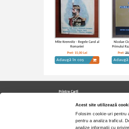
Mite Kremnitz - Regele Carol al
Nicolae Ci
Romaniei
Primului Ra
Pret:
15,00
Lei
Pret:
21
Adaugă în coș
Adaugă 
Printre Carti
Carți la reducere
Acest site utilizează cook
Arhivă carți
Autori
Folosim cookie-uri pentru a 
Edituri
Colecții
pentru a analiza traficul. 
Cele mai căutate cărți
analize informații cu privir
Blog Printre Carti