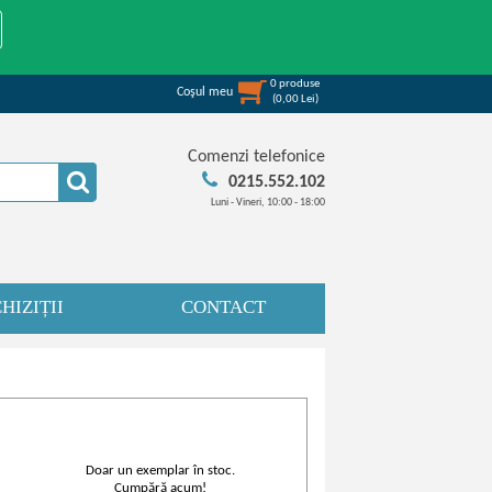
0
produse
Coşul meu
(
0,00
Lei
)
Comenzi telefonice
0215.552.102
Luni - Vineri, 10:00 - 18:00
HIZIȚII
CONTACT
Doar un exemplar în stoc.
Cumpără acum!