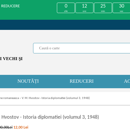
0
12
25
30
U REDUCERE
zile
ore
min
sec
 VECHI ŞI
NOUTĂȚI
REDUCERI
AC
che romaneasca
»
V. M. Hvostov - Istoria diplomatiei (volumul 3, 1948)
. Hvostov
-
Istoria diplomatiei (volumul 3, 1948)
30,00Lei
12,00
Lei