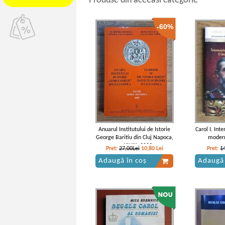
Produse din aceeasi categorie
-60%
Anuarul Institutului de Istorie
Carol I. In
George Baritiu din Cluj Napoca,
modern
nr. XLVIII, 2009
neco
Pret:
27,00Lei
10,80
Lei
Pret:
1
Adaugă în coș
Adaugă 