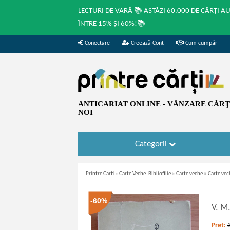
LECTURI DE VARĂ 📚 ASTĂZI 60.000 DE CĂRȚI A
ÎNTRE 15% ȘI 60%!📚
Conectare
Creează Cont
Cum cumpăr
ANTICARIAT ONLINE - VÂNZARE CĂRŢI
NOI
Categorii
Printre Carti
»
Carte Veche. Bibliofilie
»
Carte veche
»
Carte ve
-60%
V. M
Pret: