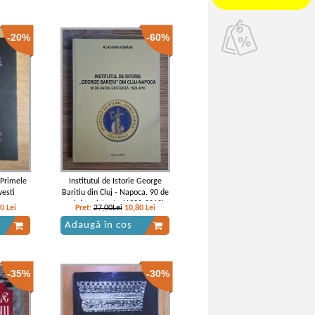
-20%
-60%
 Primele
Institutul de Istorie George
esti
Baritiu din Cluj - Napoca. 90 de
e
ani de existenta (1920-2010)
40
Lei
Pret:
27,00Lei
10,80
Lei
Adaugă în coș
-35%
-30%