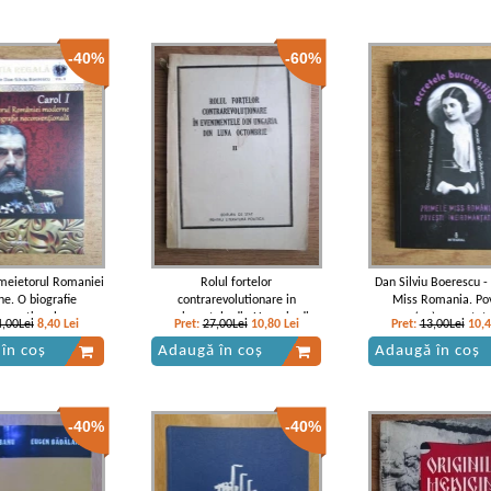
-40%
-60%
temeietorul Romaniei
Rolul fortelor
Dan Silviu Boerescu -
e. O biografie
contrarevolutionare in
Miss Romania. Pov
nventionala
evenimentele din Ungaria din
(ne)romantat
4,00Lei
8,40
Lei
Pret:
27,00Lei
10,80
Lei
Pret:
13,00Lei
10,
luna octombrie (volumul 2)
în coș
Adaugă în coș
Adaugă în coș
-40%
-40%