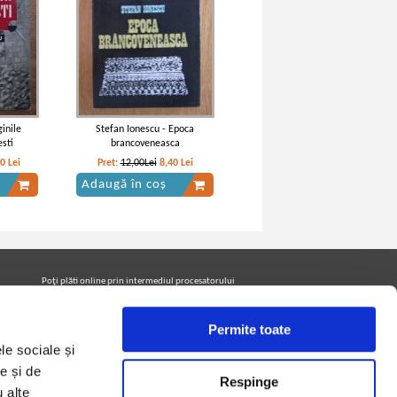
inile
Stefan Ionescu - Epoca
sti
brancoveneasca
60
Lei
Pret:
12,00Lei
8,40
Lei
Adaugă în coș
Poţi plăti online prin intermediul procesatorului
Netopia Payments
Permite toate
le sociale și
Urmăreşte-ne pe facebook pentru a fi la curent cu
promoţiile PrintreCarti.ro
e și de
Respinge
u alte